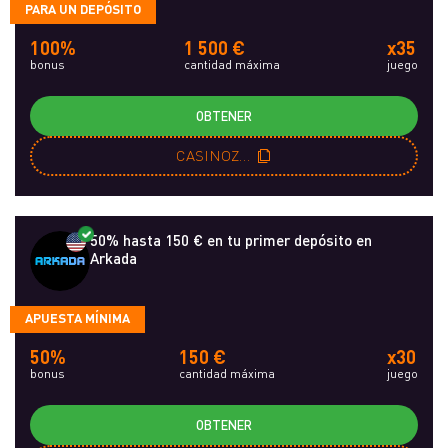
PARA UN DEPÓSITO
100%
1 500 €
x35
bonus
cantidad máxima
juego
OBTENER
CASINOZRU
50% hasta 150 € en tu primer depósito en
Arkada
APUESTA MÍNIMA
50%
150 €
x30
bonus
cantidad máxima
juego
OBTENER