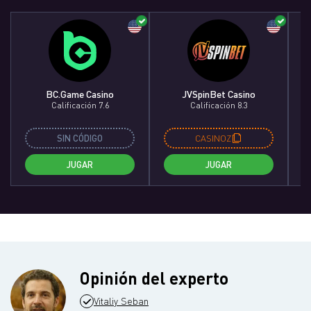
BC.Game Casino
JVSpinBet Casino
Calificación 7.6
Calificación 8.3
SIN CÓDIGO
CASINOZ
JUGAR
JUGAR
Opinión del experto
Vitaliy Seban