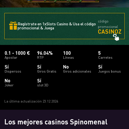
código
Regístrate en 1xSlots Casino & Usa el código
promocional
promocional & Juega
CASINOZ
0.1 - 1000 €
96.04%
100
5
Apostar
RTP
Líneas
Carretes
Sí
Sí
No
Sí
Dispersos
Giros Gratis
Giros adicionales
Juegos bonus
No
Sí
Joker
slot 3D
La última actualización 23.12.2024
Los mejores casinos Spinomenal