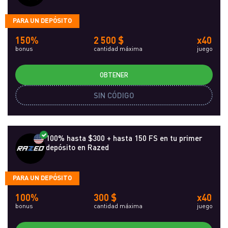
PARA UN DEPÓSITO
150%
2 500 $
x40
bonus
cantidad máxima
juego
OBTENER
SIN CÓDIGO
100% hasta $300 + hasta 150 FS en tu primer
depósito en Razed
PARA UN DEPÓSITO
100%
300 $
x40
bonus
cantidad máxima
juego