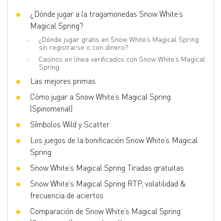
Jokers
¿Dónde jugar a la tragamonedas Snow White’s
No
Magical Spring?
Scatter
Sí
¿Dónde jugar gratis en Snow White’s Magical Spring
Los juegos de bonificación
Free Spins, Bonus Game, Big Win, Stacked
sin registrarse o con dinero?
Wilds, Walking Wilds, Buy Feature, Line
Boost
Casinos en línea verificados con Snow White’s Magical
Spring
La volatilidad
Middle
Las mejores primas
Slot 3D
Sí
Cómo jugar a Snow White’s Magical Spring
Respins
No
(Spinomenal)
Free spins
Símbolos Wild y Scatter
Sí
Los juegos de la bonificación Snow White’s Magical
Spring
Snow White’s Magical Spring Tiradas gratuitas
Snow White’s Magical Spring RTP, volatilidad &
frecuencia de aciertos
Comparación de Snow White’s Magical Spring