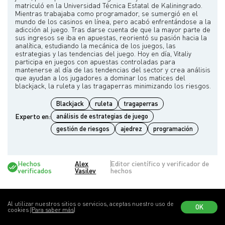
matriculó en la Universidad Técnica Estatal de Kaliningrado.
Mientras trabajaba como programador, se sumergió en el
mundo de los casinos en línea, pero acabó enfrentándose a la
adicción al juego. Tras darse cuenta de que la mayor parte de
sus ingresos se iba en apuestas, reorientó su pasión hacia la
analítica, estudiando la mecánica de los juegos, las
estrategias y las tendencias del juego. Hoy en día, Vitaliy
participa en juegos con apuestas controladas para
mantenerse al día de las tendencias del sector y crea análisis
que ayudan a los jugadores a dominar los matices del
Blackjack
ruleta
tragaperras
Experto en:
análisis de estrategias de juego
gestión de riesgos
ajedrez
programación
Hechos
Alex
Editor científico y verificador de
verificados
Vasilev
hechos
Al utilizar nuestros sitios o servicios, aceptas nuestro uso de
OK
cookies
(Para saber más)