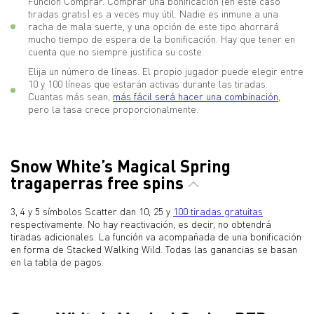
Función Comprar. Comprar una bonificación (en este caso
tiradas gratis) es a veces muy útil. Nadie es inmune a una
racha de mala suerte, y una opción de este tipo ahorrará
mucho tiempo de espera de la bonificación. Hay que tener en
cuenta que no siempre justifica su coste.
Elija un número de líneas. El propio jugador puede elegir entre
10 y 100 líneas que estarán activas durante las tiradas.
Cuantas más sean,
más fácil será hacer una combinación
,
pero la tasa crece proporcionalmente.
Snow White’s Magical Spring
tragaperras free spins
3, 4 y 5 símbolos Scatter dan 10, 25 y
100 tiradas gratuitas
respectivamente. No hay reactivación, es decir, no obtendrá
tiradas adicionales. La función va acompañada de una bonificación
en forma de Stacked Walking Wild. Todas las ganancias se basan
en la tabla de pagos.