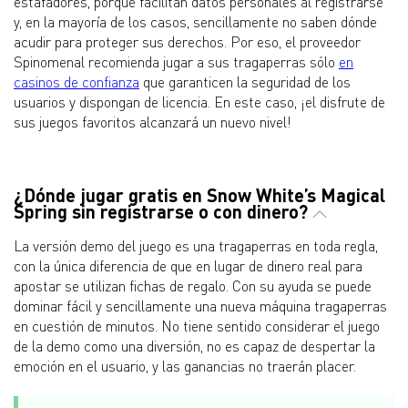
estafadores, porque facilitan datos personales al registrarse
y, en la mayoría de los casos, sencillamente no saben dónde
acudir para proteger sus derechos. Por eso, el proveedor
Spinomenal recomienda jugar a sus tragaperras sólo
en
casinos de confianza
que garanticen la seguridad de los
usuarios y dispongan de licencia. En este caso, ¡el disfrute de
sus juegos favoritos alcanzará un nuevo nivel!
¿Dónde jugar gratis en Snow White’s Magical
Spring sin registrarse o con dinero?
La versión demo del juego es una tragaperras en toda regla,
con la única diferencia de que en lugar de dinero real para
apostar se utilizan fichas de regalo. Con su ayuda se puede
dominar fácil y sencillamente una nueva máquina tragaperras
en cuestión de minutos. No tiene sentido considerar el juego
de la demo como una diversión, no es capaz de despertar la
emoción en el usuario, y las ganancias no traerán placer.