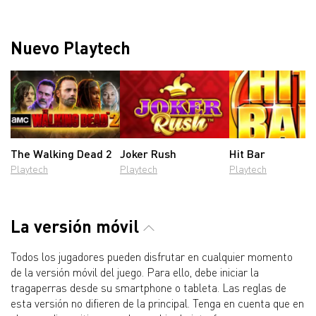
Nuevo Playtech
The Walking Dead 2
Joker Rush
Hit Bar
Playtech
Playtech
Playtech
La versión móvil
Todos los jugadores pueden disfrutar en cualquier momento
de la versión móvil del juego. Para ello, debe iniciar la
tragaperras desde su smartphone o tableta. Las reglas de
esta versión no difieren de la principal. Tenga en cuenta que en