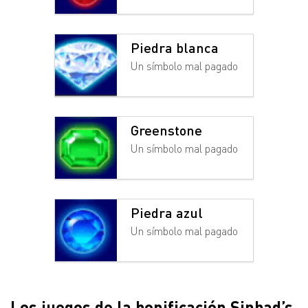
Piedra blanca
Un símbolo mal pagado
Greenstone
Un símbolo mal pagado
Piedra azul
Un símbolo mal pagado
Los juegos de la bonificación Sinbad’s