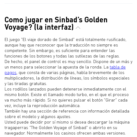
Como jugar en Sinbad’s Golden
Voyage? (la interfaz)
El juego "El viaje dorado de Simbad" está totalmente rusificado,
aunque hay que reconocer que la traducción no siempre es
competente. Sin embargo, es suficiente para entender las
funciones de los botones y todas las sutilezas de las reglas.
De hecho, el panel de control es muy sencillo. Dispone de un más y
un menos para seleccionar la apuesta de la ronda. La
tabla de
pagos
, que consta de varias páginas, habla brevemente de los
multiplicadores, la distribución de líneas, los símbolos especiales
y las tiradas gratuitas.
Los rodillos lanzados pueden detenerse inmediatamente con el
mismo botón. Existe el llamado modo turbo, en el que el proceso
va mucho más rápido. Si no quieres pulsar el botón "Girar" cada
vez, incluye la reproducción automática.
También hay una sección de referencia con información detallada
sobre el modelo y algunos ajustes.
Usted puede decidir por sí mismo si desea descargar la máquina
tragaperras "The Golden Voyage of Sinbad" o abrirlo en su
navegador. Normalmente los casinos ofrecen ambas versiones.