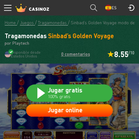
CASINOZ
JUGAR
ES
Home
Juegos
Tragamonedas
Sinbad’s Golden Voyage modo dem
Tragamonedas
Sinbad’s Golden Voyage
por Playtech
8.55
Disponible desde
/10
0 comentarios
Estados Unidos
Jugar gratis
100% gratis
Jugar online