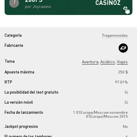
CASINOZ
por Joycasino
Categoría
Tragamonedas
Fabricante
Tema
Aventura
Asiático
Viajes
,
,
Apuesta máxima
250 $
RTP
97.01%
La posibilidad del test gratuito
Sí
La versión móvil
Sí
Fecha de lanzamiento
1 01Europe/Moscow noviembre
01Europe/Moscow 2015
Jackpot progresivo
No
El numero de los tambores
6