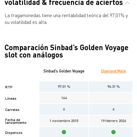
volatilidad & frecuencia de aciertos
La tragamonedas tiene una rentabilidad teórica del 97,01% y
su volatilidad es alta.
Comparación Sinbad’s Golden Voyage
slot con análogos
Sinbad’s Golden Voyage
Diamond Mole
97.01 %
96.31 %
RTP
164
Líneas
6
6
Carretes
Fecha de
1 noviembre 2015
19 febrero 2026
lanzamiento
Dispersos