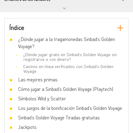
El numero de las líneas
164
Jokers
Sí
Índice
Scatter
Sí
Los juegos de bonificación
¿Dónde jugar a la tragamonedas Sinbad’s Golden
From
Voyage?
La volatilidad
High
¿Dónde jugar gratis en Sinbad’s Golden Voyage sin
Free spins
Sí
registrarse o con dinero?
Casinos en línea verificados con Sinbad’s Golden
Voyage
Las mejores primas
Cómo jugar a Sinbad’s Golden Voyage (Playtech)
Símbolos Wild y Scatter
Los juegos de la bonificación Sinbad’s Golden Voyage
Sinbad’s Golden Voyage Tiradas gratuitas
Jackpots