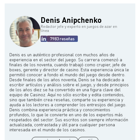
Denis Anipchenko
Redactor jefe y experto en juegos de azar en
línea
7983 reseñas
Denis es un auténtico profesional con muchos años de
experiencia en el sector del juego. Su carrera comenzó a
finales de los noventa, cuando trabajó como crupier, jefe de
boxes, gerente y director de casino. Esta experiencia única le
permitió conocer a fondo el mundo del juego desde dentro.
Desde finales de los años noventa, Denis se ha dedicado a
escribir artículos y análisis sobre el juego, y desde principios
de los años diez se ha convertido en una figura clave del
equipo de Casinoz. Aquí no sólo escribe y edita contenidos,
sino que también crea reseñas, comparte su experiencia y
ayuda a los lectores a comprender los entresijos del juego.
Denis combina experiencia práctica y conocimientos
profundos, lo que le convierte en uno de los expertos más
respetados del sector. Sus escritos son siempre información
actualizada, contrastada y útil para cualquier persona