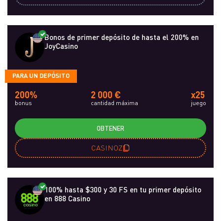
Bonos de primer depósito de hasta el 200% en
JoyCasino
PARA UN DEPÓSITO
200%
2 000 €
x25
bonus
cantidad máxima
juego
OBTENER
CASINOZ
100% hasta $300 y 30 FS en tu primer depósito
en 888 Casino