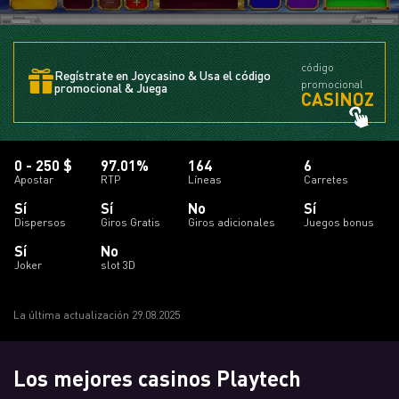
código
Regístrate en Joycasino & Usa el código
promocional
promocional & Juega
CASINOZ
0 - 250 $
97.01%
164
6
Apostar
RTP
Líneas
Carretes
Sí
Sí
No
Sí
Dispersos
Giros Gratis
Giros adicionales
Juegos bonus
Sí
No
Joker
slot 3D
La última actualización 29.08.2025
Los mejores casinos Playtech