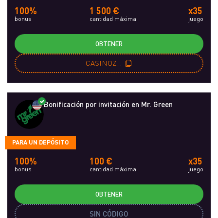
100%
1 500 €
x35
bonus
cantidad máxima
juego
OBTENER
CASINOZRU
Bonificación por invitación en Mr. Green
PARA UN DEPÓSITO
100%
100 €
x35
bonus
cantidad máxima
juego
OBTENER
SIN CÓDIGO