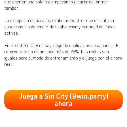
que caer en una sola fila empezando a partir del primer
tambor.
La excepción es para los símbolos Scatter que garantizan
ganancias sin depender de la ubicación y cantidad de líneas
activas.
En el slot Sin City no hay juego de duplicación de ganancia. El
retorno teórico es un poco más de 95%. Las reglas son
iguales para el modo de entrenamiento y el juego con el dinero
real.
Juega a Sin City (Bwin.party)
ahora