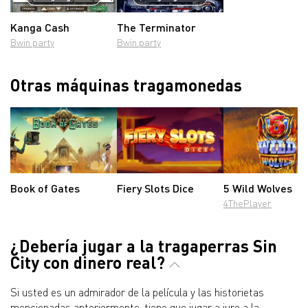
Kanga Cash
The Terminator
Bwin.party
Bwin.party
Otras máquinas tragamonedas
Book of Gates
Fiery Slots Dice
5 Wild Wolves
4ThePlayer
¿Debería jugar a la tragaperras Sin
City con dinero real?
Si usted es un admirador de la película y las historietas
mencionadas anteriormente, tiene que jugar a juro a la