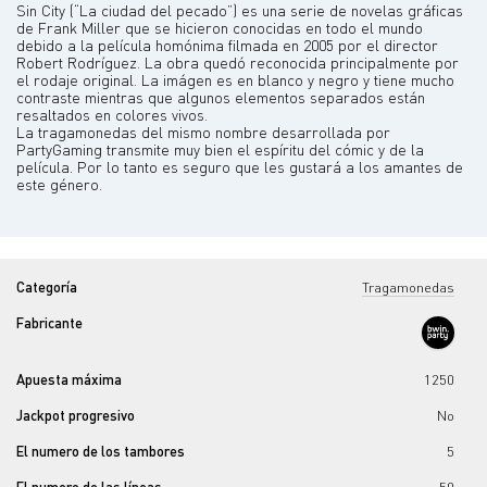
Sin City (“La ciudad del pecado”) es una serie de novelas gráficas
de Frank Miller que se hicieron conocidas en todo el mundo
debido a la película homónima filmada en 2005 por el director
Robert Rodríguez. La obra quedó reconocida principalmente por
el rodaje original. La imágen es en blanco y negro y tiene mucho
contraste mientras que algunos elementos separados están
resaltados en colores vivos.
La tragamonedas del mismo nombre desarrollada por
PartyGaming transmite muy bien el espíritu del cómic y de la
película. Por lo tanto es seguro que les gustará a los amantes de
este género.
Categoría
Tragamonedas
Fabricante
Apuesta máxima
1250
Jackpot progresivo
No
El numero de los tambores
5