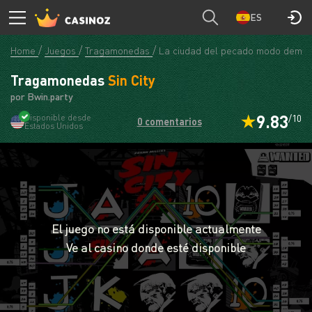
ES
Home
Juegos
Tragamonedas
La ciudad del pecado modo demo
Tragamonedas
Sin City
por Bwin.party
9.83
Disponible desde
/10
0 comentarios
Estados Unidos
El juego no está disponible actualmente
Ve al casino donde esté disponible