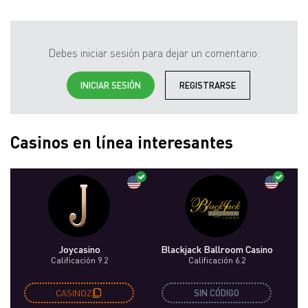
Debes iniciar sesión para dejar un comentario:
INICIAR SESIÓN
REGISTRARSE
Casinos en línea interesantes
Joycasino
Blackjack Ballroom Casino
Calificación 9.2
Calificación 6.2
CASINOZ
SIN CÓDIGO