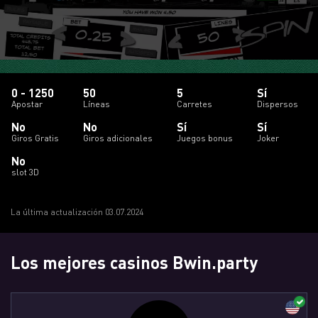
0 - 1250
50
5
Sí
Apostar
Líneas
Carretes
Dispersos
No
No
Sí
Sí
Giros Gratis
Giros adicionales
Juegos bonus
Joker
No
slot 3D
La última actualización 03.07.2024
Los mejores casinos Bwin.party