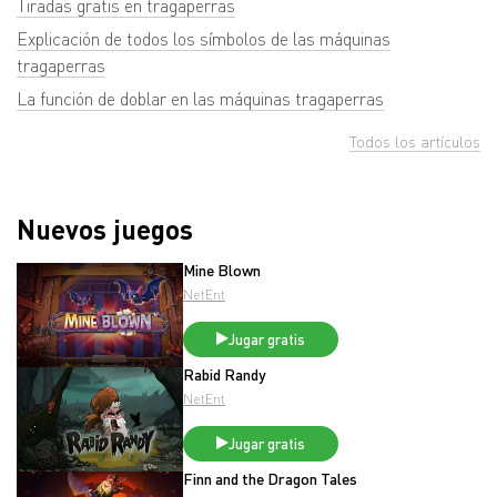
Tiradas gratis en tragaperras
Explicación de todos los símbolos de las máquinas
tragaperras
La función de doblar en las máquinas tragaperras
Todos los artículos
Nuevos juegos
Mine Blown
NetEnt
Jugar gratis
Rabid Randy
NetEnt
Jugar gratis
Finn and the Dragon Tales