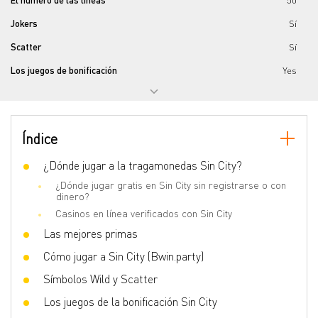
El numero de las líneas
50
Jokers
Sí
Scatter
Sí
Los juegos de bonificación
Yes
Índice
¿Dónde jugar a la tragamonedas Sin City?
¿Dónde jugar gratis en Sin City sin registrarse o con
dinero?
Casinos en línea verificados con Sin City
Las mejores primas
Cómo jugar a Sin City (Bwin.party)
Símbolos Wild y Scatter
Los juegos de la bonificación Sin City