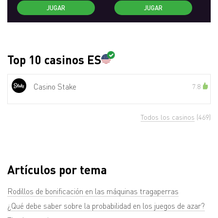
JUGAR
JUGAR
Top 10 casinos ES
Casino Stake
7.8
Todos los casinos
(469)
Artículos por tema
Rodillos de bonificación en las máquinas tragaperras
¿Qué debe saber sobre la probabilidad en los juegos de azar?