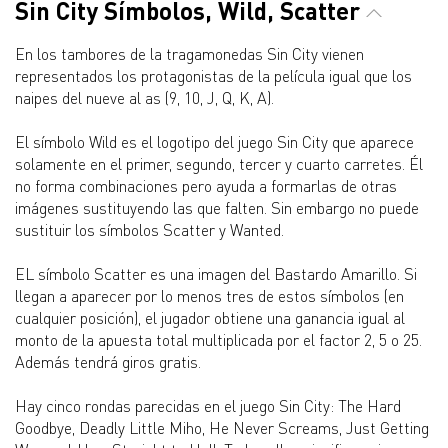
Sin City Símbolos, Wild, Scatter
En los tambores de la tragamonedas Sin City vienen
representados los protagonistas de la película igual que los
naipes del nueve al as (9, 10, J, Q, K, A).
El símbolo Wild es el logotipo del juego Sin City que aparece
solamente en el primer, segundo, tercer y cuarto carretes. Él
no forma combinaciones pero ayuda a formarlas de otras
imágenes sustituyendo las que falten. Sin embargo no puede
sustituir los símbolos Scatter y Wanted.
EL símbolo Scatter es una imagen del Bastardo Amarillo. Si
llegan a aparecer por lo menos tres de estos símbolos (en
cualquier posición), el jugador obtiene una ganancia igual al
monto de la apuesta total multiplicada por el factor 2, 5 o 25.
Además tendrá giros gratis.
Hay cinco rondas parecidas en el juego Sin City: The Hard
Goodbye, Deadly Little Miho, He Never Screams, Just Getting