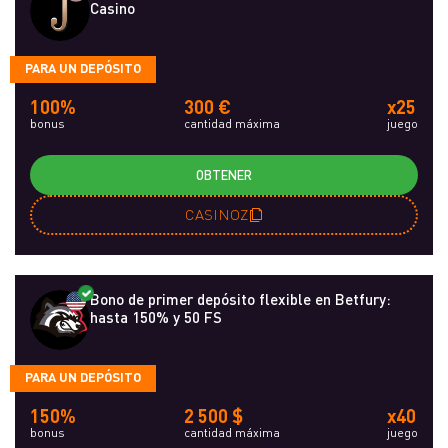
Casino
PARA UN DEPÓSITO
100%
300 €
x25
bonus
cantidad máxima
juego
OBTENER
CASINOZ
Bono de primer depósito flexible en Betfury:
hasta 150% y 50 FS
PARA UN DEPÓSITO
150%
2 500 $
x40
bonus
cantidad máxima
juego