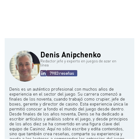
Denis Anipchenko
Redactor jefe y experto en juegos de azar en
línea
7983 reseñas
Denis es un auténtico profesional con muchos años de
experiencia en el sector del juego. Su carrera comenzó a
finales de los noventa, cuando trabajó como crupier, jefe de
boxes, gerente y director de casino. Esta experiencia única le
permitió conocer a fondo el mundo del juego desde dentro.
Desde finales de los años noventa, Denis se ha dedicado a
escribir artículos y análisis sobre el juego, y desde principios
de los años diez se ha convertido en una figura clave del
equipo de Casinoz. Aquí no sólo escribe y edita contenidos,
sino que también crea reseñas, comparte su experiencia y
ayuda a los lectores a comprender los entresijos del juego.