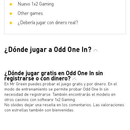
Nuevo 1x2 Gaming
Other games
¿Debería jugar con dinero real?
¿Dónde jugar a Odd One In?
¿Dónde jugar gratis en Odd One In sin
registrarse o con dinero?
En Mr Green puedes probar el juego gratis y por dinero. En el
modo de entrenamiento se permite probar Odd One In sin
necesidad de registrarse. También encontrarás el modelo en
otros casinos con software 1x2 Gaming.
No olvides dejar una reseña en los comentarios. Las valoraciones
con estrellas también son bienvenidas.