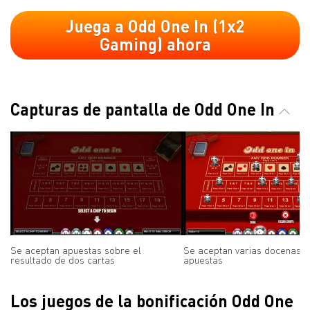
Juega a Odd One In (1x2
Gaming) ahora
Capturas de pantalla de Odd One In
Se aceptan apuestas sobre el
Se aceptan varias docenas d
resultado de dos cartas
apuestas
Los juegos de la bonificación Odd One