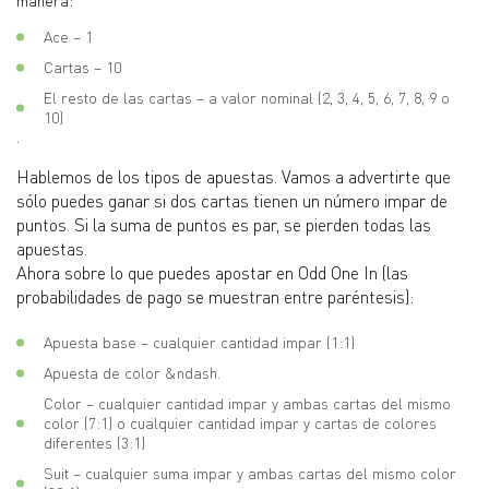
manera:
Ace – 1
Cartas – 10
El resto de las cartas – a valor nominal (2, 3, 4, 5, 6, 7, 8, 9 o
10)
.
Hablemos de los tipos de apuestas. Vamos a advertirte que
sólo puedes ganar si dos cartas tienen un número impar de
puntos. Si la suma de puntos es par, se pierden todas las
apuestas.
Ahora sobre lo que puedes apostar en Odd One In (las
probabilidades de pago se muestran entre paréntesis):
Apuesta base – cualquier cantidad impar (1:1)
Apuesta de color &ndash.
Color – cualquier cantidad impar y ambas cartas del mismo
color (7:1) o cualquier cantidad impar y cartas de colores
diferentes (3:1)
Suit – cualquier suma impar y ambas cartas del mismo color