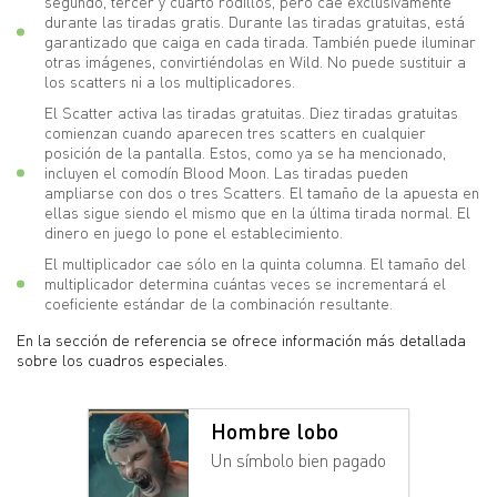
segundo, tercer y cuarto rodillos, pero cae exclusivamente
durante las tiradas gratis. Durante las tiradas gratuitas, está
garantizado que caiga en cada tirada. También puede iluminar
otras imágenes, convirtiéndolas en Wild. No puede sustituir a
los scatters ni a los multiplicadores.
El Scatter activa las tiradas gratuitas. Diez tiradas gratuitas
comienzan cuando aparecen tres scatters en cualquier
posición de la pantalla. Estos, como ya se ha mencionado,
incluyen el comodín Blood Moon. Las tiradas pueden
ampliarse con dos o tres Scatters. El tamaño de la apuesta en
ellas sigue siendo el mismo que en la última tirada normal. El
dinero en juego lo pone el establecimiento.
El multiplicador cae sólo en la quinta columna. El tamaño del
multiplicador determina cuántas veces se incrementará el
coeficiente estándar de la combinación resultante.
En la sección de referencia se ofrece información más detallada
sobre los cuadros especiales.
Hombre lobo
Un símbolo bien pagado