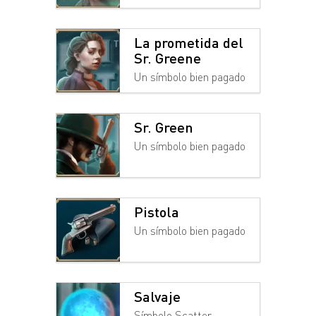
La prometida del
Sr. Greene
Un símbolo bien pagado
Sr. Green
Un símbolo bien pagado
Pistola
Un símbolo bien pagado
Salvaje
Símbolo Scatter