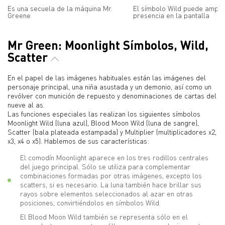
Es una secuela de la máquina Mr.
El símbolo Wild puede amplia
Greene
presencia en la pantalla
Mr Green: Moonlight Símbolos, Wild,
Scatter
En el papel de las imágenes habituales están las imágenes del
personaje principal, una niña asustada y un demonio, así como un
revólver con munición de repuesto y denominaciones de cartas del
nueve al as.
Las funciones especiales las realizan los siguientes símbolos
Moonlight Wild (luna azul), Blood Moon Wild (luna de sangre),
Scatter (bala plateada estampada) y Multiplier (multiplicadores x2,
x3, x4 o x5). Hablemos de sus características:
El comodín Moonlight aparece en los tres rodillos centrales
del juego principal. Sólo se utiliza para complementar
combinaciones formadas por otras imágenes, excepto los
scatters, si es necesario. La luna también hace brillar sus
rayos sobre elementos seleccionados al azar en otras
posiciones, convirtiéndolos en símbolos Wild.
El Blood Moon Wild también se representa sólo en el