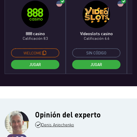
888 casino
Videoslots сasino
Calificación 8.3
Calificación 6.6
WELCOME
SIN CÓDIGO
JUGAR
JUGAR
Opinión del experto
Denis Anipchenko