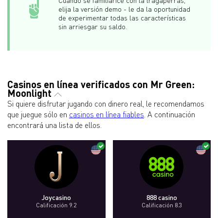
Cuando se familiarice con la tragaperras,
elija la versión demo - le da la oportunidad
de experimentar todas las características
sin arriesgar su saldo.
Casinos en línea verificados con Mr Green:
Moonlight
Si quiere disfrutar jugando con dinero real, le recomendamos
que juegue sólo en
casinos en línea fiables
. A continuación
encontrará una lista de ellos.
Joycasino
888 casino
Calificación 9.2
Calificación 8.3