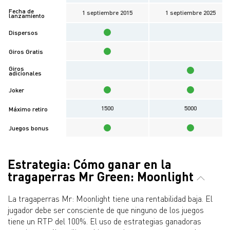
Fecha de
1 septiembre 2015
1 septiembre 2025
lanzamiento
Dispersos
Giros Gratis
Giros
adicionales
Joker
1500
5000
Máximo retiro
Juegos bonus
Estrategia: Cómo ganar en la
tragaperras Mr Green: Moonlight
La tragaperras Mr: Moonlight tiene una rentabilidad baja. El
jugador debe ser consciente de que ninguno de los juegos
tiene un RTP del 100%. El uso de estrategias ganadoras