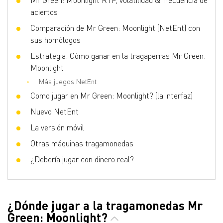
aciertos
Comparación de Mr Green: Moonlight (NetEnt) con
sus homólogos
Estrategia: Cómo ganar en la tragaperras Mr Green:
Moonlight
Más juegos NetEnt
Como jugar en Mr Green: Moonlight? (la interfaz)
Nuevo NetEnt
La versión móvil
Otras máquinas tragamonedas
¿Debería jugar con dinero real?
¿Dónde jugar a la tragamonedas Mr
Green: Moonlight?