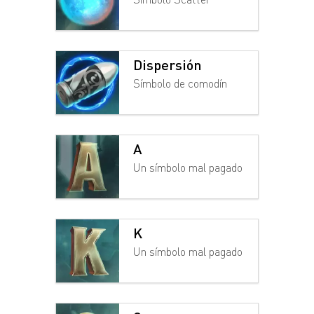
Dispersión
Símbolo de comodín
A
Un símbolo mal pagado
K
Un símbolo mal pagado