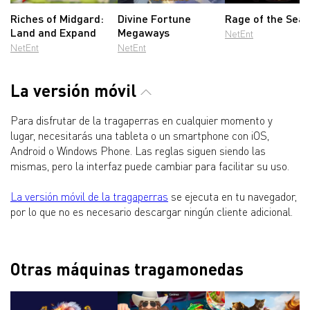
Riches of Midgard:
Divine Fortune
Rage of the Seas
Land and Expand
Megaways
NetEnt
NetEnt
NetEnt
La versión móvil
Para disfrutar de la tragaperras en cualquier momento y
lugar, necesitarás una tableta o un smartphone con iOS,
Android o Windows Phone. Las reglas siguen siendo las
mismas, pero la interfaz puede cambiar para facilitar su uso.
La versión móvil de la tragaperras
se ejecuta en tu navegador,
por lo que no es necesario descargar ningún cliente adicional.
Otras máquinas tragamonedas