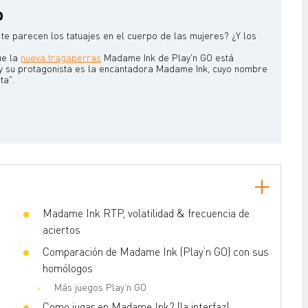
o
te parecen los tatuajes en el cuerpo de las mujeres? ¿Y los
ue la
nueva tragaperras
Madame Ink de Play'n GO está
, y su protagonista es la encantadora Madame Ink, cuyo nombre
ta".
Madame Ink RTP, volatilidad & frecuencia de
aciertos
Comparación de Madame Ink (Play’n GO) con sus
homólogos
Más juegos Play’n GO
Como jugar en Madame Ink? (la interfaz)