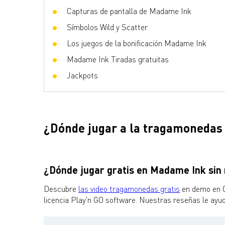
Capturas de pantalla de Madame Ink
Símbolos Wild y Scatter
Los juegos de la bonificación Madame Ink
Madame Ink Tiradas gratuitas
Jackpots
¿Dónde jugar a la tragamoneda
¿Dónde jugar gratis en Madame Ink sin 
Descubre
las video tragamonedas gratis
en demo en Ca
licencia Play'n GO software. Nuestras reseñas le ayu