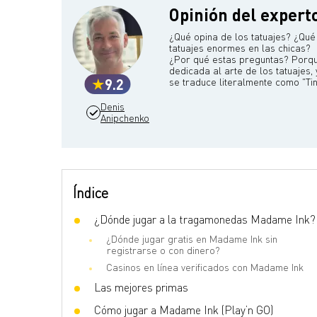
Opinión del expert
¿Qué opina de los tatuajes? ¿Qué 
tatuajes enormes en las chicas?
¿Por qué estas preguntas? Porq
dedicada al arte de los tatuajes
9.2
se traduce literalmente como "Tin
Denis
Anipchenko
Índice
¿Dónde jugar a la tragamonedas Madame Ink?
¿Dónde jugar gratis en Madame Ink sin
registrarse o con dinero?
Casinos en línea verificados con Madame Ink
Las mejores primas
Cómo jugar a Madame Ink (Play’n GO)