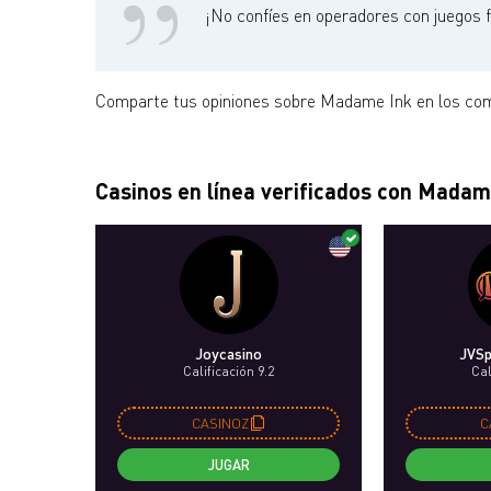
¡No confíes en operadores con juegos f
Comparte tus opiniones sobre Madame Ink en los come
Casinos en línea verificados con Mada
Joycasino
JVSp
Calificación 9.2
Cal
CASINOZ
C
JUGAR