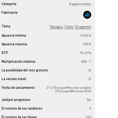
Categoría
Tragamonedas
Fabricante
Tema
Tatuajes
Chino
Dragones
,
,
Apuesta mínima
10.00 €
Apuesta máxima
100 €
RTP
96.21%
Multiplicación máxima
500 : 1
La posibilidad del test gratuito
Sí
La versión móvil
Sí
Fecha de lanzamiento
21 21Europe/Moscow octubre
21Europe/Moscow 2020
Jackpot progresivo
No
El numero de los tambores
5
El numero de las líneas
243