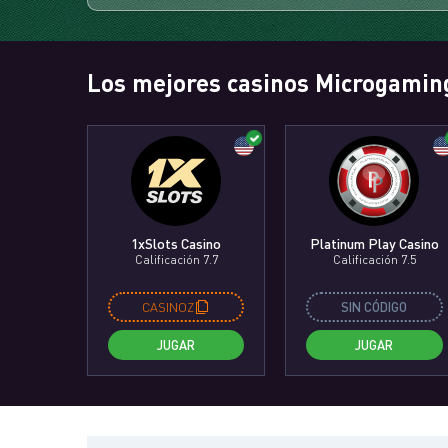
Los mejores casinos Microgamin
1xSlots Casino
Platinum Play Casino
Calificación 7.7
Calificación 7.5
CASINOZ
SIN CÓDIGO
JUGAR
JUGAR