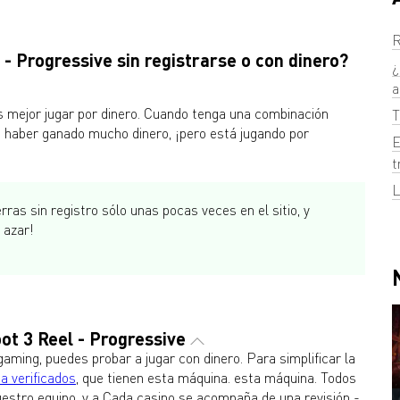
R
 - Progressive sin registrarse o con dinero?
¿
a
es mejor jugar por dinero. Cuando tenga una combinación
T
a haber ganado mucho dinero, ¡pero está jugando por
E
t
L
ras sin registro sólo unas pocas veces en el sitio, y
 azar!
oot 3 Reel - Progressive
aming, puedes probar a jugar con dinero. Para simplificar la
ea verificados
, que tienen esta máquina. esta máquina. Todos
 nuestro equipo, y a Cada casino se acompaña de una revisión -