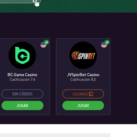
BC.Game Casino
JVSpinBet Casino
Calificación 7.6
Calificación 8.3
SIN CÓDIGO
CASINOZ
JUGAR
JUGAR