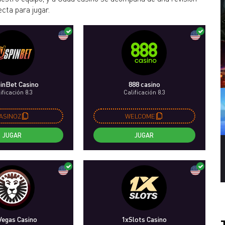
ecta para jugar.
inBet Casino
888 casino
ificación 8.3
Calificación 8.3
ASINOZ
WELCOME
JUGAR
JUGAR
Vegas Casino
1xSlots Casino