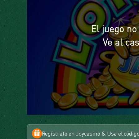
El juego no
Ve al ca
Regístrate en Joycasino & Usa el códi