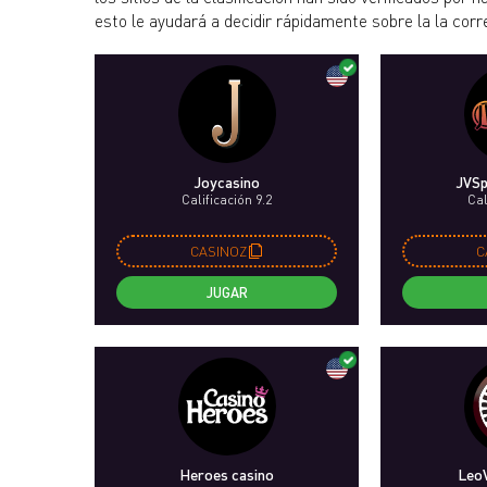
esto le ayudará a decidir rápidamente sobre la la corr
Joycasino
JVSp
Calificación 9.2
Cal
CASINOZ
C
JUGAR
Heroes casino
Leo