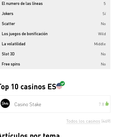
El numero de las líneas
5
Jokers
Sí
Scatter
No
Los juegos de bonificación
Wild
La volatilidad
Middle
Slot 3D
No
Free spins
No
Top 10 casinos ES
Casino Stake
7.8
Todos los casinos
(469)
Artículos por tema