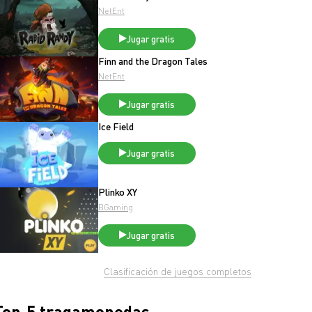
NetEnt
Jugar gratis
Finn and the Dragon Tales
NetEnt
Jugar gratis
Ice Field
Jugar gratis
Plinko XY
BGaming
Jugar gratis
Clasificación de juegos completos
Top-5 tragamonedas