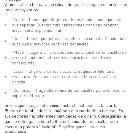
Veamos ahora las características de los minijuegos con premio, de
los que hay varios:
"Casa" - Tienes que elegir una de las habitaciones que hay
que reparar. Cuantas más habitaciones consigas reparar,
mayor será el premio final.
"Golf" - Tienes que golpear la pelota con un palo. Cuanto más
lejos vuele, mayores serán las ganancias.
"Playa" - Elige a un niño pequeño para construir un castillo de
arena. Cuanto más alta sea su estructura, más dinero
conseguirás.
"Esquí" - Elige uno de los trucos. El esquiador intentará
realizarlo. Por cada intento exitoso se le acreditará una
victoria.
"Compras" - Haga clic en una de las casillas para conocer el
importe del pago.
Si consigues seguir el camino hasta el final, podrás lanzar la
"Rueda de la abundancia" (análoga a la rueda de la fortuna). En
sus sectores hay diferentes cantidades de dinero. Conseguirás la
que se detenga frente a la flecha. En una de las casillas está
escrita la palabra "Jackpot". Significa ganar una suma
acumulativa.