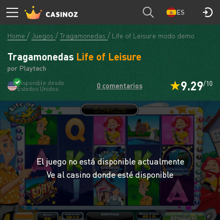
ES
Home
Juegos
Tragamonedas
Life of Leisure modo demo
Tragamonedas
Life of Leisure
por Playtech
9.29
Disponible desde
/10
0 comentarios
Estados Unidos
El juego no está disponible actualmente
Ve al casino donde esté disponible