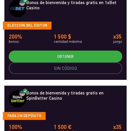
Bonos de bienvenida y tiradas gratis en 1xBet
Casino
ELECCIÓN DEL EDITOR
200%
1 500 $
x35
bonus
cantidad máxima
juego
OBTENER
SIN CÓDIGO
Bonos de bienvenida y tiradas gratis en
SpinBetter Casino
PARA UN DEPÓSITO
100%
1 500 €
x35