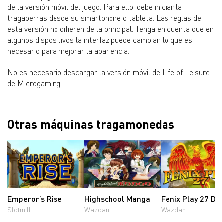
de la versión móvil del juego. Para ello, debe iniciar la
tragaperras desde su smartphone o tableta. Las reglas de
esta versión no difieren de la principal. Tenga en cuenta que en
algunos dispositivos la interfaz puede cambiar, lo que es
necesario para mejorar la apariencia.
No es necesario descargar la versión móvil de Life of Leisure
de Microgaming.
Otras máquinas tragamonedas
Emperor’s Rise
Highschool Manga
Fenix Play 27 De
Slotmill
Wazdan
Wazdan