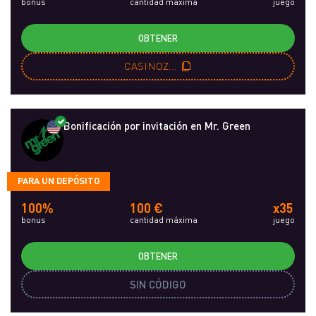
bonus
cantidad máxima
juego
OBTENER
CASINOZRU
Bonificación por invitación en Mr. Green
PARA UN DEPÓSITO
100%
100 €
x35
bonus
cantidad máxima
juego
OBTENER
SIN CÓDIGO