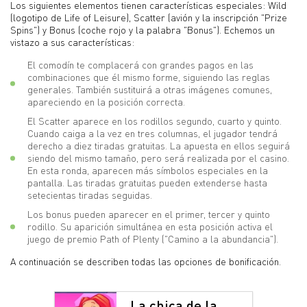
Los siguientes elementos tienen características especiales: Wild
(logotipo de Life of Leisure), Scatter (avión y la inscripción "Prize
Spins") y Bonus (coche rojo y la palabra "Bonus"). Echemos un
vistazo a sus características:
El comodín te complacerá con grandes pagos en las
combinaciones que él mismo forme, siguiendo las reglas
generales. También sustituirá a otras imágenes comunes,
apareciendo en la posición correcta.
El Scatter aparece en los rodillos segundo, cuarto y quinto.
Cuando caiga a la vez en tres columnas, el jugador tendrá
derecho a diez tiradas gratuitas. La apuesta en ellos seguirá
siendo del mismo tamaño, pero será realizada por el casino.
En esta ronda, aparecen más símbolos especiales en la
pantalla. Las tiradas gratuitas pueden extenderse hasta
setecientas tiradas seguidas.
Los bonus pueden aparecer en el primer, tercer y quinto
rodillo. Su aparición simultánea en esta posición activa el
juego de premio Path of Plenty ("Camino a la abundancia").
A continuación se describen todas las opciones de bonificación.
La chica de la