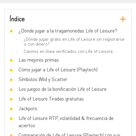
El numero de las líneas
20
Índice
Jokers
Sí
Scatter
¿Dónde jugar a la tragamonedas Life of Leisure?
Sí
¿Dónde jugar gratis en Life of Leisure sin registrarse
La volatilidad
High
o con dinero?
Free spins
Sí
Casinos en línea verificados con Life of Leisure
Las mejores primas
Cómo jugar a Life of Leisure (Playtech)
Símbolos Wild y Scatter
Los juegos de la bonificación Life of Leisure
Life of Leisure Tiradas gratuitas
Jackpots
Life of Leisure RTP, volatilidad & frecuencia de
aciertos
Comparación de Life of Leisure (Playtech) con sus