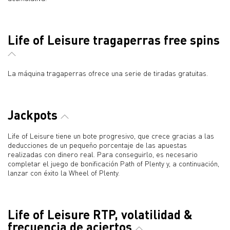
Life of Leisure tragaperras free spins
La máquina tragaperras ofrece una serie de tiradas gratuitas.
Jackpots
Life of Leisure tiene un bote progresivo, que crece gracias a las
deducciones de un pequeño porcentaje de las apuestas
realizadas con dinero real. Para conseguirlo, es necesario
completar el juego de bonificación Path of Plenty y, a continuación,
lanzar con éxito la Wheel of Plenty.
Life of Leisure RTP, volatilidad &
frecuencia de aciertos