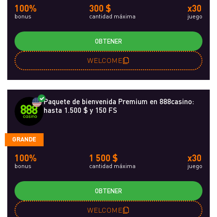
100%
300 $
x30
bonus
cantidad máxima
juego
OBTENER
WELCOME
Paquete de bienvenida Premium en 888casino:
hasta 1.500 $ y 150 FS
GRANDE
100%
1 500 $
x30
bonus
cantidad máxima
juego
OBTENER
WELCOME