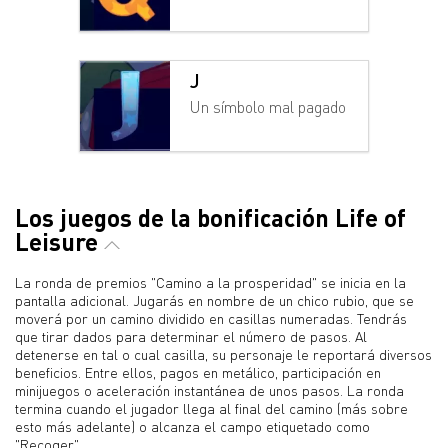
J
Un símbolo mal pagado
Los juegos de la bonificación Life of
Leisure
La ronda de premios "Camino a la prosperidad" se inicia en la
pantalla adicional. Jugarás en nombre de un chico rubio, que se
moverá por un camino dividido en casillas numeradas. Tendrás
que tirar dados para determinar el número de pasos. Al
detenerse en tal o cual casilla, su personaje le reportará diversos
beneficios. Entre ellos, pagos en metálico, participación en
minijuegos o aceleración instantánea de unos pasos. La ronda
termina cuando el jugador llega al final del camino (más sobre
esto más adelante) o alcanza el campo etiquetado como
"Recoger".