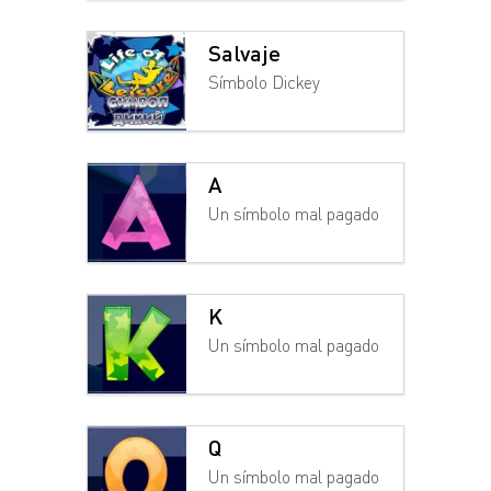
Salvaje
Símbolo Dickey
A
Un símbolo mal pagado
K
Un símbolo mal pagado
Q
Un símbolo mal pagado