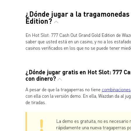
¿Dónde jugar a la tragamonedas 
Edition?
En Hot Slot: 777 Cash Out Grand Gold Edition de Waz
saber que usted está en un casino, y no a los estafador
casinos verificados en los que no se puede tener miedo
¿Dónde jugar gratis en Hot Slot: 777 Ca
con dinero?
A pesar de que la tragaperras no tiene
combinaciones
con ella con la versión demo. En ella, Wazdan da al j
de tiradas.
La demo es gratuita, no es necesario 
rápidamente una nueva tragaperras po