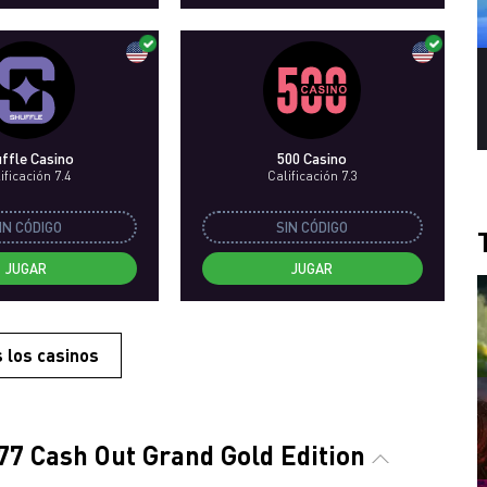
ffle Casino
500 Casino
ificación 7.4
Calificación 7.3
IN CÓDIGO
SIN CÓDIGO
JUGAR
JUGAR
 los casinos
777 Cash Out Grand Gold Edition