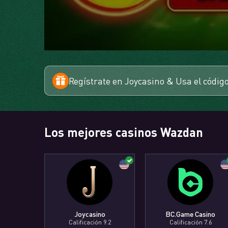
Regístrate en Joycasino & Usa el códi
Los mejores casinos Wazdan
Joycasino
BC.Game Casino
Calificación 9.2
Calificación 7.6