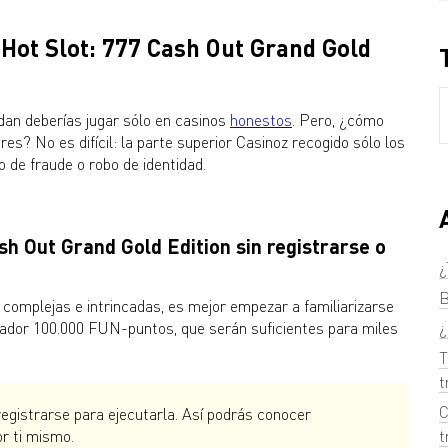
Hot Slot: 777 Cash Out Grand Gold
dan deberías jugar sólo en casinos
honestos
. Pero, ¿cómo
es? No es difícil: la parte superior Casinoz recogido sólo los
 de fraude o robo de identidad.
sh Out Grand Gold Edition sin registrarse o
¿
B
complejas e intrincadas, es mejor empezar a familiarizarse
ugador 100.000 FUN-puntos, que serán suficientes para miles
¿
T
t
C
registrarse para ejecutarla. Así podrás conocer
r ti mismo.
t