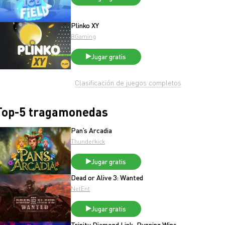
Plinko XY
BGaming
Jugar gratis
Clasificación de juegos completos
Top-5 tragamonedas
Pan’s Arcadia
Thunderkick
Jugar gratis
Dead or Alive 3: Wanted
NetEnt
Jugar gratis
Trinity Diamond Link: Running Wins