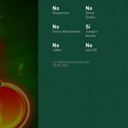
No
No
Dispersos
Giros
Gratis
No
Sí
Giros adicionales
Juegos
bonus
No
No
Joker
slot 3D
La última actualización
25.05.2024