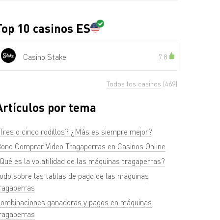
Top 10 casinos ES
Casino Stake
7.8
Todos los casinos
(469)
Artículos por tema
Tres o cinco rodillos? ¿Más es siempre mejor?
ono Comprar Video Tragaperras en Casinos Online
Qué es la volatilidad de las máquinas tragaperras?
odo sobre las tablas de pago de las máquinas
ragaperras
ombinaciones ganadoras y pagos en máquinas
ragaperras