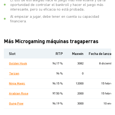
oportunidad de controlar el bankroll y hacer el juego más
interesante, pero su eficacia no está probada;
Al empezar a jugar, debe tener en cuenta su capacidad
financiera.
Más Microgaming máquinas tragaperras
Slot
RTP
Maxwin
Fecha de lanzam
Golden Hook
94.17 %
3082
8 diciembre
Tarzan
96 %
0
Ninja Magic
96.15 %
12000
15 febrer
Arabian Rose
97.50 %
2000
15 febrer
Gung Pow
96.19 %
3000
10 enero