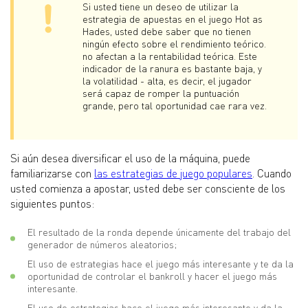
Si usted tiene un deseo de utilizar la
estrategia de apuestas en el juego Hot as
Hades, usted debe saber que no tienen
ningún efecto sobre el rendimiento teórico.
no afectan a la rentabilidad teórica. Este
indicador de la ranura es bastante baja, y
la volatilidad - alta, es decir, el jugador
será capaz de romper la puntuación
grande, pero tal oportunidad cae rara vez.
Si aún desea diversificar el uso de la máquina, puede
familiarizarse con
las estrategias de juego populares
. Cuando
usted comienza a apostar, usted debe ser consciente de los
siguientes puntos:
El resultado de la ronda depende únicamente del trabajo del
generador de números aleatorios;
El uso de estrategias hace el juego más interesante y te da la
oportunidad de controlar el bankroll y hacer el juego más
interesante.
El uso de estrategias hace el juego más interesante y da la