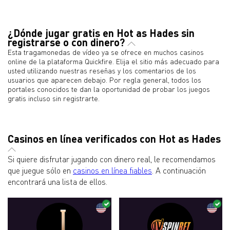
¿Dónde jugar gratis en Hot as Hades sin
registrarse o con dinero?
Esta tragamonedas de vídeo ya se ofrece en muchos casinos
online de la plataforma Quickfire. Elija el sitio más adecuado para
usted utilizando nuestras reseñas y los comentarios de los
usuarios que aparecen debajo. Por regla general, todos los
portales conocidos te dan la oportunidad de probar los juegos
gratis incluso sin registrarte.
Casinos en línea verificados con Hot as Hades
Si quiere disfrutar jugando con dinero real, le recomendamos
que juegue sólo en
casinos en línea fiables
. A continuación
encontrará una lista de ellos.