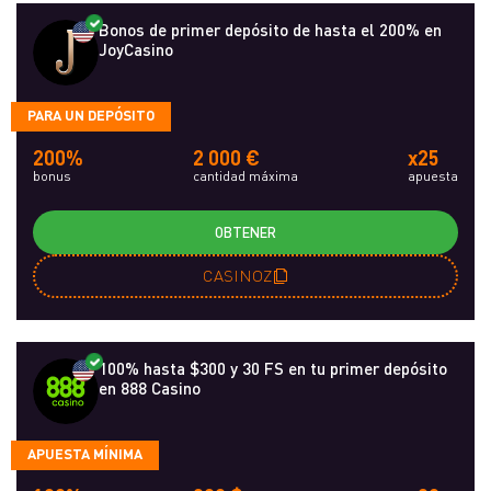
Bonos de primer depósito de hasta el 200% en
JoyCasino
PARA UN DEPÓSITO
200%
2 000 €
x25
bonus
cantidad máxima
apuesta
OBTENER
CASINOZ
100% hasta $300 y 30 FS en tu primer depósito
en 888 Casino
APUESTA MÍNIMA