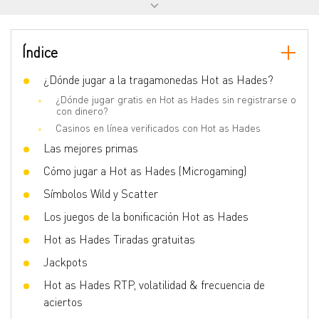
El numero de los tambores
5
El numero de las líneas
20
Índice
Jokers
Sí
Scatter
¿Dónde jugar a la tragamonedas Hot as Hades?
Sí
¿Dónde jugar gratis en Hot as Hades sin registrarse o
Los juegos de bonificación
Yes
con dinero?
La volatilidad
Middle
Casinos en línea verificados con Hot as Hades
Las mejores primas
Slot 3D
Sí
Cómo jugar a Hot as Hades (Microgaming)
Free spins
Sí
Símbolos Wild y Scatter
Los juegos de la bonificación Hot as Hades
Hot as Hades Tiradas gratuitas
Jackpots
Hot as Hades RTP, volatilidad & frecuencia de
aciertos