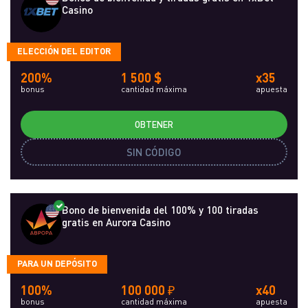
Casino
ELECCIÓN DEL EDITOR
200%
1 500 $
x35
bonus
cantidad máxima
apuesta
OBTENER
SIN CÓDIGO
Bono de bienvenida del 100% y 100 tiradas
gratis en Aurora Casino
PARA UN DEPÓSITO
100%
100 000 ₽
x40
bonus
cantidad máxima
apuesta