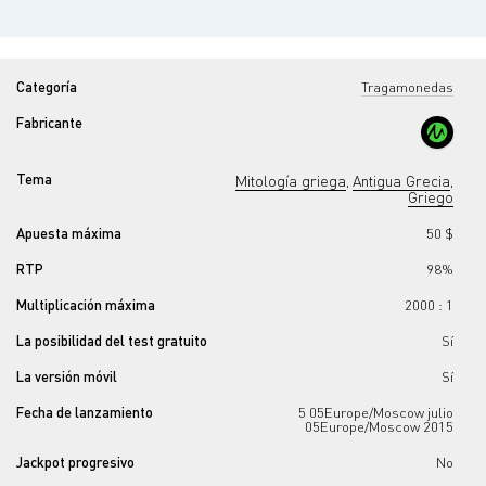
Categoría
Tragamonedas
Fabricante
Tema
Mitología griega
Antigua Grecia
,
,
Griego
Apuesta máxima
50 $
RTP
98%
Multiplicación máxima
2000 : 1
La posibilidad del test gratuito
Sí
La versión móvil
Sí
Fecha de lanzamiento
5 05Europe/Moscow julio
05Europe/Moscow 2015
Jackpot progresivo
No