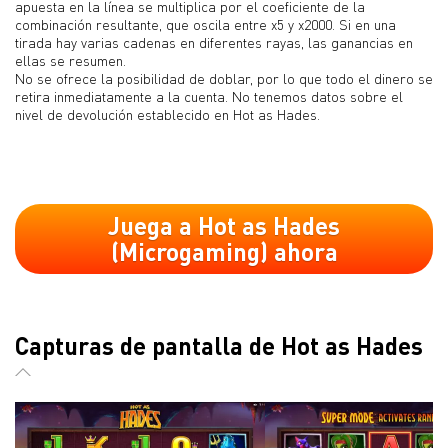
apuesta en la línea se multiplica por el coeficiente de la
combinación resultante, que oscila entre x5 y x2000. Si en una
tirada hay varias cadenas en diferentes rayas, las ganancias en
ellas se resumen.
No se ofrece la posibilidad de doblar, por lo que todo el dinero se
retira inmediatamente a la cuenta. No tenemos datos sobre el
nivel de devolución establecido en Hot as Hades.
Juega a Hot as Hades
(Microgaming) ahora
Capturas de pantalla de Hot as Hades