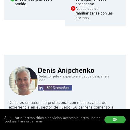
sonido
progresivo
Necesidad de
familiarizarse con las
normas
Denis Anipchenko
Redactor jefe y experto en juegos de azar en
línea
8003 reseñas
Denis es un auténtico profesional con muchos años de
experiencia en el sector del juego. Su carrera comenzó a
finales de los noventa, cuando trabajó como crupier, jefe de
boxes, gerente y director de casino. Esta experiencia única le
Al utilizar nuestros sitios o servicios, aceptas nuestro uso de
OK
permitió conocer a fondo el mundo del juego desde dentro.
cookies
(Para saber más)
Desde finales de los años noventa, Denis se ha dedicado a