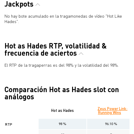
Jackpots
No hay bote acumulado en la tragamonedas de vídeo "Hot Like
Hades".
Hot as Hades RTP, volatilidad &
frecuencia de aciertos
El RTP de la tragaperras es del 98% y la volatilidad del 98%.
Comparación Hot as Hades slot con
análogos
Zeus Power Link:
Hot as Hades
Running Wins
98 %
96.10 %
RTP