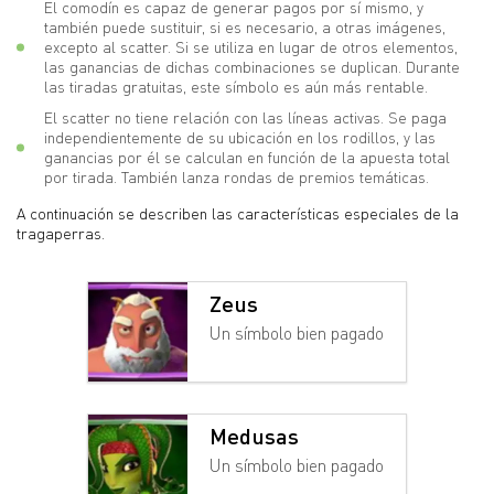
El comodín es capaz de generar pagos por sí mismo, y
también puede sustituir, si es necesario, a otras imágenes,
excepto al scatter. Si se utiliza en lugar de otros elementos,
las ganancias de dichas combinaciones se duplican. Durante
las tiradas gratuitas, este símbolo es aún más rentable.
El scatter no tiene relación con las líneas activas. Se paga
independientemente de su ubicación en los rodillos, y las
ganancias por él se calculan en función de la apuesta total
por tirada. También lanza rondas de premios temáticas.
A continuación se describen las características especiales de la
tragaperras.
Zeus
Un símbolo bien pagado
Medusas
Un símbolo bien pagado