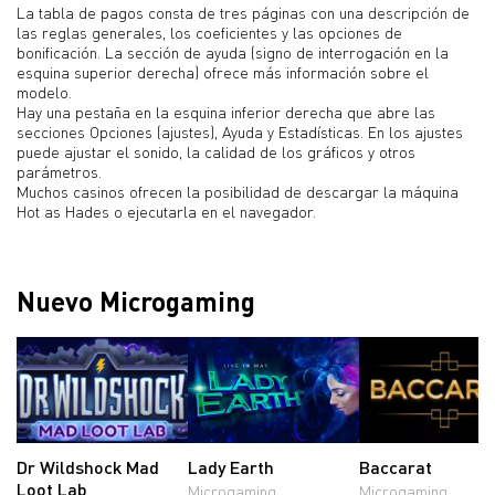
La tabla de pagos consta de tres páginas con una descripción de
las reglas generales, los coeficientes y las opciones de
bonificación. La sección de ayuda (signo de interrogación en la
esquina superior derecha) ofrece más información sobre el
modelo.
Hay una pestaña en la esquina inferior derecha que abre las
secciones Opciones (ajustes), Ayuda y Estadísticas. En los ajustes
puede ajustar el sonido, la calidad de los gráficos y otros
parámetros.
Muchos casinos ofrecen la posibilidad de descargar la máquina
Hot as Hades o ejecutarla en el navegador.
Nuevo Microgaming
Dr Wildshock Mad
Lady Earth
Baccarat
Loot Lab
Microgaming
Microgaming