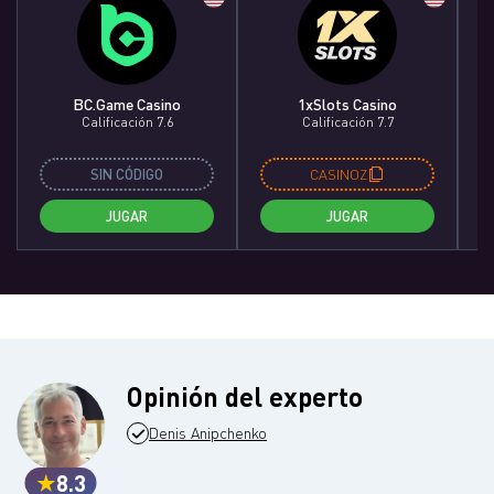
BC.Game Casino
1xSlots Casino
Calificación 7.6
Calificación 7.7
SIN CÓDIGO
CASINOZ
JUGAR
JUGAR
Opinión del experto
Denis Anipchenko
8.3