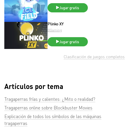
Jugar gratis
Plinko XY
BGaming
Jugar gratis
Clasificación de juegos completos
Artículos por tema
Tragaperras frías y calientes: ¿Mito o realidad?
Tragaperras online sobre Blockbuster Movies
Explicación de todos los símbolos de las máquinas
tragaperras