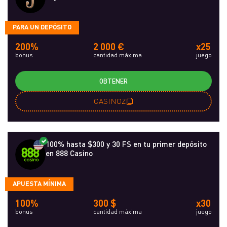
PARA UN DEPÓSITO
200%
2 000 €
x25
bonus
cantidad máxima
juego
OBTENER
CASINOZ
100% hasta $300 y 30 FS en tu primer depósito
en 888 Casino
APUESTA MÍNIMA
100%
300 $
x30
bonus
cantidad máxima
juego