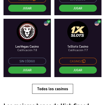
JUGAR
JUGAR
LeoVegas Casino
1xSlots Casino
Calificación 7.8
Calificación 7.7
SIN CÓDIGO
CASINOZ
JUGAR
JUGAR
Todos los casinos