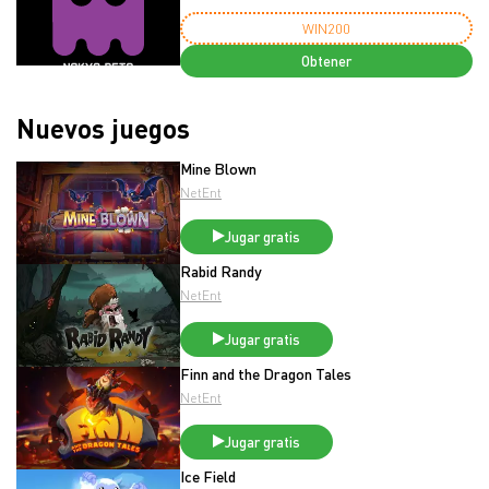
WIN200
Obtener
Nuevos juegos
Mine Blown
NetEnt
Jugar gratis
Rabid Randy
NetEnt
Jugar gratis
Finn and the Dragon Tales
NetEnt
Jugar gratis
Ice Field