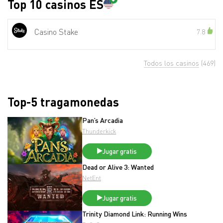
Top 10 casinos ES
Casino Stake
7.8
Todos los casinos
(469)
Top-5 tragamonedas
Pan’s Arcadia
Thunderkick
Jugar gratis
Dead or Alive 3: Wanted
NetEnt
Jugar gratis
Trinity Diamond Link: Running Wins