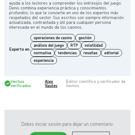
ayuda a los lectores a comprender los entresijos del juego.
Denis combina experiencia práctica y conocimientos
profundos, lo que le convierte en uno de los expertos más
respetados del sector. Sus escritos son siempre información
actualizada, contrastada y útil para cualquier persona
operaciones de casino
gestión
análisis del juego
RTP
volatilidad
Experto en:
normativa
tendencias
reseñas
editorial
experiencia
Hechos
Alex
Editor científico y verificador de
verificados
Vasilev
hechos
Debes iniciar sesión para dejar un comentario: