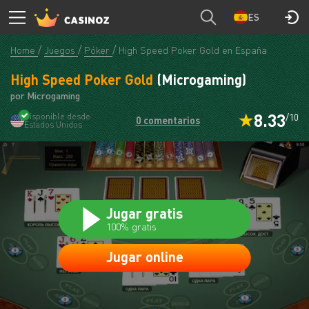
CASINOZ
JUGAR
ES
Home
Juegos
Póker
High Speed Poker Gold en España
High Speed Poker Gold
(Microgaming)
por Microgaming
8.33
Disponible desde
/10
0 comentarios
Estados Unidos
Jugar gratis
100% gratis
Jugar online