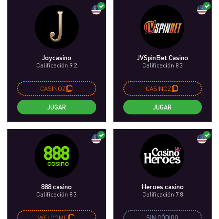
Joycasino
JVSpinBet Casino
Calificación 9.2
Calificación 8.3
CASINOZ
CASINOZ
JUGAR
JUGAR
888 casino
Heroes casino
Calificación 8.3
Calificación 7.8
WELCOME
SIN CÓDIGO