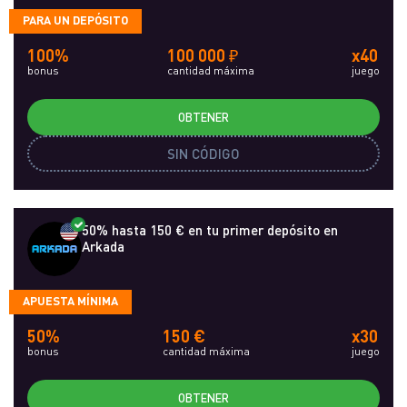
PARA UN DEPÓSITO
100%
100 000 ₽
x40
bonus
cantidad máxima
juego
OBTENER
SIN CÓDIGO
50% hasta 150 € en tu primer depósito en
Arkada
APUESTA MÍNIMA
50%
150 €
x30
bonus
cantidad máxima
juego
OBTENER