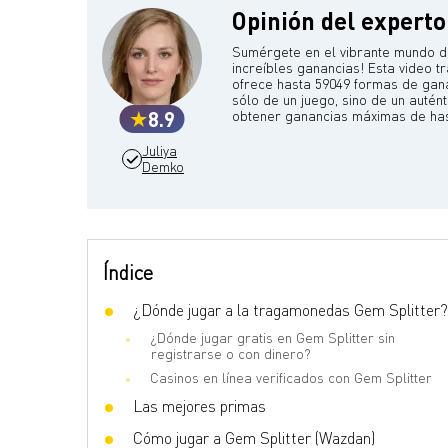
Opinión del experto
Sumérgete en el vibrante mundo d
increíbles ganancias! Esta video 
ofrece hasta 59049 formas de gana
sólo de un juego, sino de un autén
8.9
obtener ganancias máximas de has
Juliya
Demko
Índice
¿Dónde jugar a la tragamonedas Gem Splitter?
¿Dónde jugar gratis en Gem Splitter sin
registrarse o con dinero?
Casinos en línea verificados con Gem Splitter
Las mejores primas
Cómo jugar a Gem Splitter (Wazdan)