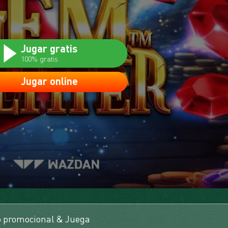
Jugar gratis
100% gratis
Jugar online
go promocional & Juega