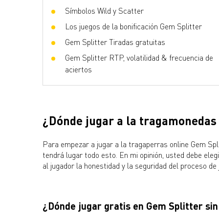
Símbolos Wild y Scatter
Los juegos de la bonificación Gem Splitter
Gem Splitter Tiradas gratuitas
Gem Splitter RTP, volatilidad & frecuencia de
aciertos
¿Dónde jugar a la tragamonedas
Para empezar a jugar a la tragaperras online Gem Spli
tendrá lugar todo esto. En mi opinión, usted debe eleg
al jugador la honestidad y la seguridad del proceso de 
¿Dónde jugar gratis en Gem Splitter sin