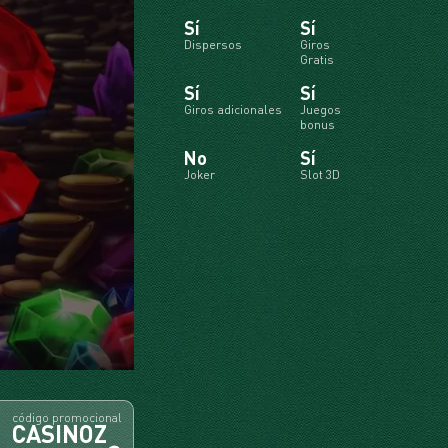
Sí
Sí
Dispersos
Giros
Gratis
Sí
Sí
Giros adicionales
Juegos
bonus
No
Sí
Joker
Slot 3D
código promocional
CASINOZ