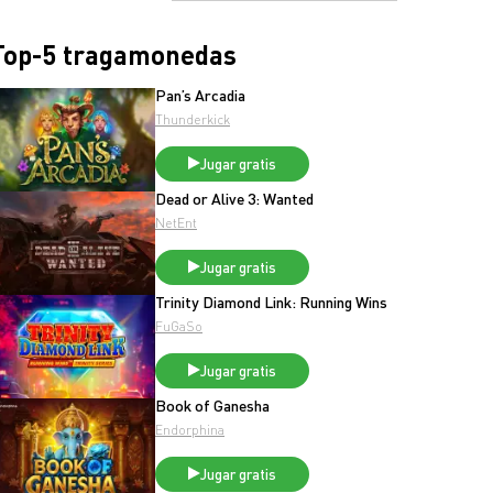
Top-5 tragamonedas
Pan’s Arcadia
Thunderkick
Jugar gratis
Dead or Alive 3: Wanted
NetEnt
Jugar gratis
Trinity Diamond Link: Running Wins
FuGaSo
Jugar gratis
Book of Ganesha
Endorphina
Jugar gratis