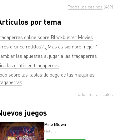
Todos los casinos
(469)
Artículos por tema
ragaperras online sobre Blockbuster Movies
Tres o cinco rodillos? ¿Más es siempre mejor?
ambiar las apuestas al jugar a las tragaperras
iradas gratis en tragaperras
odo sobre las tablas de pago de las máquinas
ragaperras
Todos los artículos
Nuevos juegos
Mine Blown
NetEnt