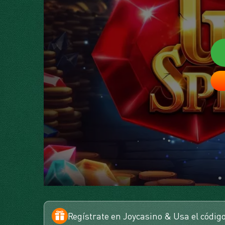
Regístrate en Joycasino & Usa el códi