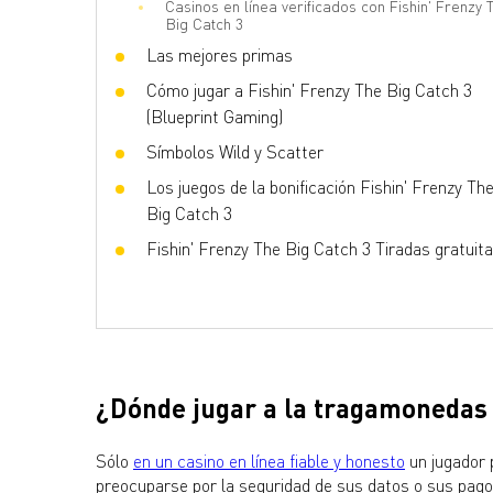
Casinos en línea verificados con Fishin' Frenzy The
Big Catch 3
Las mejores primas
Cómo jugar a Fishin' Frenzy The Big Catch 3
(Blueprint Gaming)
Símbolos Wild y Scatter
Los juegos de la bonificación Fishin' Frenzy The
Big Catch 3
Fishin' Frenzy The Big Catch 3 Tiradas gratuit
¿Dónde jugar a la tragamonedas 
Sólo
en un casino en línea fiable y honesto
un jugador 
preocuparse por la seguridad de sus datos o sus pagos