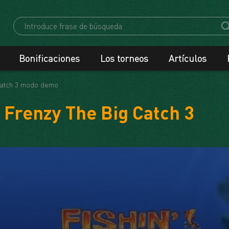
Bonificaciones
Los torneos
Artículos
 Catch 3 modo demo
' Frenzy The Big Catch 3