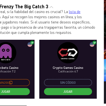
' Frenzy The Big Catch 3
al, si la fiabilidad del casino es crucial? La
lista de
 Aquí se recogen los mejores casinos en línea, y los
 jugadores reales. Si el usuario tiene deseos específicos,
pago o la presencia de una tragaperras favorita, un cómodo
titución que cumpla plenamente los requisitos.
cbets Casino
Crypto Games Casino
ificación 7.2
Calificación 6.7
WIN200
SIN CÓDIGO
JUGAR
JUGAR