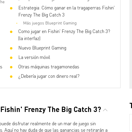
Estrategia: Cómo ganar en la tragaperras Fishin'
Frenzy The Big Catch 3
Más juegos Blueprint Gaming
Como jugar en Fishin' Frenzy The Big Catch 3?
(la interfaz)
Nuevo Blueprint Gaming
La versión móvil
as
Otras máquinas tragamonedas
¿Debería jugar con dinero real?
Fishin' Frenzy The Big Catch 3?
puede disfrutar realmente de un mar de juego sin
. Aquí no hay duda de que las ganancias se retirarán a