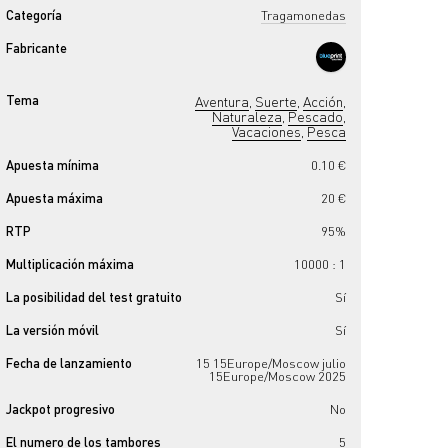
Categoría
Tragamonedas
Fabricante
Tema
Aventura
Suerte
Acción
,
,
,
Naturaleza
Pescado
,
,
Vacaciones
Pesca
,
Apuesta mínima
0.10 €
Apuesta máxima
20 €
RTP
95%
Multiplicación máxima
10000 : 1
La posibilidad del test gratuito
Sí
La versión móvil
Sí
Fecha de lanzamiento
15 15Europe/Moscow julio
15Europe/Moscow 2025
Jackpot progresivo
No
El numero de los tambores
5