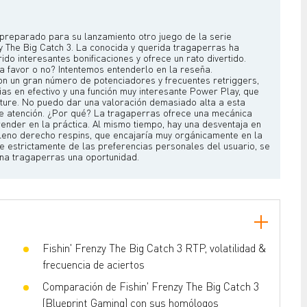
preparado para su lanzamiento otro juego de la serie
y The Big Catch 3. La conocida y querida tragaperras ha
ido interesantes bonificaciones y ofrece un rato divertido.
a favor o no? Intentemos entenderlo en la reseña.
con un gran número de potenciadores y frecuentes retriggers,
as en efectivo y una función muy interesante Power Play, que
eature. No puedo dar una valoración demasiado alta a esta
e atención. ¿Por qué? La tragaperras ofrece una mecánica
ender en la práctica. Al mismo tiempo, hay una desventaja en
leno derecho respins, que encajaría muy orgánicamente en la
 estrictamente de las preferencias personales del usuario, se
na tragaperras una oportunidad.
Fishin' Frenzy The Big Catch 3 RTP, volatilidad &
frecuencia de aciertos
Comparación de Fishin' Frenzy The Big Catch 3
(Blueprint Gaming) con sus homólogos