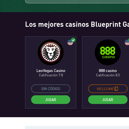
Los mejores casinos Blueprint 
LeoVegas Casino
888 casino
Calificación 7.8
Calificación 8.3
SIN CÓDIGO
WELCOME
JUGAR
JUGAR