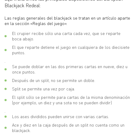
Blackjack Redeal:
Las reglas generales del blackjack se tratan en un artículo aparte
en la sección «Reglas del juego».
El crupier recibe sólo una carta cada vez, que se reparte
boca abajo.
El que reparte detiene el juego en cualquiera de los diecisiete
puntos.
.
Se puede doblar en las dos primeras cartas en nueve, diez u
once puntos.
Después de un split, no se permite un doble.
Split se permite una vez por caja.
El split sólo se permite para cartas de la misma denominación
(por ejemplo, un diez y una sota no se pueden dividir)
.
Los ases divididos pueden unirse con varias cartas.
Ace y diez en la caja después de un split no cuenta como un
blackjack.