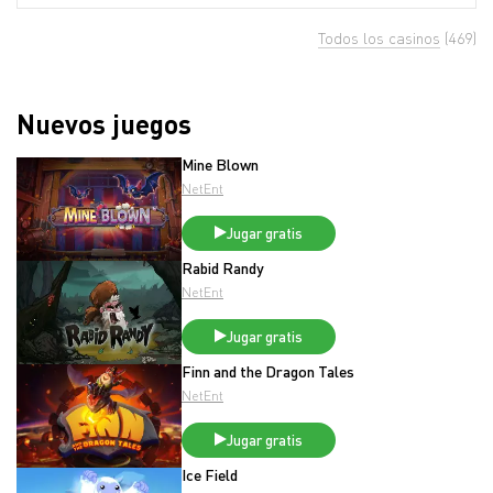
Todos los casinos
(469)
Nuevos juegos
Mine Blown
NetEnt
Jugar gratis
Rabid Randy
NetEnt
Jugar gratis
Finn and the Dragon Tales
NetEnt
Jugar gratis
Ice Field