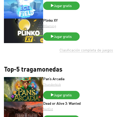
Jugar gratis
Plinko XY
BGaming
Jugar gratis
Clasificación completa de juegos
Top-5 tragamonedas
Pan’s Arcadia
Thunderkick
Jugar gratis
Dead or Alive 3: Wanted
NetEnt