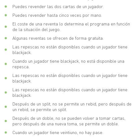
Puedes revender las dos cartas de un jugador.
Puedes revender hasta cinco veces por mano.
El coste de una reventa lo determina el programa en función
de la situación del juego.
Algunas reventas se ofrecen de forma gratuita.
Las repescas no están disponibles cuando un jugador tiene
blackjack.
Cuando un jugador tiene blackjack, no está disponible una
repesca.
Las repescas no están disponibles cuando un jugador tiene
blackjack.
Las repescas no están disponibles cuando un jugador tiene
blackjack.
Después de un split, no se permite un rebid, pero después de
un rebid, se permite un split.
Después de un doble, no se pueden volver a tomar cartas,
pero después de una nueva toma, se permite un doble.
Cuando un jugador tiene veintiuno, no hay pase.