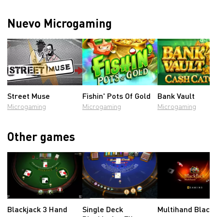
Nuevo Microgaming
Street Muse
Fishin' Pots Of Gold
Bank Vault
Microgaming
Microgaming
Microgaming
Other games
Blackjack 3 Hand
Single Deck
Multihand Blackj