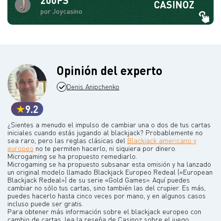
CASINOZ
por Joycasino
Opinión del experto
Denis Anipchenko
9.2
¿Sientes a menudo el impulso de cambiar una o dos de tus cartas
iniciales cuando estás jugando al blackjack? Probablemente no
sea raro, pero las reglas clásicas del
Blackjack americano y
europeo
no te permiten hacerlo, ni siquiera por dinero.
Microgaming se ha propuesto remediarlo.
Microgaming se ha propuesto subsanar esta omisión y ha lanzado
un original modelo llamado Blackjack Europeo Redeal («European
Blackjack Redeal») de su serie «Gold Games». Aquí puedes
cambiar no sólo tus cartas, sino también las del crupier. Es más,
puedes hacerlo hasta cinco veces por mano, y en algunos casos
incluso puede ser gratis.
Para obtener más información sobre el blackjack europeo con
cambio de cartas, lea la reseña de Casinoz sobre el juego.