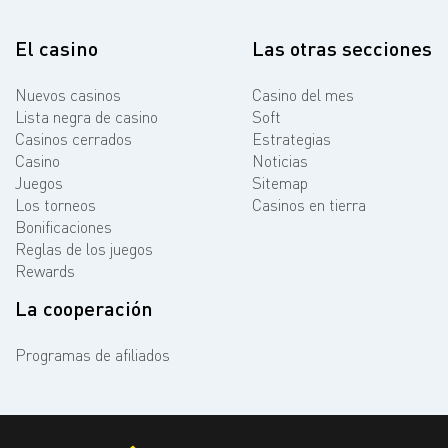
El casino
Las otras secciones
Nuevos casinos
Casino del mes
Lista negra de casino
Soft
Casinos cerrados
Estrategias
Casino
Noticias
Juegos
Sitemap
Los torneos
Casinos en tierra
Bonificaciones
Reglas de los juegos
Rewards
La cooperación
Programas de afiliados