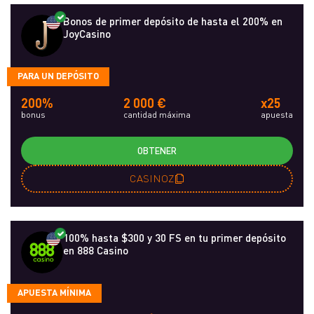
Bonos de primer depósito de hasta el 200% en
JoyCasino
PARA UN DEPÓSITO
200%
2 000 €
x25
bonus
cantidad máxima
apuesta
OBTENER
CASINOZ
100% hasta $300 y 30 FS en tu primer depósito
en 888 Casino
APUESTA MÍNIMA