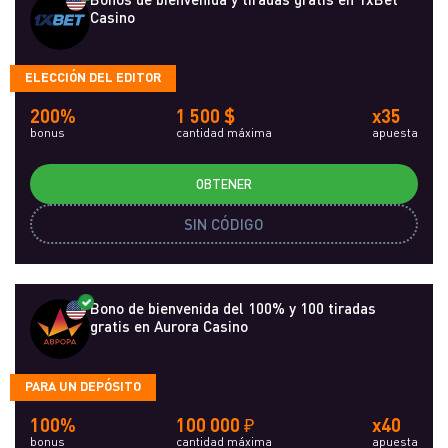
Casino
ELECCIÓN DEL EDITOR
200%
1 500 $
x35
bonus
cantidad máxima
apuesta
OBTENER
SIN CÓDIGO
Bono de bienvenida del 100% y 100 tiradas
gratis en Aurora Casino
PARA UN DEPÓSITO
100%
100 000 ₽
x40
bonus
cantidad máxima
apuesta