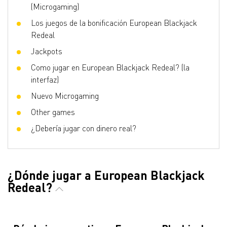
(Microgaming)
Los juegos de la bonificación European Blackjack
Redeal
Jackpots
Como jugar en European Blackjack Redeal? (la
interfaz)
Nuevo Microgaming
Other games
¿Debería jugar con dinero real?
¿Dónde jugar a European Blackjack
Redeal?