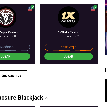
Vegas Casino
1xSlots Casino
ificación 7.8
Calificación 7.7
IN CÓDIGO
CASINOZ
JUGAR
JUGAR
 los casinos
posure Blackjack