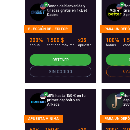
Bonos de bienvenida y
Bon
tiradas gratis en 1xBet
tir
Casino
Spi
ELECCIÓN DEL EDITOR
PARA UN DEPÓ
200%
1 500 $
x35
100%
1 
bonus
cantidad máxima
apuesta
bonus
can
OBTENER
SIN CÓDIGO
50% hasta 150 € en tu
Bon
primer depósito en
dep
Arkada
200
APUESTA MÍNIMA
PARA UN DEPÓ
50%
150 €
x30
200%
2 