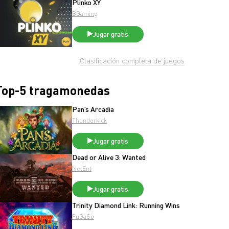
Plinko XY
BGaming
Jugar gratis
Clasificación completa de juegos
Top-5 tragamonedas
Pan’s Arcadia
Thunderkick
Jugar gratis
Dead or Alive 3: Wanted
NetEnt
Jugar gratis
Trinity Diamond Link: Running Wins
FuGaSo