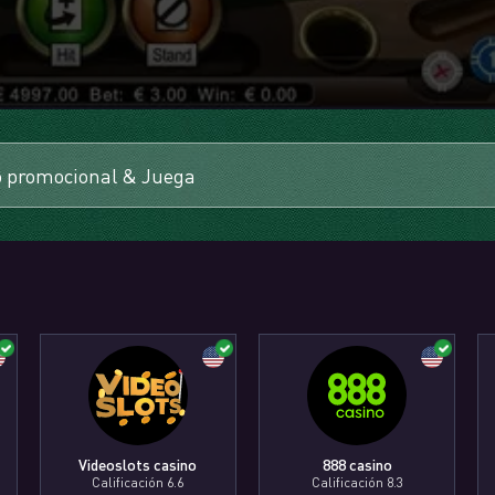
go promocional & Juega
Videoslots сasino
888 casino
Calificación 6.6
Calificación 8.3