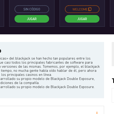
SIN CÓDIGO
WELCOME
JUGAR
JUGAR
o
sicas» del blackjack se han hecho tan populares entre los
que casi todos los principales fabricantes de software para
n versiones de las mismas. Tomemos, por ejemplo, el blackjack
tiempo, no mucha gente había oído hablar de él, pero ahora
los principales casinos en línea.
sarrollado su propio modelo de Blackjack Double Exposure,
diciones de la compañía.
sarrollado su propio modelo de Blackjack Double Exposure.