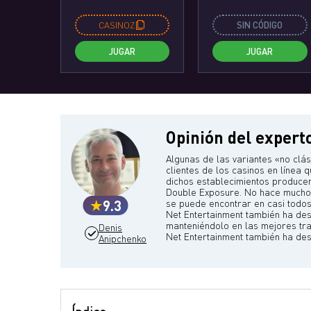
CASINOZ
SIN CÓDIGO
JUGAR
JUGAR
Opinión del expert
Algunas de las variantes «no clá
clientes de los casinos en línea 
dichos establecimientos produce
Double Exposure. No hace mucho 
9.3
se puede encontrar en casi todos 
Net Entertainment también ha de
manteniéndolo en las mejores tra
Denis
Net Entertainment también ha de
Anipchenko