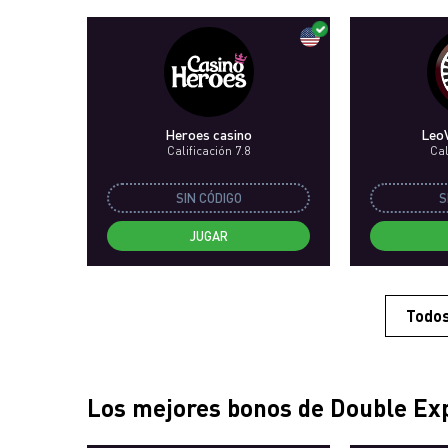
Heroes casino
Leo
Calificación 7.8
Cal
SIN CÓDIGO
S
JUGAR
Todos
Los mejores bonos de Double Ex