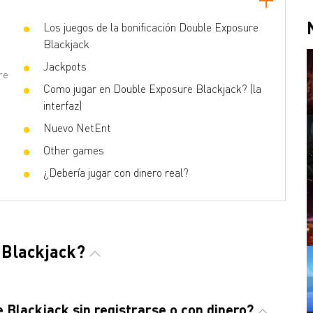
Los juegos de la bonificación Double Exposure
Blackjack
Jackpots
Como jugar en Double Exposure Blackjack? (la
interfaz)
Nuevo NetEnt
Other games
¿Debería jugar con dinero real?
 Blackjack?
 Blackjack sin registrarse o con dinero?