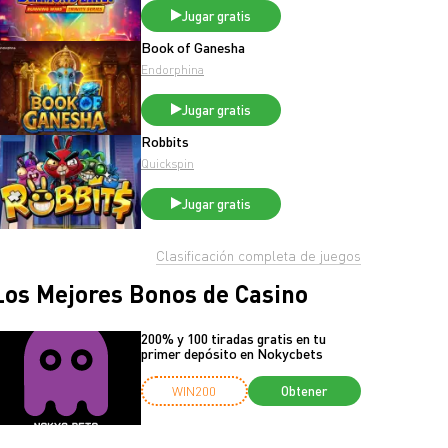
Jugar gratis
Book of Ganesha
Endorphina
Jugar gratis
Robbits
Quickspin
Jugar gratis
Clasificación completa de juegos
Los Mejores Bonos de Casino
200% y 100 tiradas gratis en tu
primer depósito en Nokycbets
WIN200
Obtener