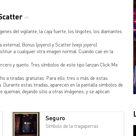
 Scatter
nes del vigilante, la caja fuerte, los lingotes, los diamantes
externa), Bonus (joyero) y Scatter (viejo joyero).
stituir a cualquier otra imagen normal. Cuando cae en la
tercero y quinto. Tres símbolos de este tipo lanzan Click Me
ho a tiradas gratuitas. Para ello, tres o más de estas
. Durante estas tiradas, aparecen en la pantalla símbolos de
 queman, dejando sitio a otras imágenes, y se aplican
Seguro
Símbolo de la tragaperras