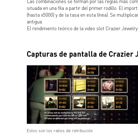
Las combinaciones se forman por las reglas más comun
situada en una fila a partir del primer rodillo. El imp
(hasta x5000) y de la tasa en esta línea). Se multiplic
antigua.
El rendimiento teórico de la video slot Crazier Jewelry 
Capturas de pantalla de Crazier
Estos son los ratios de retribución