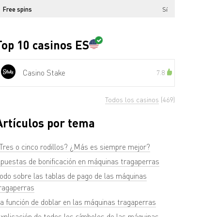
Free spins
Sí
Top 10 casinos ES
Casino Stake
7.8
Todos los casinos
(469)
Artículos por tema
Tres o cinco rodillos? ¿Más es siempre mejor?
puestas de bonificación en máquinas tragaperras
odo sobre las tablas de pago de las máquinas
ragaperras
a función de doblar en las máquinas tragaperras
xplicación de todos los símbolos de las máquinas