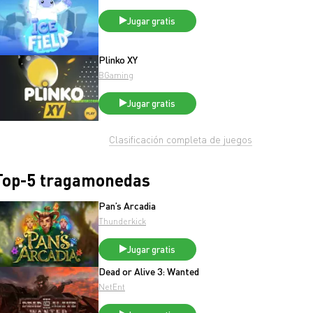
Jugar gratis
Plinko XY
BGaming
Jugar gratis
Clasificación completa de juegos
Top-5 tragamonedas
Pan’s Arcadia
Thunderkick
Jugar gratis
Dead or Alive 3: Wanted
NetEnt