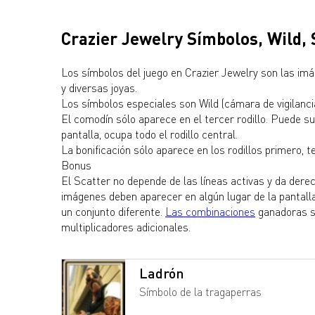
Crazier Jewelry Símbolos, Wild,
Los símbolos del juego en Crazier Jewelry son las imáge
y diversas joyas.
Los símbolos especiales son Wild (cámara de vigilancia 
El comodín sólo aparece en el tercer rodillo. Puede su
pantalla, ocupa todo el rodillo central.
La bonificación sólo aparece en los rodillos primero, 
Bonus
El Scatter no depende de las líneas activas y da derec
imágenes deben aparecer en algún lugar de la pantalla
un conjunto diferente.
Las combinaciones
ganadoras se
multiplicadores adicionales.
Ladrón
Símbolo de la tragaperras