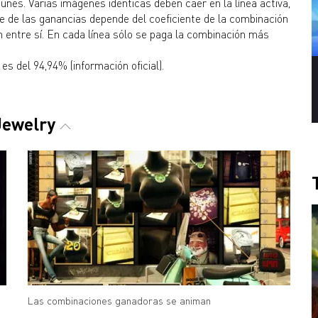
es. Varias imágenes idénticas deben caer en la línea activa,
orte de las ganancias depende del coeficiente de la combinación
an entre sí. En cada línea sólo se paga la combinación más
es del 94,94% (información oficial).
 Jewelry
Las combinaciones ganadoras se animan