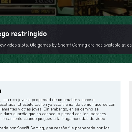
ego restringido
 video slots. Old games by Sheriff Gaming are not available at cas
o
a, una rica joyería propiedad de un amable y canoso
asaltada. El astuto ladrón ya está tramando cómo hacerse con
diamantes y otras joyas. Sin embargo, en su camino se
 un duro guardia que no conoce la piedad con los ladrones.
rentamiento cuando juegues a la tragamonedas de vídeo
zada por Sheriff Gaming, y su reseña fue preparada por los