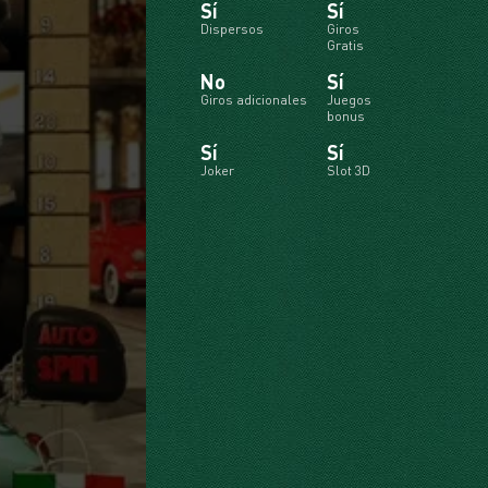
Sí
Sí
Dispersos
Giros
Gratis
No
Sí
Giros adicionales
Juegos
bonus
Sí
Sí
Joker
Slot 3D