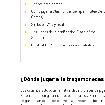
Las mejores primas
Cómo jugar a Clash of the Seraphim (Blue Guru
Games)
Símbolos Wild y Scatter
Los juegos de la bonificación Clash of the
Seraphim
Clash of the Seraphim Tiradas gratuitas
¿Dónde jugar a la tragamonedas
Los usuarios sólo obtienen el verdadero placer de jugar
Entonces tienen garantizados pagos justos. Entre otr
de ganar, dan bonos de bienvenida, ofrecen participar 