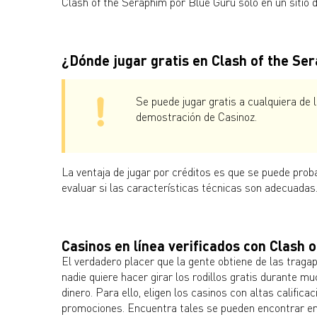
Clash of the Seraphim por Blue Guru sólo en un sitio d
¿Dónde jugar gratis en Clash of the Ser
Se puede jugar gratis a cualquiera de 
demostración de Casinoz.
La ventaja de jugar por créditos es que se puede pro
evaluar si las características técnicas son adecuadas.
Casinos en línea verificados con Clash
El verdadero placer que la gente obtiene de las tragap
nadie quiere hacer girar los rodillos gratis durante 
dinero. Para ello, eligen los casinos con altas calific
promociones. Encuentra tales se pueden encontrar e