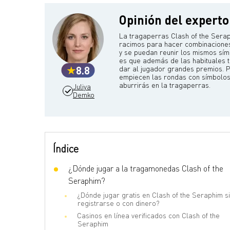
Opinión del experto
La tragaperras Clash of the Sera
racimos para hacer combinaciones. 
y se puedan reunir los mismos sí
es que además de las habituales t
8.8
dar al jugador grandes premios. P
empiecen las rondas con símbolos
aburrirás en la tragaperras.
Juliya
Demko
Índice
¿Dónde jugar a la tragamonedas Clash of the
Seraphim?
¿Dónde jugar gratis en Clash of the Seraphim sin
registrarse o con dinero?
Casinos en línea verificados con Clash of the
Seraphim