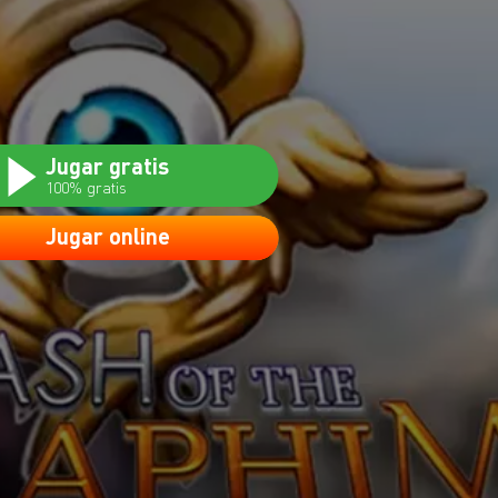
Jugar gratis
100% gratis
Jugar online