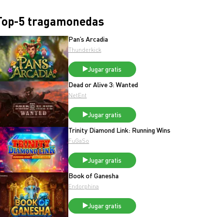
Top-5 tragamonedas
Pan’s Arcadia
Thunderkick
Jugar gratis
Dead or Alive 3: Wanted
NetEnt
Jugar gratis
Trinity Diamond Link: Running Wins
FuGaSo
Jugar gratis
Book of Ganesha
Endorphina
Jugar gratis