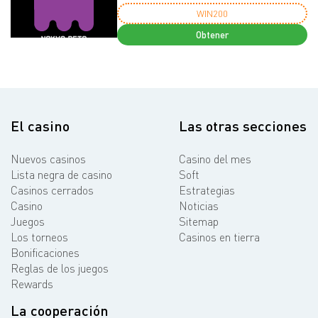
WIN200
Obtener
El casino
Las otras secciones
Nuevos casinos
Casino del mes
Lista negra de casino
Soft
Casinos cerrados
Estrategias
Casino
Noticias
Juegos
Sitemap
Los torneos
Casinos en tierra
Bonificaciones
Reglas de los juegos
Rewards
La cooperación