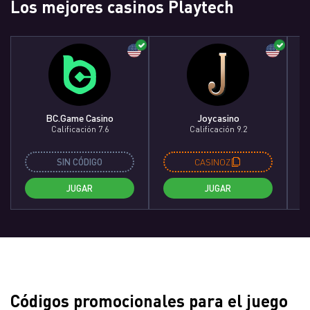
Los mejores casinos Playtech
BC.Game Casino
Joycasino
Calificación 7.6
Calificación 9.2
SIN CÓDIGO
CASINOZ
JUGAR
JUGAR
Códigos promocionales para el juego