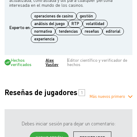
actualizada, contrastada y útil para cualquier persona
operaciones de casino
gestión
análisis del juego
RTP
volatilidad
Experto en:
normativa
tendencias
reseñas
editorial
experiencia
Hechos
Alex
Editor científico y verificador de
verificados
Vasilev
hechos
Reseñas de jugadores
1
Más nuevos primero
Debes iniciar sesión para dejar un comentario: