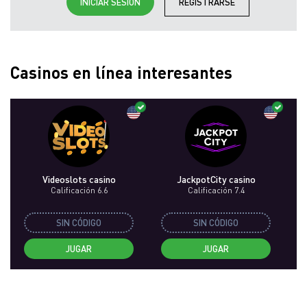
INICIAR SESIÓN
REGISTRARSE
Casinos en línea interesantes
Videoslots сasino
JackpotCity casino
Calificación 6.6
Calificación 7.4
SIN CÓDIGO
SIN CÓDIGO
JUGAR
JUGAR