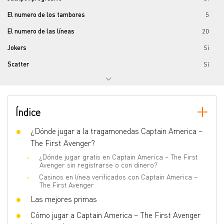
El numero de los tambores
5
El numero de las líneas
20
Jokers
Sí
Scatter
Sí
Los juegos de bonificación
Yes
Índice
¿Dónde jugar a la tragamonedas Captain America –
The First Avenger?
¿Dónde jugar gratis en Captain America – The First
Avenger sin registrarse o con dinero?
Casinos en línea verificados con Captain America –
The First Avenger
Las mejores primas
Cómo jugar a Captain America – The First Avenger