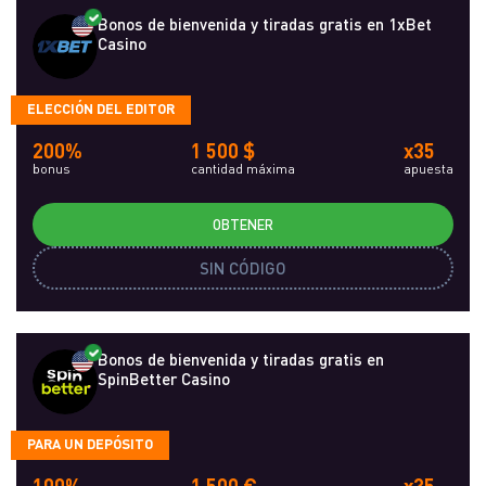
Bonos de bienvenida y tiradas gratis en 1xBet
Casino
ELECCIÓN DEL EDITOR
200%
1 500 $
x35
bonus
cantidad máxima
apuesta
OBTENER
SIN CÓDIGO
Bonos de bienvenida y tiradas gratis en
SpinBetter Casino
PARA UN DEPÓSITO
100%
1 500 €
x35