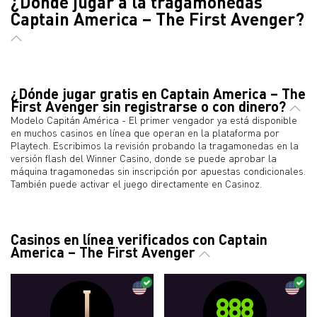
¿Dónde jugar a la tragamonedas
Captain America – The First Avenger?
¿Dónde jugar gratis en Captain America – The
First Avenger sin registrarse o con dinero?
Modelo Capitán América - El primer vengador ya está disponible
en muchos casinos en línea que operan en la plataforma por
Playtech. Escribimos la revisión probando la tragamonedas en la
versión flash del Winner Casino, donde se puede aprobar la
máquina tragamonedas sin inscripción por apuestas condicionales.
También puede activar el juego directamente en Casinoz.
Casinos en línea verificados con Captain
America – The First Avenger