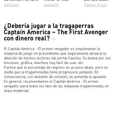
Quickspin
AvatarUX
Gaming Corps
¿Debería jugar a la tragaperras
Captain America – The First Avenger
con dinero real?
El Capitán América - El primer vengador es simplemente la
máquina de juego sin precedentes que seguramente atraerá la
atención de muchos lectores del portal Casinoz. Es buena por sus
funciones, gráfica, interface muy fácil de usar, etc.
Parece que el porcentaje de regreso es un poco abajo, pero no
olvide que la tragamonedas tiene progresivos jackpots. En
consecuencia, con aumento de volumen, se aumenta la apuesta.
En general, recomendamos el Capitán América - El primer
vengador para todos los fans de las máquinas tragamonedas en
línea modernas.