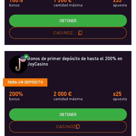
bonus
cantidad máxima
apuesta
OBTENER
CASINOZRU
Bonos de primer depósito de hasta el 200% en
JoyCasino
PARA UN DEPÓSITO
200%
2 000 €
x25
bonus
cantidad máxima
apuesta
OBTENER
CASINOZ