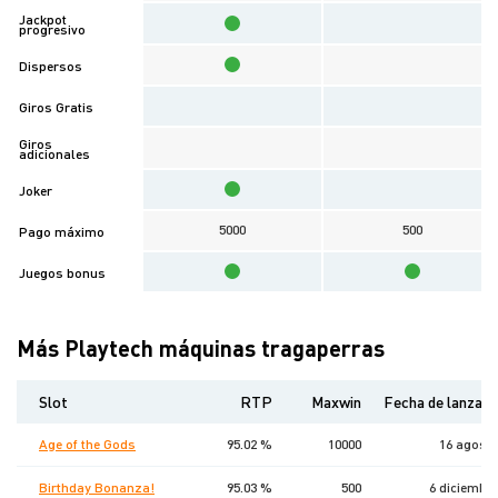
Jackpot
progresivo
Dispersos
Giros Gratis
Giros
adicionales
Joker
5000
500
Pago máximo
Juegos bonus
Más Playtech máquinas tragaperras
Slot
RTP
Maxwin
Fecha de lanzam
Age of the Gods
95.02 %
10000
16 agosto
Birthday Bonanza!
95.03 %
500
6 diciembre