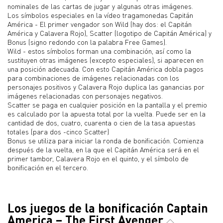
nominales de las cartas de jugar y algunas otras imágenes.
Los símbolos especiales en la vídeo tragamonedas Capitán
América - El primer vengador son Wild (hay dos: el Capitán
América y Calavera Rojo), Scatter (logotipo de Capitán América) y
Bonus (signo redondo con la palabra Free Games).
Wild - estos símbolos forman una combinación, así como la
sustituyen otras imágenes (excepto especiales), si aparecen en
una posición adecuada. Con esto Capitán América dobla pagos
para combinaciones de imágenes relacionadas con los
personajes positivos y Calavera Rojo duplica las ganancias por
imágenes relacionadas con personajes negativos.
Scatter se paga en cualquier posición en la pantalla y el premio
es calculado por la apuesta total por la vuelta. Puede ser en la
cantidad de dos, cuatro, cuarenta o cien de la tasa apuestas
totales (para dos -cinco Scatter)
Bonus se utiliza para iniciar la ronda de bonificación. Comienza
después de la vuelta, en la que el Capitán América será en el
primer tambor, Calavera Rojo en el quinto, y el símbolo de
bonificación en el tercero.
Los juegos de la bonificación Captain
America – The First Avenger