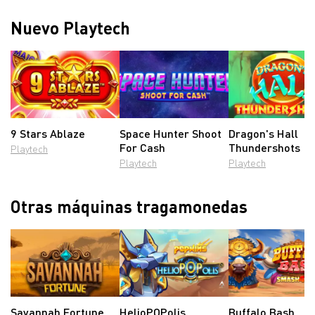
Nuevo Playtech
9 Stars Ablaze
Space Hunter Shoot
Dragon's Hall
For Cash
Thundershots
Playtech
Playtech
Playtech
Otras máquinas tragamonedas
Savannah Fortune
HelioPOPolis
Buffalo Bash