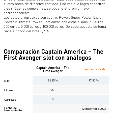
cuatro botes de diferente cantidad. Una vez que logra encontrar
tres imágenes semejantes, se obtiene el premio mayor
correspondiente.
Los botes progresivos son cuatro: Power, Super Power, Extra
Power y Ultimate Power. Comienzan con estas sumas: 50 euros,
500 euros, 5.000 euros y 100.000 euros. De cada apuesta se toma
para el fondo del bote 0,99%.
Comparación Captain America – The
First Avenger slot con análogos
Captain America – The
Caishen Smash
First Avenger
94.25 %
97.80 %
RTP
20
Líneas
5
Carretes
Fecha de
12 diciembre 2023
lanzamiento