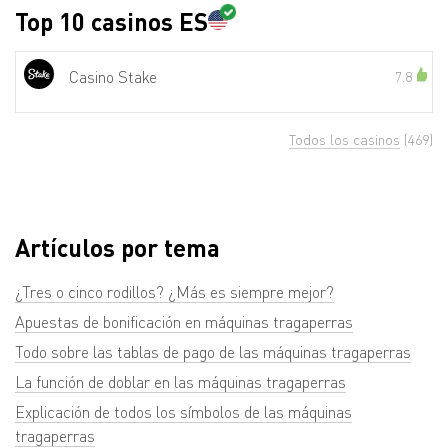
Top 10 casinos ES
Casino Stake
7.8
Todos los casinos
(469)
Artículos por tema
¿Tres o cinco rodillos? ¿Más es siempre mejor?
Apuestas de bonificación en máquinas tragaperras
Todo sobre las tablas de pago de las máquinas tragaperras
La función de doblar en las máquinas tragaperras
Explicación de todos los símbolos de las máquinas
tragaperras