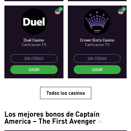
Duel Casino
Crown Slots Casino
Calificación 7.5
Calificación 7.3
SIN CÓDIGO
SIN CÓDIGO
JUGAR
JUGAR
Todos los casinos
Los mejores bonos de Captain
America – The First Avenger