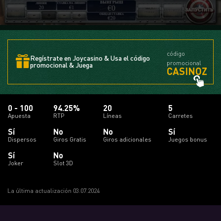
código
Regístrate en Joycasino & Usa el código
promocional
promocional & Juega
CASINOZ
0 - 100
94.25%
20
5
Apuesta
RTP
Líneas
Carretes
Sí
No
No
Sí
Dispersos
Giros Gratis
Giros adicionales
Juegos bonus
Sí
No
Joker
Slot 3D
La última actualización 03.07.2024