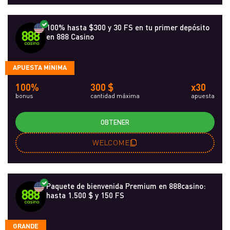
100% hasta $300 y 30 FS en tu primer depósito
en 888 Casino
APUESTA MÍNIMA
100%
300 $
x30
bonus
cantidad máxima
apuesta
OBTENER
WELCOME
Paquete de bienvenida Premium en 888casino:
hasta 1.500 $ y 150 FS
GRANDE