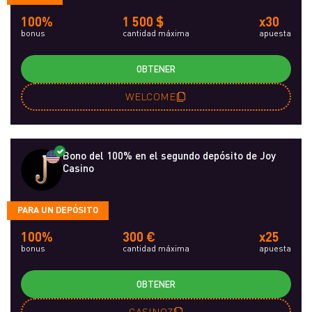
100%
1 500 $
x30
bonus
cantidad máxima
apuesta
OBTENER
WELCOME
Bono del 100% en el segundo depósito de Joy
Casino
PARA UN DEPÓSITO
100%
300 €
x25
bonus
cantidad máxima
apuesta
OBTENER
CASINOZ