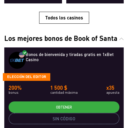
Todos los casinos
Los mejores bonos de Book of Santa
Bonos de bienvenida y tiradas gratis en 1xBet
Casino
ELECCIÓN DEL EDITOR
200%
1 500 $
x35
bonus
cantidad máxima
apuesta
OBTENER
SIN CÓDIGO