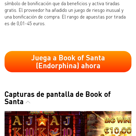
símbolo de bonificación que da beneficios y activa tiradas
gratis. El proveedor ha añadido un juego de riesgo inusual y
una bonificación de compra. El rango de apuestas por tirada
es de 0,01-45 euros.
Juega a Book of Santa
(Endorphina) ahora
Capturas de pantalla de Book of
Santa