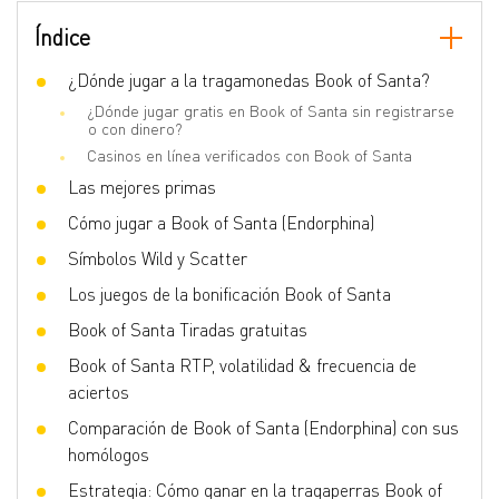
El numero de las líneas
10
Índice
Jokers
No
Scatter
¿Dónde jugar a la tragamonedas Book of Santa?
Sí
¿Dónde jugar gratis en Book of Santa sin registrarse
Los juegos de bonificación
Free Spins, Bonus Game, PopWins,
o con dinero?
Gamble
Casinos en línea verificados con Book of Santa
La volatilidad
Middle
Las mejores primas
Slot 3D
Sí
Cómo jugar a Book of Santa (Endorphina)
Respins
No
Símbolos Wild y Scatter
Free spins
Sí
Los juegos de la bonificación Book of Santa
Book of Santa Tiradas gratuitas
Book of Santa RTP, volatilidad & frecuencia de
aciertos
Comparación de Book of Santa (Endorphina) con sus
homólogos
Estrategia: Cómo ganar en la tragaperras Book of