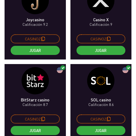
Joycasino
Casino X
Calificación 9.2
Calificación 9
CASINOZ
CASINOZ
JUGAR
JUGAR
BitStarz casino
SOL casino
Calificación 8.7
Calificación 8.6
CASINOZ
CASINOZ
JUGAR
JUGAR