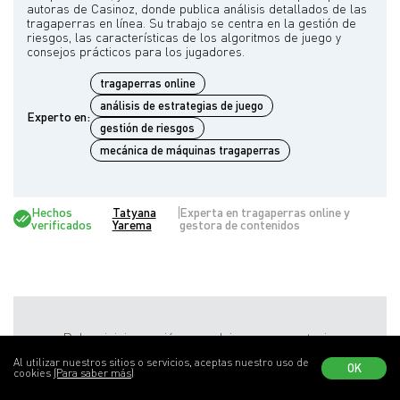
autoras de Casinoz, donde publica análisis detallados de las
tragaperras en línea. Su trabajo se centra en la gestión de
riesgos, las características de los algoritmos de juego y
tragaperras online
análisis de estrategias de juego
Experto en:
gestión de riesgos
mecánica de máquinas tragaperras
Hechos
Tatyana
Experta en tragaperras online y
verificados
Yarema
gestora de contenidos
Debes iniciar sesión para dejar un comentario:
Al utilizar nuestros sitios o servicios, aceptas nuestro uso de
OK
cookies
(Para saber más)
INICIAR SESIÓN
REGISTRARSE