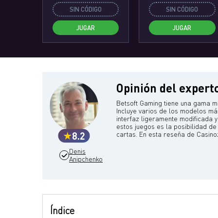
SIN CÓDIGO
SIN CÓDIGO
JUGAR
JUGAR
Opinión del expert
Betsoft Gaming tiene una gama mu
Incluye varios de los modelos má
interfaz ligeramente modificada y
estos juegos es la posibilidad d
8.2
cartas. En esta reseña de Casino
Denis
Anipchenko
Índice