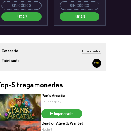
SIN CÓDIGO
SIN CÓDIGO
JUGAR
JUGAR
Categoría
Póker video
Fabricante
Top-5 tragamonedas
Pan’s Arcadia
Thunderkick
Jugar gratis
Dead or Alive 3: Wanted
NetEnt