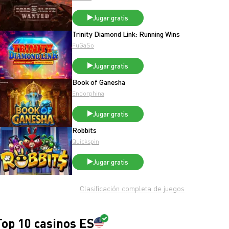
Jugar gratis
Trinity Diamond Link: Running Wins
FuGaSo
Jugar gratis
Book of Ganesha
Endorphina
Jugar gratis
Robbits
Quickspin
Jugar gratis
Clasificación completa de juegos
Top 10 casinos ES