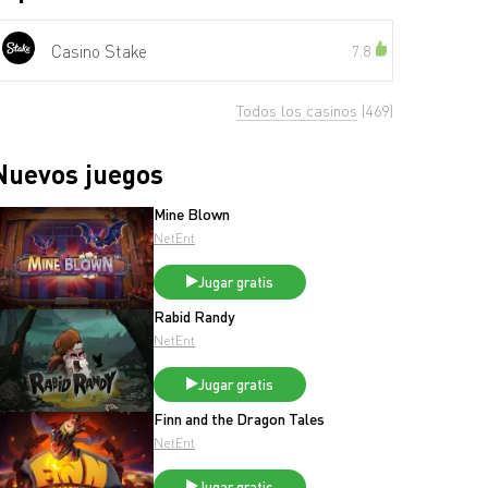
Casino Stake
7.8
Todos los casinos
(469)
Nuevos juegos
Mine Blown
NetEnt
Jugar gratis
Rabid Randy
NetEnt
Jugar gratis
Finn and the Dragon Tales
NetEnt
Jugar gratis