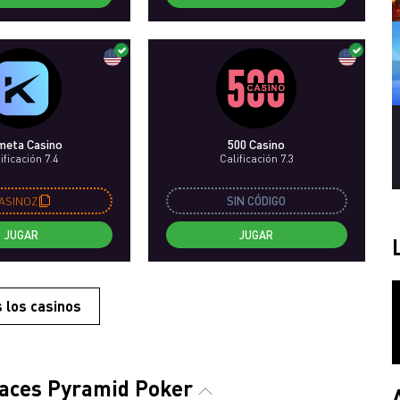
eta Casino
500 Casino
ificación 7.4
Calificación 7.3
ASINOZ
SIN CÓDIGO
JUGAR
JUGAR
 los casinos
Faces Pyramid Poker