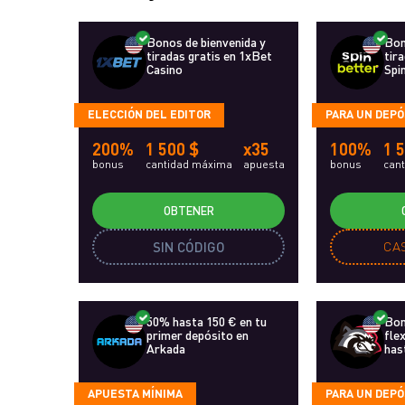
Bonos de bienvenida y
Bon
tiradas gratis en 1xBet
tir
Casino
Spi
ELECCIÓN DEL EDITOR
PARA UN DEPÓ
200%
1 500 $
x35
100%
1 
bonus
cantidad máxima
apuesta
bonus
can
OBTENER
SIN CÓDIGO
50% hasta 150 € en tu
Bon
primer depósito en
fle
Arkada
has
APUESTA MÍNIMA
PARA UN DEPÓ