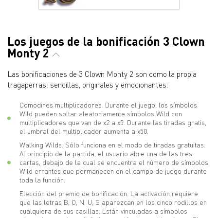
Los juegos de la bonificación 3 Clown
Monty 2
Las bonificaciones de 3 Clown Monty 2 son como la propia
tragaperras: sencillas, originales y emocionantes:
Comodines multiplicadores. Durante el juego, los símbolos
Wild pueden soltar aleatoriamente símbolos Wild con
multiplicadores que van de x2 a x5. Durante las tiradas gratis,
el umbral del multiplicador aumenta a x50.
Walking Wilds. Sólo funciona en el modo de tiradas gratuitas.
Al principio de la partida, el usuario abre una de las tres
cartas, debajo de la cual se encuentra el número de símbolos
Wild errantes que permanecen en el campo de juego durante
toda la función.
Elección del premio de bonificación. La activación requiere
que las letras B, O, N, U, S aparezcan en los cinco rodillos en
cualquiera de sus casillas. Están vinculadas a símbolos