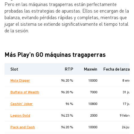
Pero en las máquinas tragaperras están perfectamente
probadas las estrategias de apuestas. Ellos se encargan de la
balanza, evitando pérdidas rápidas y completas, mientras que
jugar el sistema se extiende significativamente el tiempo total
de la sesión.
Más Play’n GO máquinas tragaperras
Slot
RTP
Maxwin
Fecha de lanzam
Mole Digger
96.20 %
10000
8 ener
Buffalo of Wealth
96.20 %
7000
31 juli
Cashin' Joker
96 %
10800
17 juli
Legion Gold
94.23 %
2000
9 febrer
Pack and Cash
94.20 %
10000
24 juni