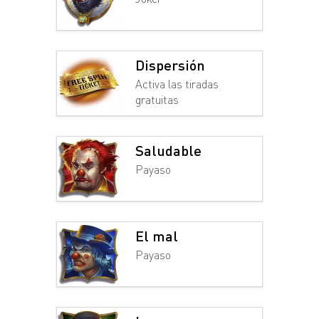
Dispersión
Activa las tiradas
gratuitas
Saludable
Payaso
El mal
Payaso