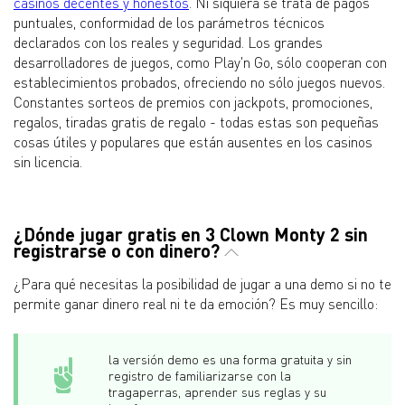
casinos decentes y honestos
. Ni siquiera se trata de pagos
puntuales, conformidad de los parámetros técnicos
declarados con los reales y seguridad. Los grandes
desarrolladores de juegos, como Play'n Go, sólo cooperan con
establecimientos probados, ofreciendo no sólo juegos nuevos.
Constantes sorteos de premios con jackpots, promociones,
regalos, tiradas gratis de regalo - todas estas son pequeñas
cosas útiles y populares que están ausentes en los casinos
sin licencia.
¿Dónde jugar gratis en 3 Clown Monty 2 sin
registrarse o con dinero?
¿Para qué necesitas la posibilidad de jugar a una demo si no te
permite ganar dinero real ni te da emoción? Es muy sencillo:
la versión demo es una forma gratuita y sin
registro de familiarizarse con la
tragaperras, aprender sus reglas y su