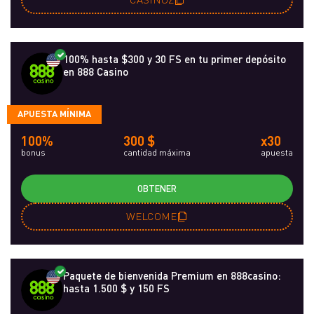
100% hasta $300 y 30 FS en tu primer depósito
en 888 Casino
APUESTA MÍNIMA
100%
300 $
x30
bonus
cantidad máxima
apuesta
OBTENER
WELCOME
Paquete de bienvenida Premium en 888casino:
hasta 1.500 $ y 150 FS