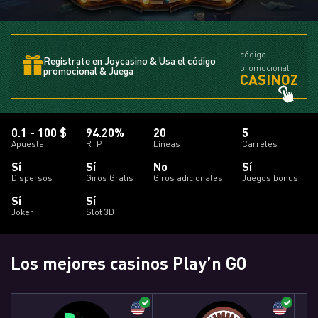
código
Regístrate en Joycasino & Usa el código
promocional
promocional & Juega
CASINOZ
0.1 - 100 $
94.20%
20
5
Apuesta
RTP
Líneas
Carretes
Sí
Sí
No
Sí
Dispersos
Giros Gratis
Giros adicionales
Juegos bonus
Sí
Sí
Joker
Slot 3D
Los mejores casinos Play’n GO