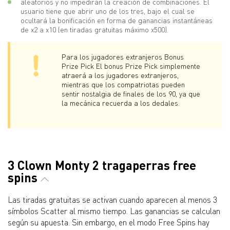
aleatorios y no impedirán la creación de combinaciones. El
usuario tiene que abrir uno de los tres, bajo el cual se
ocultará la bonificación en forma de ganancias instantáneas
de x2 a x10 (en tiradas gratuitas máximo x500).
Para los jugadores extranjeros Bonus
Prize Pick El bonus Prize Pick simplemente
atraerá a los jugadores extranjeros,
mientras que los compatriotas pueden
sentir nostalgia de finales de los 90, ya que
la mecánica recuerda a los dedales.
3 Clown Monty 2 tragaperras free
spins
Las tiradas gratuitas se activan cuando aparecen al menos 3
símbolos Scatter al mismo tiempo. Las ganancias se calculan
según su apuesta. Sin embargo, en el modo Free Spins hay