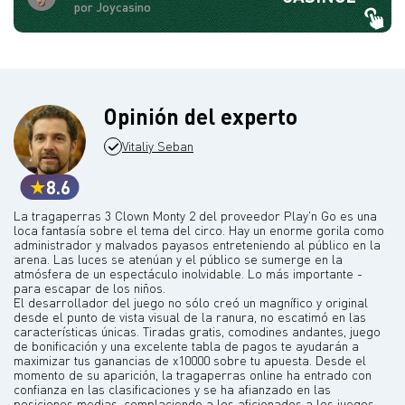
por Joycasino
Opinión del experto
Vitaliy Seban
8.6
La tragaperras 3 Clown Monty 2 del proveedor Play'n Go es una
loca fantasía sobre el tema del circo. Hay un enorme gorila como
administrador y malvados payasos entreteniendo al público en la
arena. Las luces se atenúan y el público se sumerge en la
atmósfera de un espectáculo inolvidable. Lo más importante -
para escapar de los niños.
El desarrollador del juego no sólo creó un magnífico y original
desde el punto de vista visual de la ranura, no escatimó en las
características únicas. Tiradas gratis, comodines andantes, juego
de bonificación y una excelente tabla de pagos te ayudarán a
maximizar tus ganancias de x10000 sobre tu apuesta. Desde el
momento de su aparición, la tragaperras online ha entrado con
confianza en las clasificaciones y se ha afianzado en las
posiciones medias, complaciendo a los aficionados a los juegos