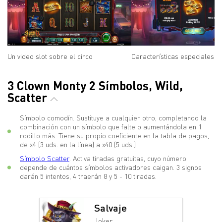
Un video slot sobre el circo
Características especiales
3 Clown Monty 2 Símbolos, Wild,
Scatter
Símbolo comodín. Sustituye a cualquier otro, completando la
combinación con un símbolo que falte o aumentándola en 1
rodillo más. Tiene su propio coeficiente en la tabla de pagos,
de x4 (3 uds. en la línea) a x40 (5 uds.)
Símbolo Scatter
. Activa tiradas gratuitas, cuyo número
depende de cuántos símbolos activadores caigan. 3 signos
darán 5 intentos, 4 traerán 8 y 5 - 10 tiradas.
Salvaje
Joker