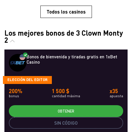
Todos los casinos
Los mejores bonos de 3 Clown Monty
2
Bonos de bienvenida y tiradas gratis en 1xBet
Casino
ELECCIÓN DEL EDITOR
200%
1 500 $
x35
bonus
cantidad máxima
apuesta
OBTENER
SIN CÓDIGO