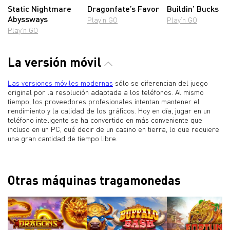
Static Nightmare
Dragonfate’s Favor
Buildin’ Bucks
Abyssways
Play’n GO
Play’n GO
Play’n GO
La versión móvil
Las versiones móviles modernas
sólo se diferencian del juego
original por la resolución adaptada a los teléfonos. Al mismo
tiempo, los proveedores profesionales intentan mantener el
rendimiento y la calidad de los gráficos. Hoy en día, jugar en un
teléfono inteligente se ha convertido en más conveniente que
incluso en un PC, qué decir de un casino en tierra, lo que requiere
una gran cantidad de tiempo libre.
Otras máquinas tragamonedas