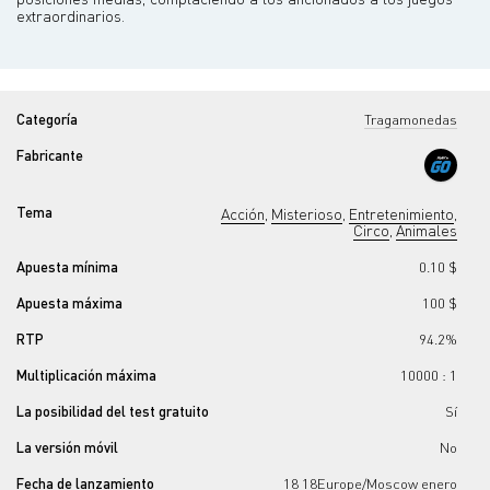
extraordinarios.
Categoría
Tragamonedas
Fabricante
Tema
Acción
Misterioso
Entretenimiento
,
,
,
Circo
Animales
,
Apuesta mínima
0.10 $
Apuesta máxima
100 $
RTP
94.2%
Multiplicación máxima
10000 : 1
La posibilidad del test gratuito
Sí
La versión móvil
No
Fecha de lanzamiento
18 18Europe/Moscow enero