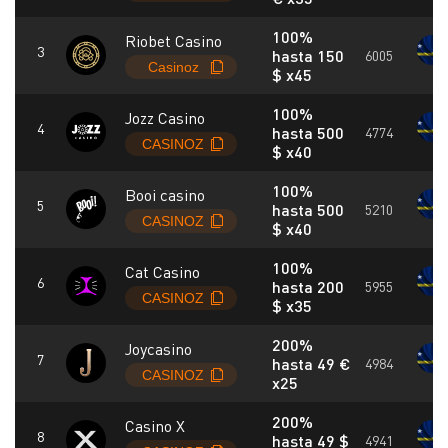
100%
Riobet Casino
hasta 150
6005
$ x45
100%
Jozz Casino
hasta 500
4774
$ x40
100%
Booi casino
hasta 500
5210
$ x40
100%
Cat Casino
hasta 200
5955
$ x35
200%
Joycasino
hasta 49 €
4984
x25
200%
Casino X
hasta 49 $
4941