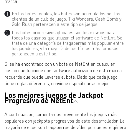
marca:
En los botes locales, los botes son acumulados por los
clientes de un club de juego. Tiki Wonders, Cash Bomb y
Gold Rush pertenecen a este tipo de juegos.
Los botes progresivos globales son los mismos para
todos los casinos que utilizan el software de NetEnt. Se
trata de una categoría de tragaperras más popular entre
los jugadores, y la mayoría de los títulos más famosos
pertenecen a este tipo.
Si se ha encontrado con un bote de NetEnt en cualquier
casino que funcione con software autorizado de esta marca,
recuerde que puede llevarse el bote. Dado que cada juego
tiene reglas diferentes, conviene especificarlas mejor.
Los mejores juegos de Jackpot
Progresivo de NetEnt
A continuación, comentamos brevemente los juegos más
populares con jackpots progresivos de este desarrollador. La
mayoría de ellos son tragaperras de vídeo porque este género