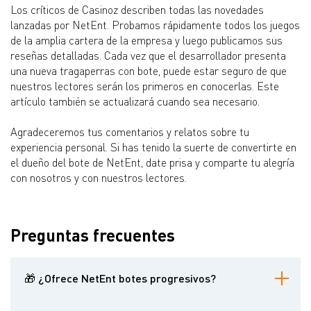
Los críticos de Casinoz describen todas las novedades
lanzadas por NetEnt. Probamos rápidamente todos los juegos
de la amplia cartera de la empresa y luego publicamos sus
reseñas detalladas. Cada vez que el desarrollador presenta
una nueva tragaperras con bote, puede estar seguro de que
nuestros lectores serán los primeros en conocerlas. Este
artículo también se actualizará cuando sea necesario.
Agradeceremos tus comentarios y relatos sobre tu
experiencia personal. Si has tenido la suerte de convertirte en
el dueño del bote de NetEnt, date prisa y comparte tu alegría
con nosotros y con nuestros lectores.
Preguntas frecuentes
🎁 ¿Ofrece NetEnt botes progresivos?
La cartera de la empresa incluye numerosos juegos progresivos,