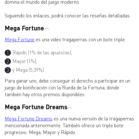
domina el mundo del juego moderno.
Siguiendo los enlaces, podrá conocer las reseñas detalladas.
Mega Fortune
Mega Fortune
es una video tragaperras con un bote triple:
Rápido (1% de las apuestas),
Mayor (1%),
y Mega (5,39%).
Para ganar uno, debe conseguir el derecho a participar en un
juego de bonificación con la Rueda de la Fortuna, donde
también hay otros premios disponibles.
Mega Fortune Dreams
Mega Fortune Dreams
es una nueva versión de la tragaperras
mencionada anteriormente. También ofrece un triple bote
progresivo: Mega, Mayor y Rápido.