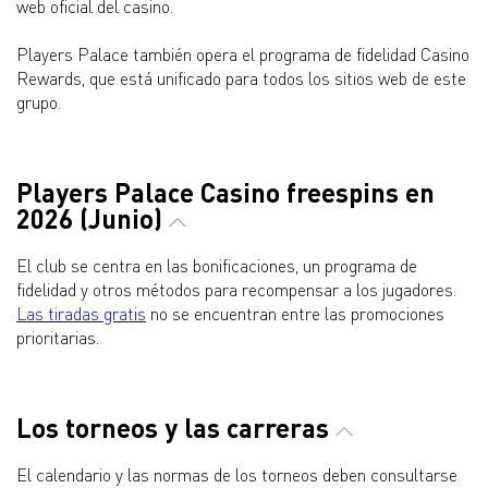
web oficial del casino.
Players Palace también opera el programa de fidelidad Casino
Rewards, que está unificado para todos los sitios web de este
grupo.
Players Palace Casino freespins en
2026 (Junio)
El club se centra en las bonificaciones, un programa de
fidelidad y otros métodos para recompensar a los jugadores.
Las tiradas gratis
no se encuentran entre las promociones
prioritarias.
Los torneos y las carreras
El calendario y las normas de los torneos deben consultarse