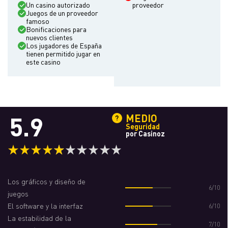
Un casino autorizado
proveedor
Opciones de pago
Juegos de un proveedor
famoso
Bonificaciones para
Las monedas soportadas
USD, EUR
nuevos clientes
Los jugadores de España
Los métodos del depósito
tienen permitido jugar en
este casino
Los métodos de retiro
La suma mínima de depósito
20 $
La suma mínima de retiro
50 $
5.9
MEDIO
Seguridad
La apuesta mínima
0.1 $
por Casinoz
La verificación al retiro
Sí
El juego responsable
Deposit limit
Está permitido la autoexclusión
Sí
Los gráficos y diseño de
6/10
juegos
La autoexclusión vitalicia
Sí
El software y la interfaz
6/10
La estabilidad de la
7/10