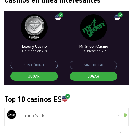
Luxury Casino
Mr Green Casino
Calificación 6.8
Calificación 7.7
SIN CÓDIGO
SIN CÓDIGO
JUGAR
JUGAR
Top 10 casinos ES
Casino Stake
7.8