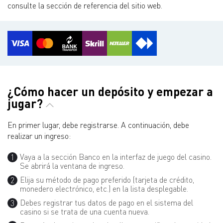
consulte la sección de referencia del sitio web.
¿Cómo hacer un depósito y empezar a
jugar?
En primer lugar, debe registrarse. A continuación, debe
realizar un ingreso:
Vaya a la sección Banco en la interfaz de juego del casino.
Se abrirá la ventana de ingreso.
Elija su método de pago preferido (tarjeta de crédito,
monedero electrónico, etc.) en la lista desplegable.
Debes registrar tus datos de pago en el sistema del
casino si se trata de una cuenta nueva.