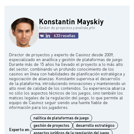
Konstantin Mayskiy
Gestor de proyectos y analista jefe
633 reseñas
Director de proyectos y experto de Casinoz desde 2009,
especializado en analítica y gestión de plataformas de juego.
Durante más de 15 años ha llevado el proyecto a lo más alto
del sector, combinando un profundo conocimiento de los
casinos en línea con habilidades de planificación estratégica y
negociación de alianzas. Konstantin supervisa el desarrollo
de la plataforma, introduciendo innovaciones y manteniendo un
alto nivel de calidad de los contenidos. Su experiencia abarca
no sólo los aspectos técnicos de los juegos, sino también los
matices legales de la regulación del juego, lo que permite al
equipo de Casinoz seguir siendo una fuente fiable de
nalítica de plataformas de juego
gestión de proyectos
desarrollo estratégico
Experto en:
aspectos jurídicos de la regulación del juego