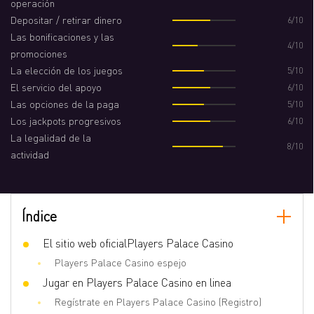
Datos de contacto
operación
Depositar / retirar dinero
6/10
Chat vivo
Sí
Las bonificaciones y las
4/10
promociones
La elección de los juegos
5/10
Crédito de apuesta de juegos
El servicio del apoyo
6/10
Las opciones de la paga
5/10
Tragamonedas (pueden haber excepciones)
100%
Los jackpots progresivos
6/10
La legalidad de la
8/10
actividad
Índice
El sitio web oficialPlayers Palace Casino
Players Palace Casino espejo
Jugar en Players Palace Casino en linea
Regístrate en Players Palace Casino (Registro)