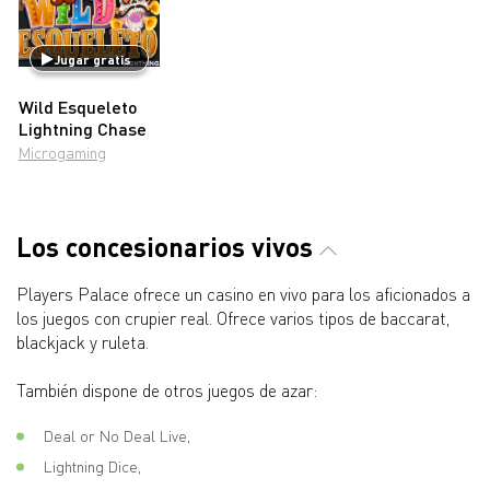
Jugar gratis
Wild Esqueleto
Lightning Chase
Microgaming
Los concesionarios vivos
Players Palace ofrece un casino en vivo para los aficionados a
los juegos con crupier real. Ofrece varios tipos de baccarat,
blackjack y ruleta.
También dispone de otros juegos de azar:
Deal or No Deal Live,
Lightning Dice,