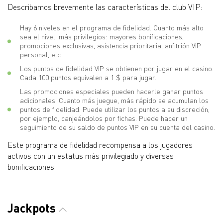
Describamos brevemente las características del club VIP:
Hay 6 niveles en el programa de fidelidad. Cuanto más alto
sea el nivel, más privilegios: mayores bonificaciones,
promociones exclusivas, asistencia prioritaria, anfitrión VIP
personal, etc.
Los puntos de fidelidad VIP se obtienen por jugar en el casino.
Cada 100 puntos equivalen a 1 $ para jugar.
Las promociones especiales pueden hacerle ganar puntos
adicionales. Cuanto más juegue, más rápido se acumulan los
puntos de fidelidad. Puede utilizar los puntos a su discreción,
por ejemplo, canjeándolos por fichas. Puede hacer un
seguimiento de su saldo de puntos VIP en su cuenta del casino.
Este programa de fidelidad recompensa a los jugadores
activos con un estatus más privilegiado y diversas
bonificaciones.
Jackpots