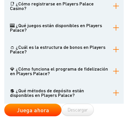
otros, no pueden registrarse ni realizar depósitos en Players
📑 ¿Cómo registrarse en Players Palace
Palace. Los menores de edad tampoco están permitidos.
Casino?
Asegúrese de que su país no está en la lista de territorios
excluidos antes de registrarse.
Vaya al sitio web oficial del casino. En la página principal, busque
el botón de registro y vaya a una pestaña aparte con un formulario
🎰 ¿Qué juegos están disponibles en Players
de registro. Rellene todos los campos del formulario con
Palace?
información precisa. Confirme los datos proporcionados y acceda
a su perfil. Una vez completado el registro, podrá realizar
Players Palace ofrece juegos de Microgaming y sus socios, como
depósitos, recibir bonificaciones y empezar a jugar por dinero.
tragaperras, vídeo póquer, blackjack, ruleta y mucho más.
👛 ¿Cuál es la estructura de bonos en Players
Palace?
Para los nuevos jugadores, hay un atractivo paquete que consta
de tres bonificaciones para los primeros depósitos. El programa
💎 ¿Cómo funciona el programa de fidelización
de fidelidad y los incentivos personales ofrecen otras
en Players Palace?
bonificaciones y recompensas.
El club participa en el programa de fidelidad Casino Rewards, que
ofrece a los clientes privilegios, bonificaciones y regalos. El
💲 ¿Qué métodos de depósito están
programa incluye 6 niveles, mayores bonificaciones, promociones
disponibles en Players Palace?
exclusivas y otras ventajas.
Los depósitos se pueden realizar en el casino mediante varios
Juega ahora
Descargar
métodos, como tarjetas, monederos electrónicos y transferencias
bancarias. El depósito mínimo es de veinte dólares.