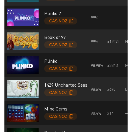
Plinko 2
99%
—
—
Book of 99
99%
x12075
Hig
Plinko
98.98%
x3843
Mid
1429 Uncharted Seas
98.6%
x670
Lo
Mine Gems
98.4%
x14
—