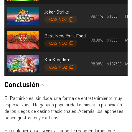
Joker Strike
98.11%
x1500
Hig
Best New York Food
98.08%
x9000
Mid
Koi Kingdom
98.08%
x187500
Mid
Conclusión
El Pachinko es, sin duda, una forma de entretenimiento muy
especializada. Ha ganado popularidad debido a la prohibición
de los juegos de casino tradicionales. Además, los japoneses
tienen gustos muy exóticos.
En cualquier caso, si visita Japón, le recomendamos que