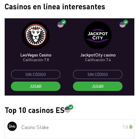
Casinos en línea interesantes
LeoVegas Casino
JackpotCity casino
Calificación 7.8
Calificación 7.4
SIN CÓDIGO
SIN CÓDIGO
JUGAR
JUGAR
Top 10 casinos ES
Casino Stake
7.8