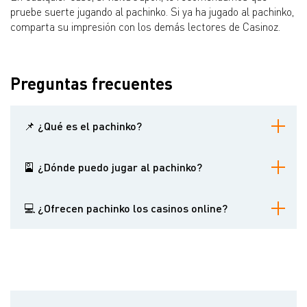
pruebe suerte jugando al pachinko. Si ya ha jugado al pachinko,
comparta su impresión con los demás lectores de Casinoz.
Preguntas frecuentes
📌 ¿Qué es el pachinko?
Un pachinko es una máquina de juego parecida a las tragaperras
de vídeo y los pinballs. Es un fenómeno viral entre los jugadores
🎴 ¿Dónde puedo jugar al pachinko?
japoneses.
El pachinko está muy extendido en Japón. Los residentes de otros
países pueden probar suerte jugando al pachinko online, pero
💻 ¿Ofrecen pachinko los casinos online?
esta variante no es tan emocionante.
Algunos sitios web de juego ofrecen pachinko, pero este juego es
popular entre los clientes japoneses que prefieren jugar fuera de
línea.