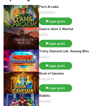
Pan’s Arcadia
Thunderkick
Jugar gratis
Dead or Alive 3: Wanted
NetEnt
Jugar gratis
Trinity Diamond Link: Running Wins
FuGaSo
Jugar gratis
Book of Ganesha
Endorphina
Jugar gratis
Robbits
Quickspin