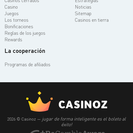
Casinos cerrados
Estrategias
Casino
Noticias
Juegos
Sitemap
Los torneos
Casinos en tierra
Bonificaciones
Reglas de los juegos
Rewards
La cooperación
Programas de afiliados
jugar de forma inteligente es el boleto al
2026 © Casinoz —
éxito!