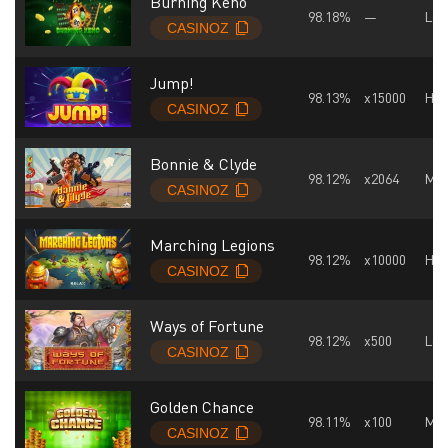
Burning Keno
98.18%
—
Lo
Jump!
98.13%
x15000
Hig
Bonnie & Clyde
98.12%
x2064
Mid
Marching Legions
98.12%
x10000
Hig
Ways of Fortune
98.12%
x500
Lo
Golden Chance
98.11%
x100
Mid