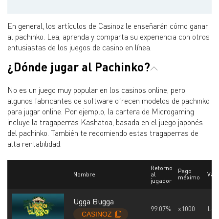
En general, los artículos de Casinoz le enseñarán cómo ganar
al pachinko. Lea, aprenda y comparta su experiencia con otros
entusiastas de los juegos de casino en línea.
¿Dónde jugar al Pachinko?
No es un juego muy popular en los casinos online, pero
algunos fabricantes de software ofrecen modelos de pachinko
para jugar online. Por ejemplo, la cartera de Microgaming
incluye la tragaperras Kashatoa, basada en el juego japonés
del pachinko. También te recomiendo estas tragaperras de
alta rentabilidad.
Retorno
Pago
Nombre
al
Var
máximo
jugador
Ugga Bugga
99.07%
x1000
Lo