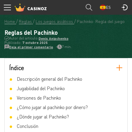
ES
Home
Reglas
Los juegos asiáticos
Pachinko: Regla del juego
Reglas del Pachinko
Autor del artículo:
Denis Anipchenko
Publicado:
7 octubre 2025
7 min.
Deja el primer comentario
Índice
Descripción general del Pachinko
Jugabilidad del Pachinko
Versiones de Pachinko
¿Cómo jugar al pachinko por dinero?
¿Dónde jugar al Pachinko?
Conclusión