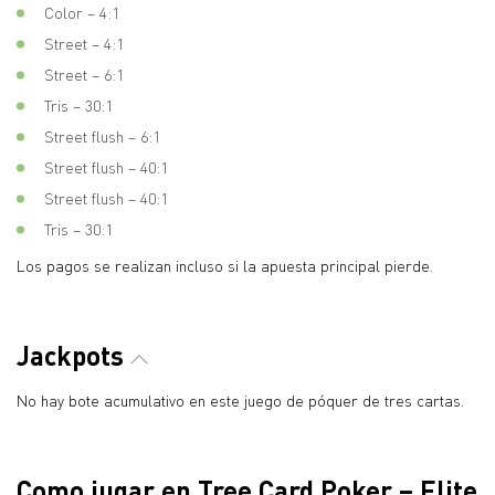
Color – 4:1
Street – 4:1
Street – 6:1
Tris – 30:1
Street flush – 6:1
Street flush – 40:1
Street flush – 40:1
Tris – 30:1
Los pagos se realizan incluso si la apuesta principal pierde.
Jackpots
No hay bote acumulativo en este juego de póquer de tres cartas.
Como jugar en Tree Card Poker – Elite