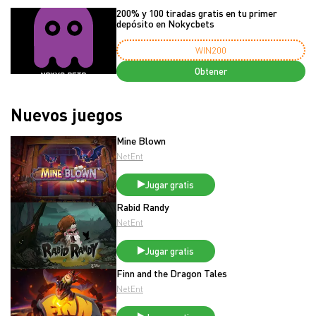
200% y 100 tiradas gratis en tu primer
depósito en Nokycbets
WIN200
Obtener
Nuevos juegos
Mine Blown
NetEnt
Jugar gratis
Rabid Randy
NetEnt
Jugar gratis
Finn and the Dragon Tales
NetEnt