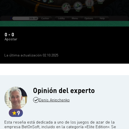
0 - 0
Apostar
La última actualización 02.10.2025
Opinión del experto
Denis Anipchenko
9
Esta reseña está dedicada a uno de los juegos de azar de la
empresa BetOnSoft, incluido en la categoría «Elite Edition». Se