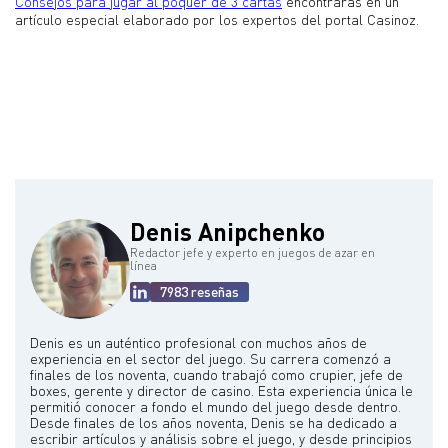
Consejos para jugar al póquer de 3 cartas
encontrarás en un
artículo especial elaborado por los expertos del portal Casinoz.
Denis Anipchenko
Redactor jefe y experto en juegos de azar en
línea
7983 reseñas
Denis es un auténtico profesional con muchos años de
experiencia en el sector del juego. Su carrera comenzó a
finales de los noventa, cuando trabajó como crupier, jefe de
boxes, gerente y director de casino. Esta experiencia única le
permitió conocer a fondo el mundo del juego desde dentro.
Desde finales de los años noventa, Denis se ha dedicado a
escribir artículos y análisis sobre el juego, y desde principios