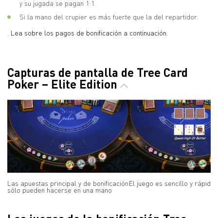
y su jugada se pagan 1:1.
Si la mano del crupier es más fuerte que la del repartidor.
. Lea sobre los pagos de bonificación a continuación.
Capturas de pantalla de Tree Card
Poker – Elite Edition
Las apuestas principal y de bonificación
El juego es sencillo y rápido
sólo pueden hacerse en una mano