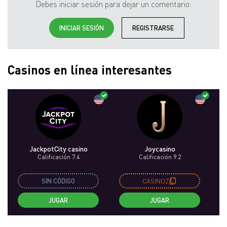
Debes iniciar sesión para dejar un comentario:
INICIAR SESIÓN
REGISTRARSE
Casinos en línea interesantes
JackpotCity casino
Joycasino
Calificación 7.4
Calificación 9.2
SIN CÓDIGO
CASINOZ
JUGAR
JUGAR