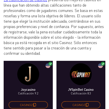
línea que han obtenido altas calificaciones tanto de
profesionales como de jugadores comunes. Se basa en estas
reseñas y forma una lista objetiva de líderes. El usuario sólo
tiene que elegir la institución adecuada, centrándose en sus
propias preferencias y nivel de confianza. Por supuesto, antes
de registrarse, vale la pena estudiar cuidadosamente toda la
información disponible sobre el sitio elegido - la información
básica ya está recogida en el sitio Casinoz. Sólo entonces
tiene sentido para pasar a la creación de una cuenta y
confirmar su identidad.
Joycasino
JVSpinBet Casino
Calificación 9.2
Calificación 8.3
CASINOZ
CASINOZ