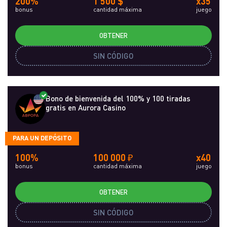
200%
1 500 $
x35
bonus
cantidad máxima
juego
OBTENER
SIN CÓDIGO
Bono de bienvenida del 100% y 100 tiradas
gratis en Aurora Casino
PARA UN DEPÓSITO
100%
100 000 ₽
x40
bonus
cantidad máxima
juego
OBTENER
SIN CÓDIGO