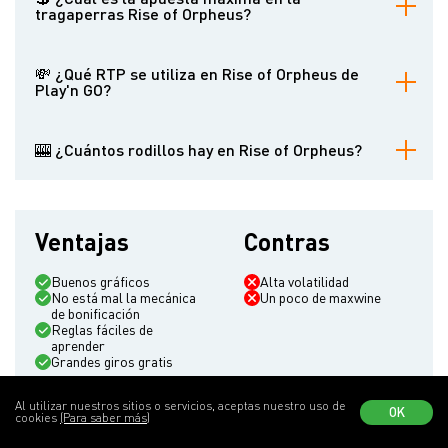
tragaperras Rise of Orpheus?
Estándar para ranuras de proveedores 100 u.c.
💸 ¿Qué RTP se utiliza en Rise of Orpheus de
Play'n GO?
Hay 5 opciones a discreción del casino: 96,2%, 94,2%, 91,2%, 87,2%
y 84,2%.
🎰 ¿Cuántos rodillos hay en Rise of Orpheus?
La máquina tragaperras tiene 5 rodillos
Ventajas
Contras
Buenos gráficos
Alta volatilidad
No está mal la mecánica
Un poco de maxwine
de bonificación
Reglas fáciles de
aprender
Grandes giros gratis
Al utilizar nuestros sitios o servicios, aceptas nuestro uso de
OK
cookies
(Para saber más)