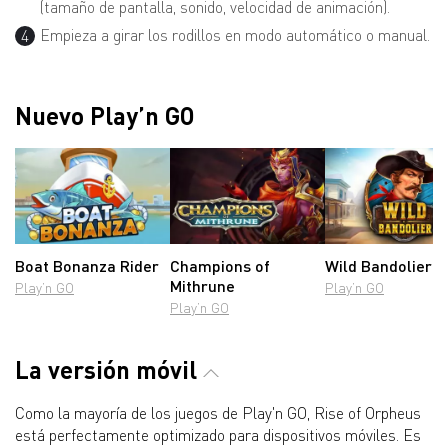
(tamaño de pantalla, sonido, velocidad de animación).
Empieza a girar los rodillos en modo automático o manual.
Nuevo Play’n GO
Boat Bonanza Rider
Champions of
Wild Bandolier
Mithrune
Play’n GO
Play’n GO
Play’n GO
La versión móvil
Como la mayoría de los juegos de Play'n GO, Rise of Orpheus
está perfectamente optimizado para dispositivos móviles. Es