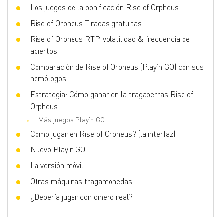
Los juegos de la bonificación Rise of Orpheus
Free spins
Sí
Rise of Orpheus Tiradas gratuitas
Rise of Orpheus RTP, volatilidad & frecuencia de
aciertos
Comparación de Rise of Orpheus (Play’n GO) con sus
homólogos
Estrategia: Cómo ganar en la tragaperras Rise of
Orpheus
Más juegos Play’n GO
Como jugar en Rise of Orpheus? (la interfaz)
Nuevo Play’n GO
La versión móvil
Otras máquinas tragamonedas
¿Debería jugar con dinero real?