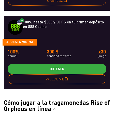
CASINOZ
100% hasta $300 y 30 FS en tu primer depósito
en 888 Casino
APUESTA MÍNIMA
100%
300 $
x30
bonus
cantidad máxima
juego
OBTENER
WELCOME
Cómo jugar a la tragamonedas Rise of
Orpheus en línea