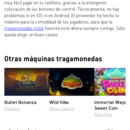
muy fácil jugar en tu teléfono, gracias a la inteligente
colocación de los botones de control. Técnicamente, no hay
problemas ni en iOS ni en Android. El proveedor ha hecho lo
máximo para la comodidad de los jugadores, para que la
tragamonedas móvil
favorita esté ahora siempre contigo. Sólo
queda elegir un buen casino.
Otras máquinas tragamonedas
Bullet Bonanza
Wild Hike
Immortal Ways
Sweet Coin
Octoplay
Relax Gaming
Ruby Play