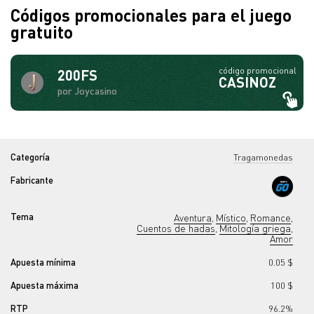
Códigos promocionales para el juego
gratuito
código promocional
200FS
CASINOZ
por Joycasino
Categoría
Tragamonedas
Fabricante
Tema
Aventura
Místico
Romance
,
,
,
Cuentos de hadas
Mitología griega
,
,
Amor
Apuesta mínima
0.05 $
Apuesta máxima
100 $
RTP
96.2%