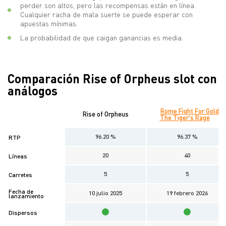
perder son altos, pero las recompensas están en línea.
Cualquier racha de mala suerte se puede esperar con
apuestas mínimas.
La probabilidad de que caigan ganancias es media.
Comparación Rise of Orpheus slot con
análogos
Rome Fight For Gold
Rise of Orpheus
The Tiger's Rage
96.20 %
96.37 %
RTP
20
40
Líneas
5
5
Carretes
Fecha de
10 julio 2025
19 febrero 2026
lanzamiento
Dispersos