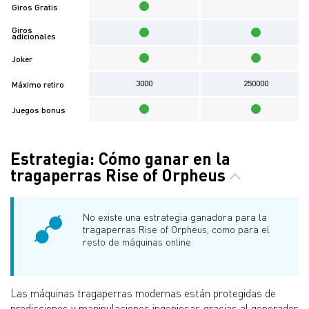
Giros Gratis
Giros
adicionales
Joker
3000
250000
Máximo retiro
Juegos bonus
Estrategia: Cómo ganar en la
tragaperras Rise of Orpheus
No existe una estrategia ganadora para la
tragaperras Rise of Orpheus, como para el
resto de máquinas online.
Las máquinas tragaperras modernas están protegidas de
predicciones y manipulaciones ingeniosas gracias al generador