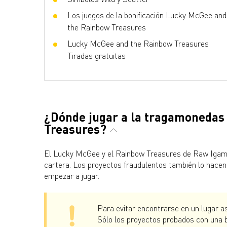
Los juegos de la bonificación Lucky McGee and
the Rainbow Treasures
Lucky McGee and the Rainbow Treasures
Tiradas gratuitas
¿Dónde jugar a la tragamonedas
Treasures?
El Lucky McGee y el Rainbow Treasures de Raw Igami
cartera. Los proyectos fraudulentos también lo hacen 
empezar a jugar.
Para evitar encontrarse en un lugar a
Sólo los proyectos probados con una 