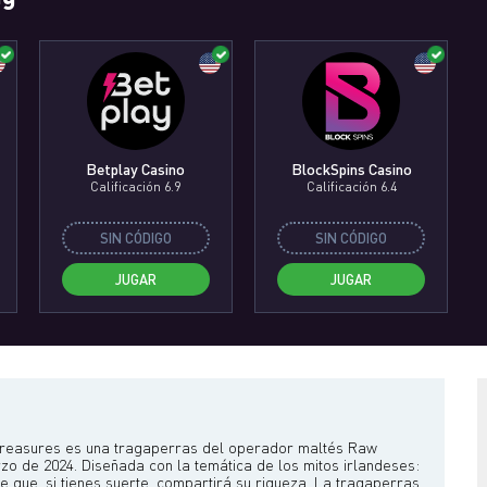
Betplay Casino
BlockSpins Casino
Calificación 6.9
Calificación 6.4
SIN CÓDIGO
SIN CÓDIGO
JUGAR
JUGAR
Treasures es una tragaperras del operador maltés Raw
zo de 2024. Diseñada con la temática de los mitos irlandeses:
e que, si tienes suerte, compartirá su riqueza. La tragaperras