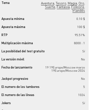
Tema
Aventura
Tesoro
Magia
Oro
,
,
,
,
Suerte
Fantasía
Folklore
,
,
,
Irlandés
Apuesta mínima
0.10 $
Apuesta máxima
100 $
RTP
95.51%
Multiplicación máxima
8000 : 1
La posibilidad del test gratuito
Sí
La versión móvil
No
Fecha de lanzamiento
19 19Europe/Moscow marzo
19Europe/Moscow 2024
Jackpot progresivo
No
El numero de los tambores
5
El numero de las líneas
1024
Jokers
Sí