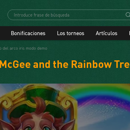
Bonificaciones
Los torneos
Artículos
o del arco iris modo demo
McGee and the Rainbow Tr