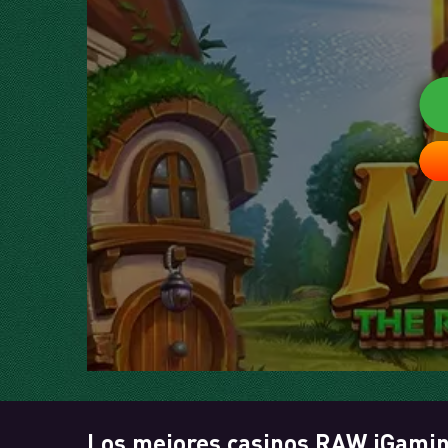
Los mejores casinos RAW iGami