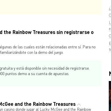
¿
C
L
e
 the Rainbow Treasures sin registrarse o
C
E
lgunas de las cuales están relacionadas entre sí. Para no
t
amiliarizándote con la demo del juego.
ratuita y está disponible sin necesidad de registrarse.
000 puntos demo a su cuenta de apuestas.
y McGee and the Rainbow Treasures
n casino donde jugar al Lucky McGee and the Rainbow