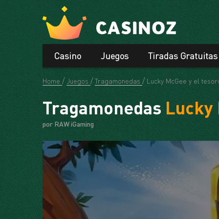
Casino
Juegos
Tiradas Gratuitas
Home
Juegos
Tragamonedas
Lucky McGee y el tesor
Tragamonedas
Lucky 
por RAW iGaming