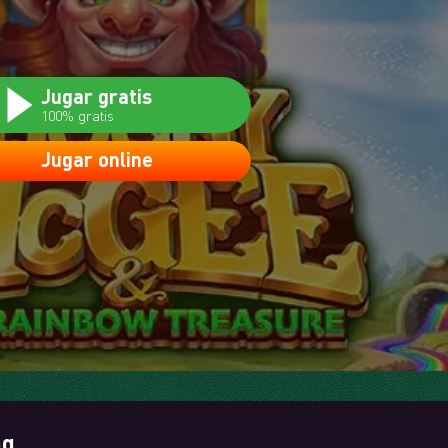
Jugar gratis
100% gratis
Jugar online
ng