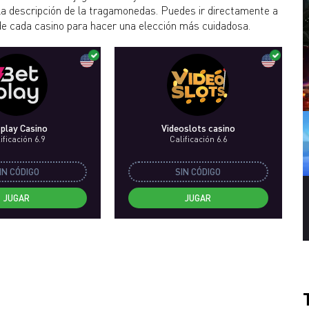
e la descripción de la tragamonedas. Puedes ir directamente a
s de cada casino para hacer una elección más cuidadosa.
play Casino
Videoslots сasino
ificación 6.9
Calificación 6.6
IN CÓDIGO
SIN CÓDIGO
JUGAR
JUGAR