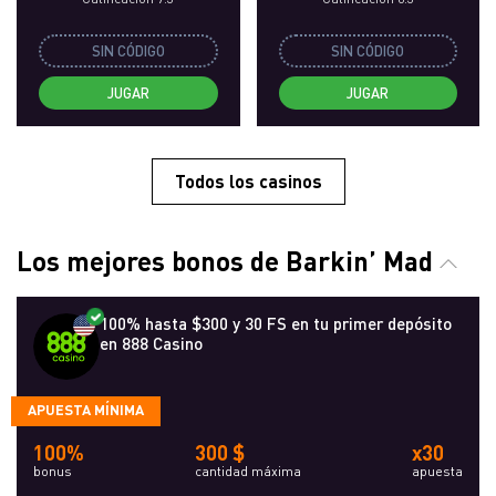
SIN CÓDIGO
SIN CÓDIGO
JUGAR
JUGAR
Todos los casinos
Los mejores bonos de Barkin’ Mad
100% hasta $300 y 30 FS en tu primer depósito
en 888 Casino
APUESTA MÍNIMA
100%
300 $
x30
bonus
cantidad máxima
apuesta