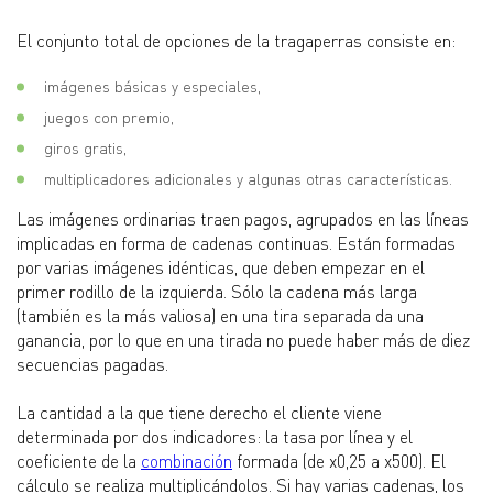
El conjunto total de opciones de la tragaperras consiste en:
imágenes básicas y especiales,
juegos con premio,
giros gratis,
multiplicadores adicionales y algunas otras características.
Las imágenes ordinarias traen pagos, agrupados en las líneas
implicadas en forma de cadenas continuas. Están formadas
por varias imágenes idénticas, que deben empezar en el
primer rodillo de la izquierda. Sólo la cadena más larga
(también es la más valiosa) en una tira separada da una
ganancia, por lo que en una tirada no puede haber más de diez
secuencias pagadas.
La cantidad a la que tiene derecho el cliente viene
determinada por dos indicadores: la tasa por línea y el
coeficiente de la
combinación
formada (de x0,25 a x500). El
cálculo se realiza multiplicándolos. Si hay varias cadenas, los