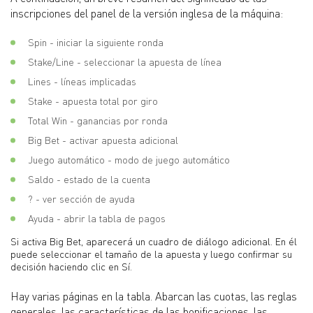
inscripciones del panel de la versión inglesa de la máquina:
Spin - iniciar la siguiente ronda
Stake/Line - seleccionar la apuesta de línea
Lines - líneas implicadas
Stake - apuesta total por giro
Total Win - ganancias por ronda
Big Bet - activar apuesta adicional
Juego automático - modo de juego automático
Saldo - estado de la cuenta
? - ver sección de ayuda
Ayuda - abrir la tabla de pagos
Si activa Big Bet, aparecerá un cuadro de diálogo adicional. En él
puede seleccionar el tamaño de la apuesta y luego confirmar su
decisión haciendo clic en Sí.
Hay varias páginas en la tabla. Abarcan las cuotas, las reglas
generales, las características de las bonificaciones, las