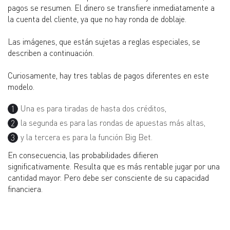
pagos se resumen. El dinero se transfiere inmediatamente a
la cuenta del cliente, ya que no hay ronda de doblaje.
Las imágenes, que están sujetas a reglas especiales, se
describen a continuación.
Curiosamente, hay tres tablas de pagos diferentes en este
modelo.
Una es para tiradas de hasta dos créditos,
la segunda es para las rondas de apuestas más altas,
y la tercera es para la función Big Bet.
En consecuencia, las probabilidades difieren
significativamente. Resulta que es más rentable jugar por una
cantidad mayor. Pero debe ser consciente de su capacidad
financiera.