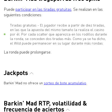
Puede
participar en las tiradas gratuitas
. Se realizan en las
siguientes condiciones:
Tiradas gratuitas - El jugador recibe a partir de diez tiradas,
en las que la apuesta del mismo tamaño la realiza el casino
por él. Por cada scatter que aparezca en los rodillos durante
la ronda, se conceden dos tiradas más. Como ya se ha dicho,
el Wild puede permanecer en su lugar durante más rondas.
La ronda puede prolongarse.
Jackpots
Barkin' Mad no ofrece un
sorteo de bote acumulativo
.
Barkin’ Mad RTP, volatilidad &
frecuencia de aciertos