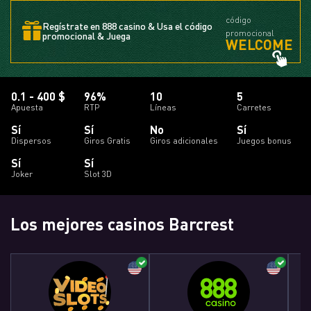
código
Regístrate en 888 casino & Usa el código
promocional
promocional & Juega
WELCOME
0.1 - 400 $
96%
10
5
Apuesta
RTP
Líneas
Carretes
Sí
Sí
No
Sí
Dispersos
Giros Gratis
Giros adicionales
Juegos bonus
Sí
Sí
Joker
Slot 3D
Los mejores casinos Barcrest