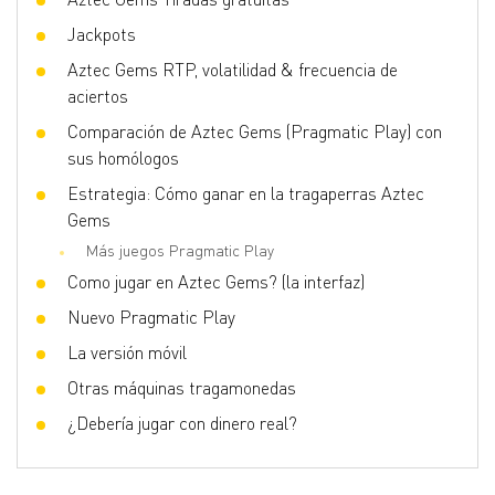
Jackpots
Aztec Gems RTP, volatilidad & frecuencia de
aciertos
Comparación de Aztec Gems (Pragmatic Play) con
sus homólogos
Estrategia: Cómo ganar en la tragaperras Aztec
Gems
Más juegos Pragmatic Play
Como jugar en Aztec Gems? (la interfaz)
Nuevo Pragmatic Play
La versión móvil
Otras máquinas tragamonedas
¿Debería jugar con dinero real?