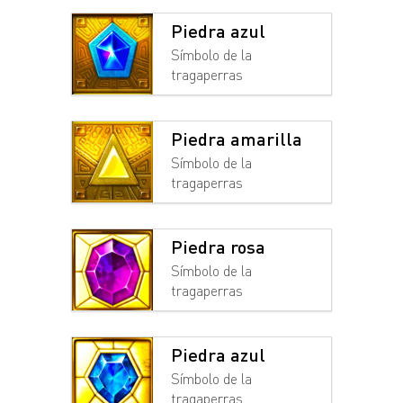
Piedra azul
Símbolo de la
tragaperras
Piedra amarilla
Símbolo de la
tragaperras
Piedra rosa
Símbolo de la
tragaperras
Piedra azul
Símbolo de la
tragaperras