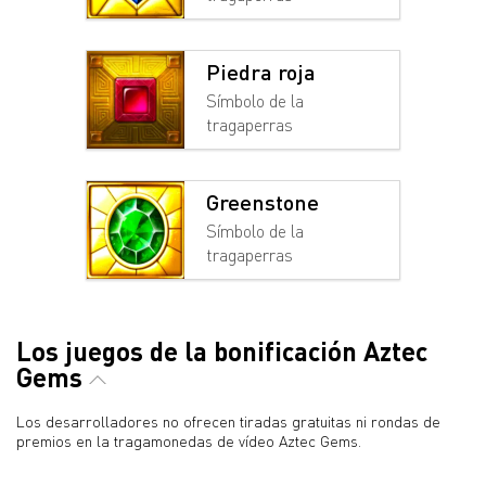
Piedra roja
Símbolo de la
tragaperras
Greenstone
Símbolo de la
tragaperras
Los juegos de la bonificación Aztec
Gems
Los desarrolladores no ofrecen tiradas gratuitas ni rondas de
premios en la tragamonedas de vídeo Aztec Gems.