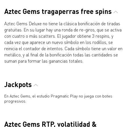
Aztec Gems tragaperras free spins
Aztec Gems Deluxe no tiene la clásica bonificación de tiradas
gratuitas. En su lugar hay una ronda de re-giros, que se activa
con cuatro o más scatters. El jugador obtiene 3 respins, y
cada vez que aparece un nuevo símbolo en los rodillos, se
reinicia el contador de intentos. Cada símbolo tiene un valor en
metálico, y al final de la bonificación todas las cantidades se
suman para formar las ganancias totales.
Jackpots
En Aztec Gems, el estudio Pragmatic Play no juega con botes
progresivos.
Aztec Gems RTP, volatilidad &