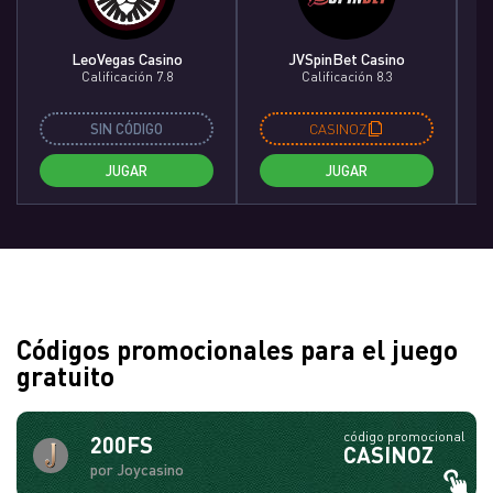
LeoVegas Casino
JVSpinBet Casino
Calificación 7.8
Calificación 8.3
SIN CÓDIGO
CASINOZ
JUGAR
JUGAR
Códigos promocionales para el juego
gratuito
código promocional
200FS
CASINOZ
por Joycasino