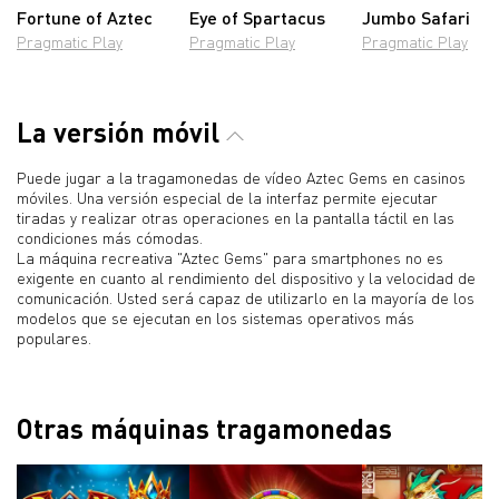
Fortune of Aztec
Eye of Spartacus
Jumbo Safari
Pragmatic Play
Pragmatic Play
Pragmatic Play
La versión móvil
Puede jugar a la tragamonedas de vídeo Aztec Gems en casinos
móviles. Una versión especial de la interfaz permite ejecutar
tiradas y realizar otras operaciones en la pantalla táctil en las
condiciones más cómodas.
La máquina recreativa "Aztec Gems" para smartphones no es
exigente en cuanto al rendimiento del dispositivo y la velocidad de
comunicación. Usted será capaz de utilizarlo en la mayoría de los
modelos que se ejecutan en los sistemas operativos más
populares.
Otras máquinas tragamonedas