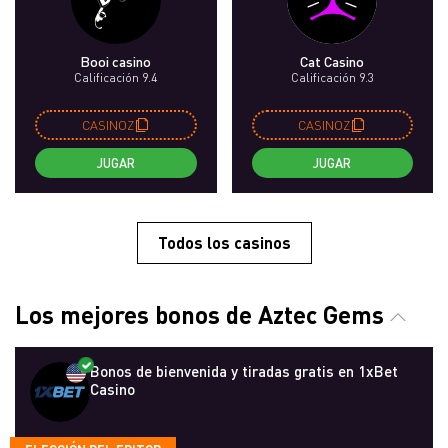
Booi casino
Cat Casino
Calificación 9.4
Calificación 9.3
CASINOZ
CASINOZ
JUGAR
JUGAR
Todos los casinos
Los mejores bonos de Aztec Gems
Bonos de bienvenida y tiradas gratis en 1xBet
Casino