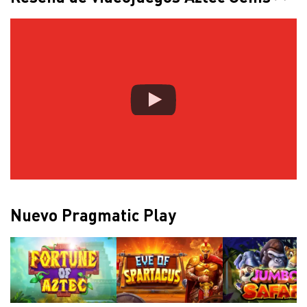
Nuevo Pragmatic Play