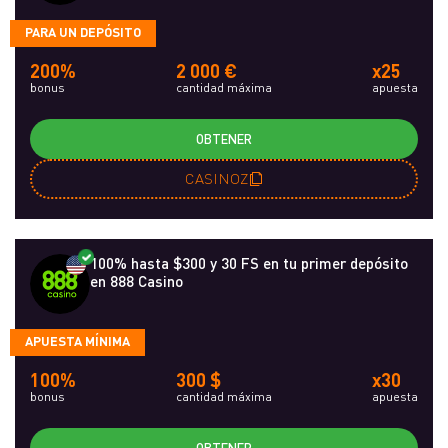
PARA UN DEPÓSITO
200%
2 000 €
x25
bonus
cantidad máxima
apuesta
OBTENER
CASINOZ
100% hasta $300 y 30 FS en tu primer depósito
en 888 Casino
APUESTA MÍNIMA
100%
300 $
x30
bonus
cantidad máxima
apuesta
OBTENER