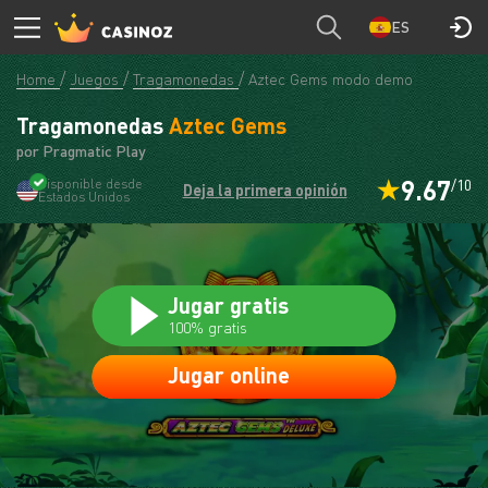
CASINOZ
JUGAR
ES
Home
Juegos
Tragamonedas
Aztec Gems modo demo
Tragamonedas
Aztec Gems
por Pragmatic Play
9.67
Disponible desde
/10
Deja la primera opinión
Estados Unidos
Jugar gratis
100% gratis
Jugar online