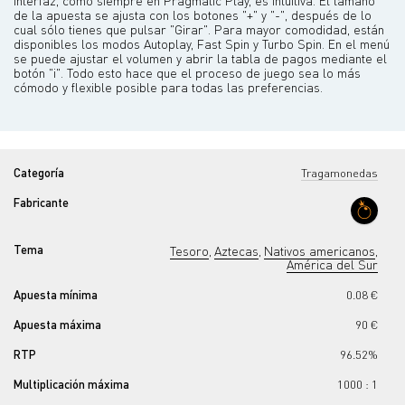
interfaz, como siempre en Pragmatic Play, es intuitiva. El tamaño
de la apuesta se ajusta con los botones "+" y "-", después de lo
cual sólo tienes que pulsar "Girar". Para mayor comodidad, están
disponibles los modos Autoplay, Fast Spin y Turbo Spin. En el menú
se puede ajustar el volumen y abrir la tabla de pagos mediante el
botón "i". Todo esto hace que el proceso de juego sea lo más
cómodo y flexible posible para todas las preferencias.
Categoría
Tragamonedas
Fabricante
Tema
Tesoro
Aztecas
Nativos americanos
,
,
,
América del Sur
Apuesta mínima
0.08 €
Apuesta máxima
90 €
RTP
96.52%
Multiplicación máxima
1000 : 1