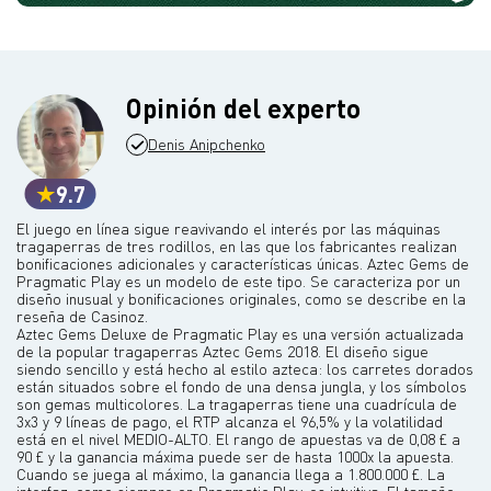
Opinión del experto
Denis Anipchenko
9.7
El juego en línea sigue reavivando el interés por las máquinas
tragaperras de tres rodillos, en las que los fabricantes realizan
bonificaciones adicionales y características únicas. Aztec Gems de
Pragmatic Play es un modelo de este tipo. Se caracteriza por un
diseño inusual y bonificaciones originales, como se describe en la
reseña de Casinoz.
Aztec Gems Deluxe de Pragmatic Play es una versión actualizada
de la popular tragaperras Aztec Gems 2018. El diseño sigue
siendo sencillo y está hecho al estilo azteca: los carretes dorados
están situados sobre el fondo de una densa jungla, y los símbolos
son gemas multicolores. La tragaperras tiene una cuadrícula de
3x3 y 9 líneas de pago, el RTP alcanza el 96,5% y la volatilidad
está en el nivel MEDIO-ALTO. El rango de apuestas va de 0,08 £ a
90 £ y la ganancia máxima puede ser de hasta 1000x la apuesta.
Cuando se juega al máximo, la ganancia llega a 1.800.000 £. La