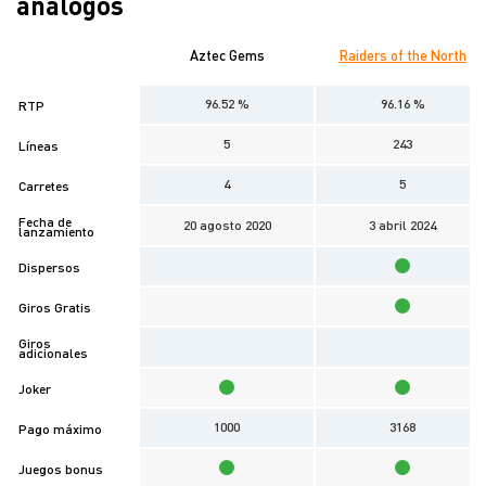
análogos
Aztec Gems
Raiders of the North
96.52 %
96.16 %
RTP
5
243
Líneas
4
5
Carretes
Fecha de
20 agosto 2020
3 abril 2024
lanzamiento
Dispersos
Giros Gratis
Giros
adicionales
Joker
1000
3168
Pago máximo
Juegos bonus