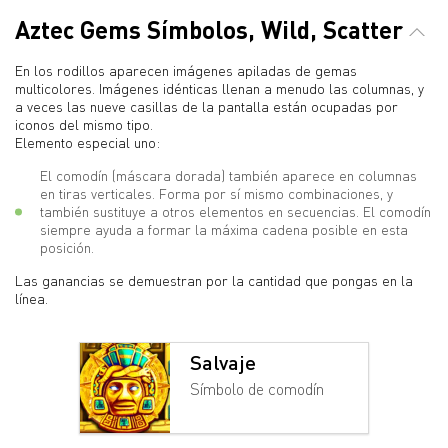
Aztec Gems Símbolos, Wild, Scatter
En los rodillos aparecen imágenes apiladas de gemas
multicolores. Imágenes idénticas llenan a menudo las columnas, y
a veces las nueve casillas de la pantalla están ocupadas por
iconos del mismo tipo.
Elemento especial uno:
El comodín (máscara dorada) también aparece en columnas
en tiras verticales. Forma por sí mismo combinaciones, y
también sustituye a otros elementos en secuencias. El comodín
siempre ayuda a formar la máxima cadena posible en esta
posición.
Las ganancias se demuestran por la cantidad que pongas en la
línea.
Salvaje
Símbolo de comodín