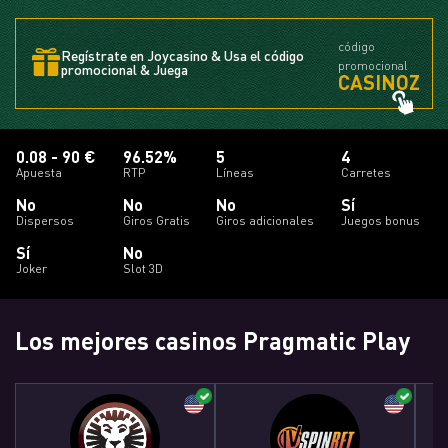
código
Regístrate en Joycasino & Usa el código
promocional
promocional & Juega
CASINOZ
0.08 - 90 €
96.52%
5
4
Apuesta
RTP
Líneas
Carretes
No
No
No
Sí
Dispersos
Giros Gratis
Giros adicionales
Juegos bonus
Sí
No
Joker
Slot 3D
Los mejores casinos Pragmatic Play