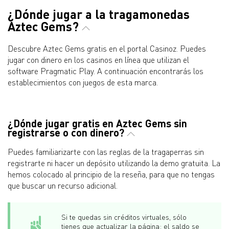
¿Dónde jugar a la tragamonedas
Aztec Gems?
Descubre Aztec Gems gratis en el portal Casinoz. Puedes
jugar con dinero en los casinos en línea que utilizan el
software Pragmatic Play. A continuación encontrarás los
establecimientos con juegos de esta marca.
¿Dónde jugar gratis en Aztec Gems sin
registrarse o con dinero?
Puedes familiarizarte con las reglas de la tragaperras sin
registrarte ni hacer un depósito utilizando la demo gratuita. La
hemos colocado al principio de la reseña, para que no tengas
que buscar un recurso adicional.
Si te quedas sin créditos virtuales, sólo
tienes que actualizar la página: el saldo se