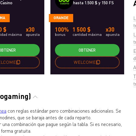
 Casino
hasta 1.500 $ y 150 FS
IMA
GRANDE
L
t
0 $
x30
100%
1 500 $
x30
L
tidad máxima
apuesta
bonus
cantidad máxima
apuesta
t
OBTENER
OBTENER
E
d
ELCOME
WELCOME
A
T
t
crogaming)
ínea
con reglas estándar pero combinaciones adicionales. Se
modines, que se baraja antes de cada reparto.
r una combinación que pague según la tabla. Si es necesario,
forma gratuita.