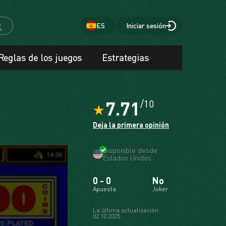
ES
Iniciar sesión
Reglas de los juegos
Estrategias
7.71
/10
Deja la primera opinión
Disponible desde
Estados Unidos
0 - 0
No
Apuesta
Joker
La última actualización
02.10.2025