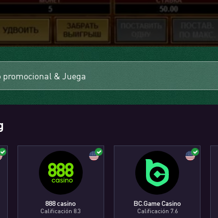
go promocional & Juega
g
888 casino
BC.Game Casino
Calificación 8.3
Calificación 7.6