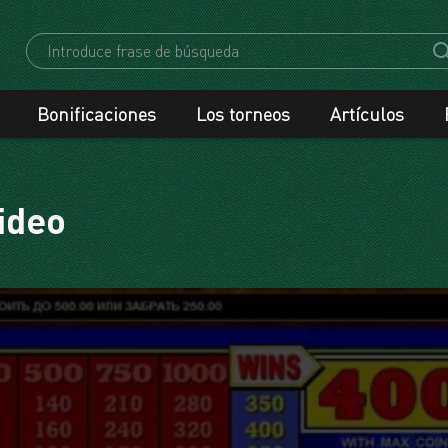
Bonificaciones
Los torneos
Artículos
ideo