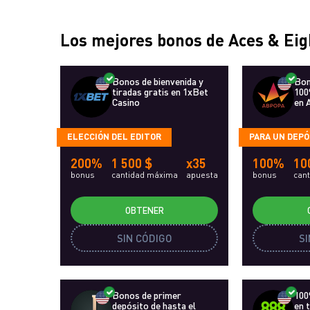
Los mejores bonos de Aces & Ei
Bonos de bienvenida y
Bon
tiradas gratis en 1xBet
100
Casino
en 
ELECCIÓN DEL EDITOR
PARA UN DEPÓ
200%
1 500 $
x35
100%
10
bonus
cantidad máxima
apuesta
bonus
can
OBTENER
SIN CÓDIGO
SI
Bonos de primer
100
depósito de hasta el
en 