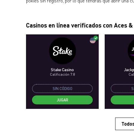
pokies sin registro, por lo que tendrás que abrir una c
Casinos en línea verificados con Aces &
Stake Casino
Jackp
Calificación 7.8
Cal
SIN CÓDIGO
S
JUGAR
Todos