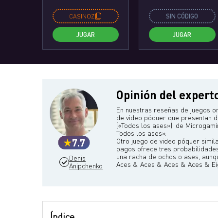
CASINOZ
SIN CÓDIGO
JUGAR
JUGAR
Opinión del expert
En nuestras reseñas de juegos on
de video póquer que presentan di
(«Todos los ases»), de Microgami
Todos los ases».
7.7
Otro juego de video póquer simil
pagos ofrece tres probabilidades
una racha de ochos o ases, aunq
Denis
Aces & Aces & Aces & Aces & Ei
Anipchenko
Índice