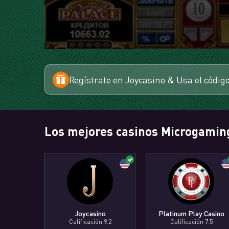
Regístrate en Joycasino & Usa el códi
Los mejores casinos Microgamin
Joycasino
Platinum Play Casino
Calificación 9.2
Calificación 7.5