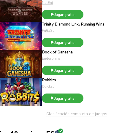
NetEnt
Jugar gratis
Trinity Diamond Link: Running Wins
FuGaSo
Jugar gratis
Book of Ganesha
Endorphina
Jugar gratis
Robbits
Quickspin
Jugar gratis
Clasificación completa de juegos