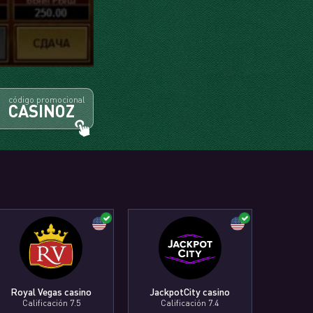
código promocional
CASINOZ
Royal Vegas сasino
JackpotCity casino
Calificación 7.5
Calificación 7.4