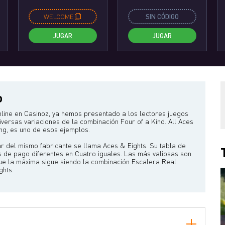
WELCOME
SIN CÓDIGO
JUGAR
JUGAR
o
line en Casinoz, ya hemos presentado a los lectores juegos
versas variaciones de la combinación Four of a Kind. All Aces
ng, es uno de esos ejemplos.
ar del mismo fabricante se llama Aces & Eights. Su tabla de
 de pago diferentes en Cuatro iguales. Las más valiosas son
ue la máxima sigue siendo la combinación Escalera Real.
ghts.