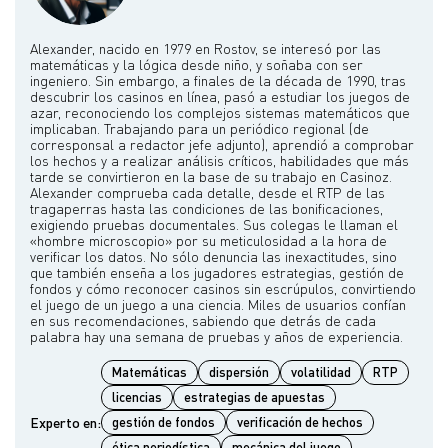
Alexander, nacido en 1979 en Rostov, se interesó por las
matemáticas y la lógica desde niño, y soñaba con ser
ingeniero. Sin embargo, a finales de la década de 1990, tras
descubrir los casinos en línea, pasó a estudiar los juegos de
azar, reconociendo los complejos sistemas matemáticos que
implicaban. Trabajando para un periódico regional (de
corresponsal a redactor jefe adjunto), aprendió a comprobar
los hechos y a realizar análisis críticos, habilidades que más
tarde se convirtieron en la base de su trabajo en Casinoz.
Alexander comprueba cada detalle, desde el RTP de las
tragaperras hasta las condiciones de las bonificaciones,
exigiendo pruebas documentales. Sus colegas le llaman el
«hombre microscopio» por su meticulosidad a la hora de
verificar los datos. No sólo denuncia las inexactitudes, sino
que también enseña a los jugadores estrategias, gestión de
fondos y cómo reconocer casinos sin escrúpulos, convirtiendo
el juego de un juego a una ciencia. Miles de usuarios confían
en sus recomendaciones, sabiendo que detrás de cada
Matemáticas
dispersión
volatilidad
RTP
licencias
estrategias de apuestas
Experto en:
gestión de fondos
verificación de hechos
ética periodística
mecánica del juego