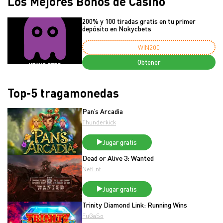
Los Mejores Bonos de Casino
200% y 100 tiradas gratis en tu primer
depósito en Nokycbets
WIN200
Obtener
Top-5 tragamonedas
Pan’s Arcadia
Thunderkick
Jugar gratis
Dead or Alive 3: Wanted
NetEnt
Jugar gratis
Trinity Diamond Link: Running Wins
FuGaSo