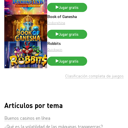
Jugar gratis
Book of Ganesha
Endorphina
Jugar gratis
Robbits
Quickspin
Jugar gratis
Clasificación completa de juegos
Artículos por tema
Buenos casinos en línea
¿Qué es la volatilidad de las máquinas tragaperras?