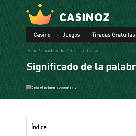
Casino
Juegos
Tiradas Gratuitas
Home
Enciclopedia
Término: Torneo
Significado de la palab
Deja el primer comentario
Índice