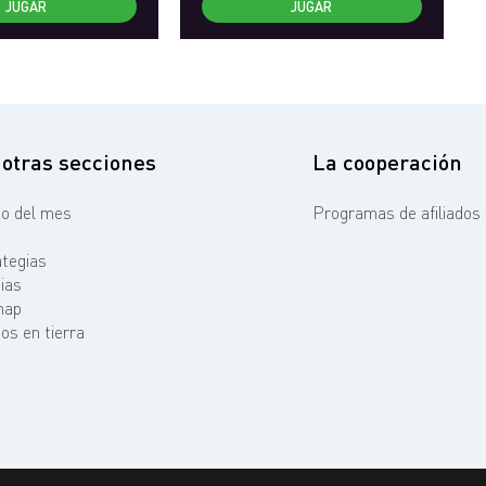
JUGAR
JUGAR
 otras secciones
La cooperación
o del mes
Programas de afiliados
tegias
ias
map
os en tierra