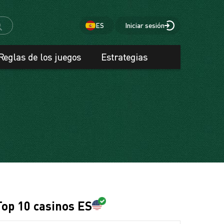
ES
Iniciar sesión
Reglas de los juegos
Estrategias
Top 10 casinos ES