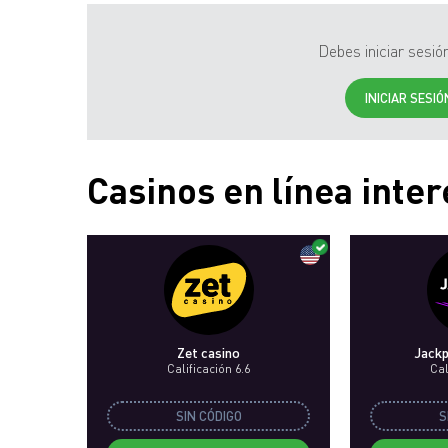
Debes iniciar sesió
INICIAR SESIÓ
Casinos en línea inte
Zet casino
Jackp
Calificación 6.6
Cal
SIN CÓDIGO
S