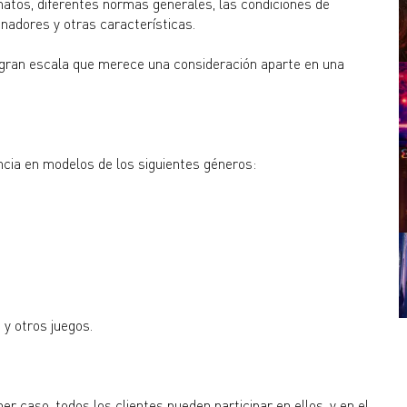
atos, diferentes normas generales, las condiciones de
anadores y otras características.
gran escala que merece una consideración aparte en una
cia en modelos de los siguientes géneros:
y otros juegos.
r caso, todos los clientes pueden participar en ellos, y en el