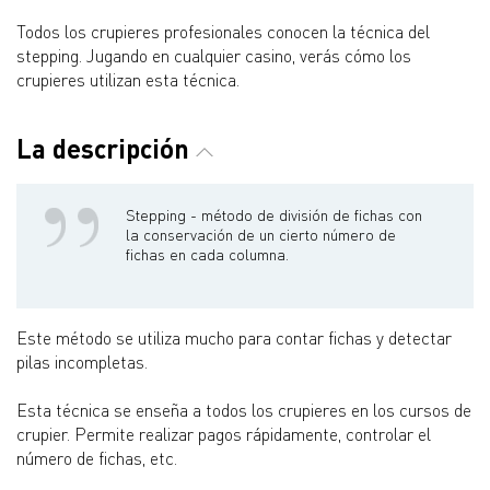
Todos los crupieres profesionales conocen la técnica del
stepping. Jugando en cualquier casino, verás cómo los
crupieres utilizan esta técnica.
La descripción
Stepping - método de división de fichas con
la conservación de un cierto número de
fichas en cada columna.
Este método se utiliza mucho para contar fichas y detectar
pilas incompletas.
Esta técnica se enseña a todos los crupieres en los cursos de
crupier. Permite realizar pagos rápidamente, controlar el
número de fichas, etc.