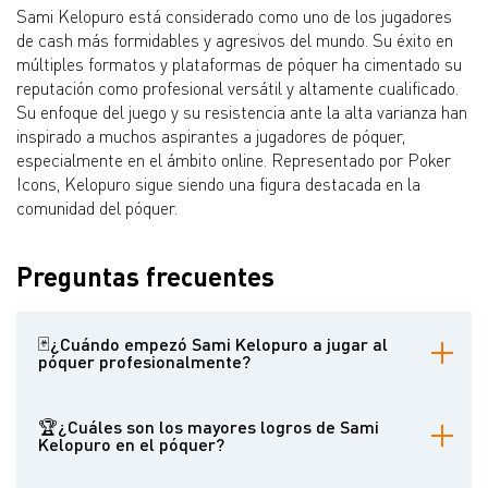
Sami Kelopuro está considerado como uno de los jugadores
de cash más formidables y agresivos del mundo. Su éxito en
múltiples formatos y plataformas de póquer ha cimentado su
reputación como profesional versátil y altamente cualificado.
Su enfoque del juego y su resistencia ante la alta varianza han
inspirado a muchos aspirantes a jugadores de póquer,
especialmente en el ámbito online. Representado por Poker
Icons, Kelopuro sigue siendo una figura destacada en la
comunidad del póquer.
Preguntas frecuentes
🃏¿Cuándo empezó Sami Kelopuro a jugar al
póquer profesionalmente?
Kelopuro empezó a jugar al póquer en 2005 y decidió dedicarse a
ello profesionalmente tras completar su servicio de nueve meses
🏆¿Cuáles son los mayores logros de Sami
en las Fuerzas de Defensa finlandesas, alrededor de 2006-2007.
Kelopuro en el póquer?
Sus logros notables incluyen ganar el Evento 38-H del SCOOP de