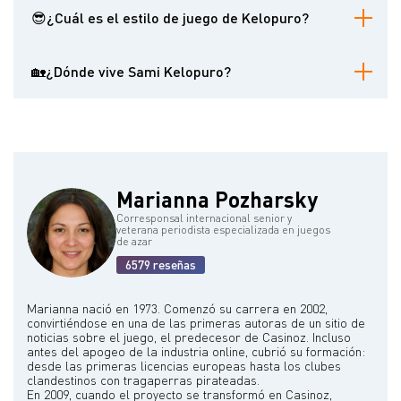
2011 por más de 500.000 $, acumular más de 23 millones de $ en
😎¿Cuál es el estilo de juego de Kelopuro?
ganancias en torneos online y una victoria de 1,3 millones de $ en
un heads-up de Pot-Limit Omaha de altas apuestas en 2019.
Es conocido por su estilo de juego agresivo e intrépido, sobre
todo en las partidas de dinero de alto riesgo, en las que a
🏡¿Dónde vive Sami Kelopuro?
menudo participa en grandes botes y asume riesgos
considerables.
Reside en Montecarlo, Mónaco.
Marianna Pozharsky
Corresponsal internacional senior y
veterana periodista especializada en juegos
de azar
6579 reseñas
Marianna nació en 1973. Comenzó su carrera en 2002,
convirtiéndose en una de las primeras autoras de un sitio de
noticias sobre el juego, el predecesor de Casinoz. Incluso
antes del apogeo de la industria online, cubrió su formación:
desde las primeras licencias europeas hasta los clubes
clandestinos con tragaperras pirateadas.
En 2009, cuando el proyecto se transformó en Casinoz,