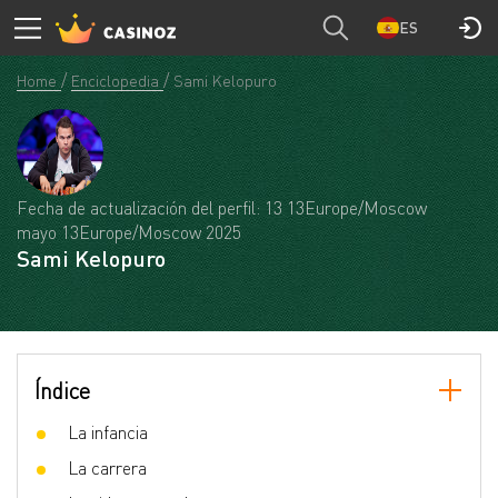
ES
Home
Enciclopedia
Sami Kelopuro
Fecha de actualización del perfil: 13 13Europe/Moscow
mayo 13Europe/Moscow 2025
Sami Kelopuro
Índice
La infancia
La carrera