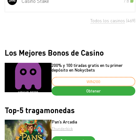
Casino Stake
7.8
Todos los casinos
(469)
Los Mejores Bonos de Casino
200% y 100 tiradas gratis en tu primer
depósito en Nokycbets
WIN200
Obtener
Top-5 tragamonedas
Pan’s Arcadia
Thunderkick