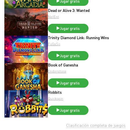
Jugar gratis
Dead or Alive 3: Wanted
NetEnt
Jugar gratis
Trinity Diamond Link: Running Wins
FuGaSo
Jugar gratis
Book of Ganesha
Endorphina
Jugar gratis
Robbits
Quickspin
Jugar gratis
Clasificación completa de juegos