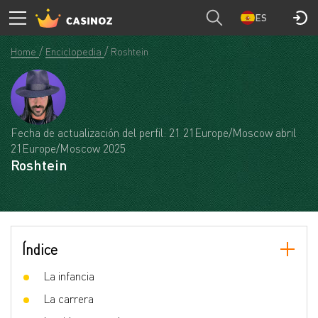
ES
Home
Enciclopedia
Roshtein
Fecha de actualización del perfil: 21 21Europe/Moscow abril
21Europe/Moscow 2025
Roshtein
Índice
La infancia
La carrera