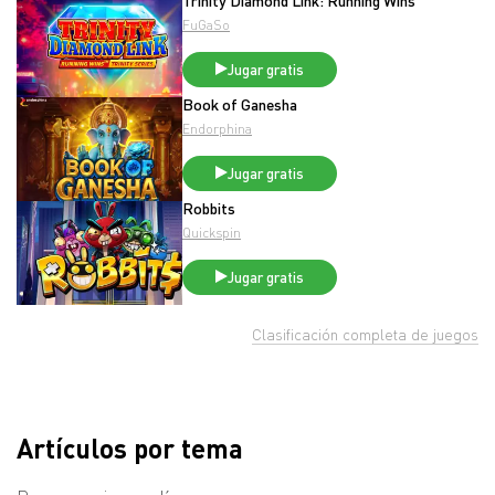
Trinity Diamond Link: Running Wins
FuGaSo
Jugar gratis
Book of Ganesha
Endorphina
Jugar gratis
Robbits
Quickspin
Jugar gratis
Clasificación completa de juegos
Artículos por tema