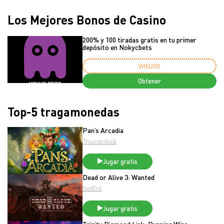
Los Mejores Bonos de Casino
200% y 100 tiradas gratis en tu primer
depósito en Nokycbets
WIN200
Obtener
Top-5 tragamonedas
Pan’s Arcadia
Thunderkick
Jugar gratis
Dead or Alive 3: Wanted
NetEnt
Jugar gratis