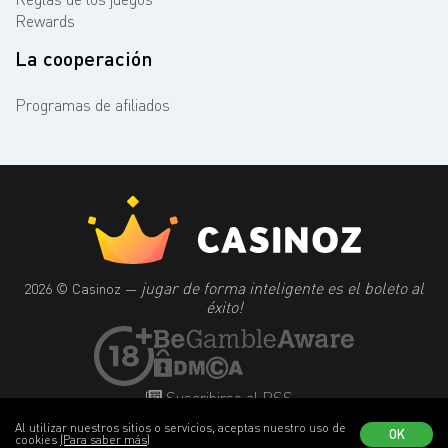
Rewards
La cooperación
Programas de afiliados
jugar de forma inteligente es el boleto al
2026 © Casinoz —
éxito!
Suscribirse al RSS
Al utilizar nuestros sitios o servicios, aceptas nuestro uso de
OK
cookies
(Para saber más)