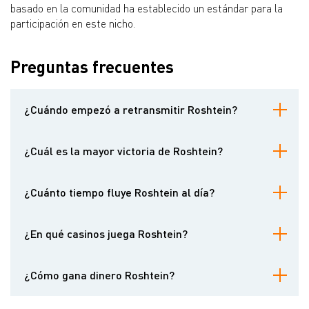
basado en la comunidad ha establecido un estándar para la
participación en este nicho.
Preguntas frecuentes
¿Cuándo empezó a retransmitir Roshtein?
Roshtein comenzó su carrera de streaming en 2016, entrando en
la escena del streaming de casinos cuando aún estaba en sus
¿Cuál es la mayor victoria de Roshtein?
primeras etapas.
Su mayor ganancia registrada es de 28.539.000 $ en Drac's
Stacks.
¿Cuánto tiempo fluye Roshtein al día?
Suele hacer streaming durante al menos 10 horas al día, sin
apenas hacer descansos.
¿En qué casinos juega Roshtein?
Aunque ha jugado en varios casinos, suele colaborar con
patrocinadores y socios afiliados.
¿Cómo gana dinero Roshtein?
Sus ingresos proceden del streaming, patrocinios, acuerdos de