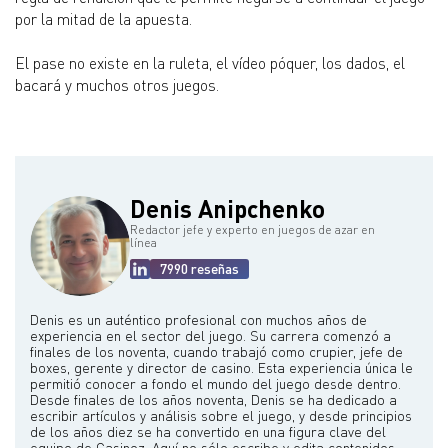
por la mitad de la apuesta.
El pase no existe en la ruleta, el vídeo póquer, los dados, el
bacará y muchos otros juegos.
Denis Anipchenko
Redactor jefe y experto en juegos de azar en
línea
7990 reseñas
Denis es un auténtico profesional con muchos años de
experiencia en el sector del juego. Su carrera comenzó a
finales de los noventa, cuando trabajó como crupier, jefe de
boxes, gerente y director de casino. Esta experiencia única le
permitió conocer a fondo el mundo del juego desde dentro.
Desde finales de los años noventa, Denis se ha dedicado a
escribir artículos y análisis sobre el juego, y desde principios
de los años diez se ha convertido en una figura clave del
equipo de Casinoz. Aquí no sólo escribe y edita contenidos,