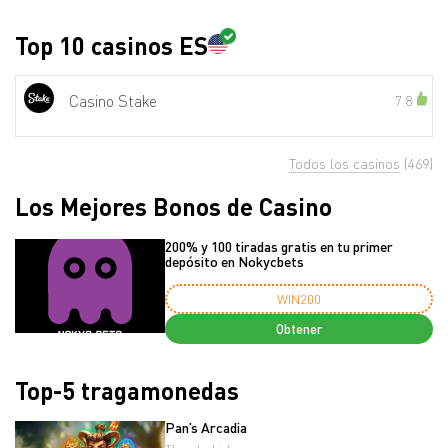
Top 10 casinos ES
Casino Stake
7.8
Todos los casinos
(469)
Los Mejores Bonos de Casino
200% y 100 tiradas gratis en tu primer
depósito en Nokycbets
WIN200
Obtener
Top-5 tragamonedas
Pan’s Arcadia