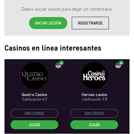
Debes iniciar sesión para dejar un comentario:
INICIAR SESIÓN
REGISTRARSE
Casinos en línea interesantes
Quatro Casino
Heroes casino
Calificación 6.7
Calificación 7.8
SIN CÓDIGO
SIN CÓDIGO
JUGAR
JUGAR