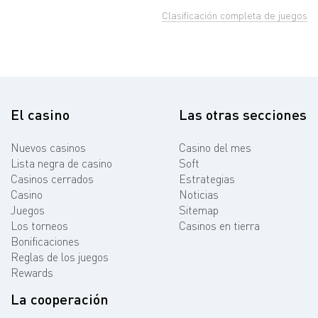
Clasificación completa de juegos
El casino
Las otras secciones
Nuevos casinos
Casino del mes
Lista negra de casino
Soft
Casinos cerrados
Estrategias
Casino
Noticias
Juegos
Sitemap
Los torneos
Casinos en tierra
Bonificaciones
Reglas de los juegos
Rewards
La cooperación