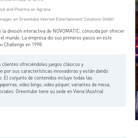
ood and Pharma en Agrana
anager en Greentube Internet Entertainment Solutions GmbH
la división interactiva de NOVOMATIC, conocida por ofrecer
o el mundo. La empresa dio sus primeros pasos en este
ki Challenge en 1998.
 clientes ofreciéndoles juegos clásicos y
n por sus características innovadoras y están dando
o. El conjunto de contenidos incluye todas las
aperras, video bingo, video póquer, variantes de mesa,
ociales. Greentube tiene su sede en Viena (Austria)