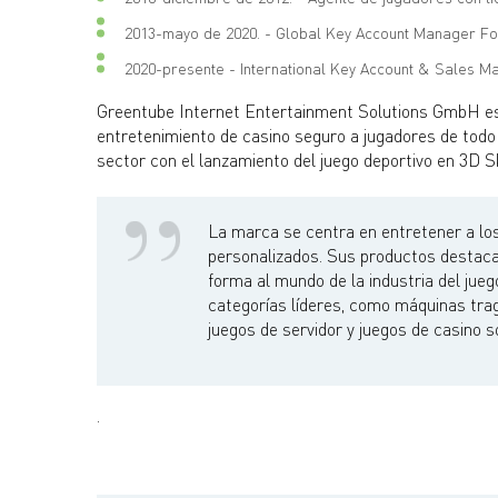
2013-mayo de 2020. - Global Key Account Manager F
2020-presente - International Key Account & Sales M
Greentube Internet Entertainment Solutions GmbH es 
entretenimiento de casino seguro a jugadores de tod
sector con el lanzamiento del juego deportivo en 3D S
La marca se centra en entretener a los
personalizados. Sus productos destaca
forma al mundo de la industria del jueg
categorías líderes, como máquinas trag
juegos de servidor y juegos de casino s
.