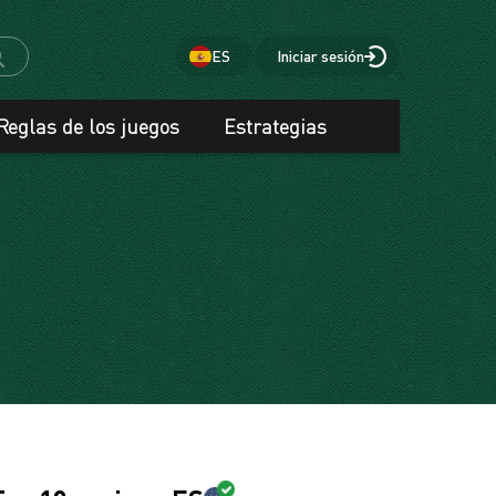
ES
Iniciar sesión
Reglas de los juegos
Estrategias