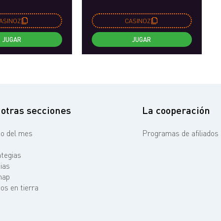
ASINOZ
CASINOZ
JUGAR
JUGAR
 otras secciones
La cooperación
o del mes
Programas de afiliados
tegias
ias
map
os en tierra