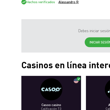
Hechos verificados
Alessandro R
Debes iniciar sesió
INICIAR SESIÓ
Casinos en línea inte
Casoo casino
A
Calificación 7.3
Cal