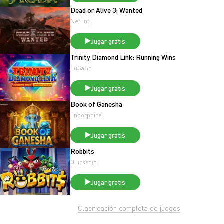
Dead or Alive 3: Wanted
NetEnt
Jugar gratis
Trinity Diamond Link: Running Wins
FuGaSo
Jugar gratis
Book of Ganesha
Endorphina
Jugar gratis
Robbits
Quickspin
Jugar gratis
Clasificación completa de juegos