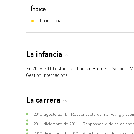
Índice
La infancia
La infancia
En 2006-2010 estudió en Lauder Business School - Vie
Gestión Internacional.
La carrera
2010-agosto 2011. - Responsable de marketing y cuen
2011-diciembre de 2011. - Responsable de relaciones 
2010-diciembre de 2012. - Agente de jugadores con 