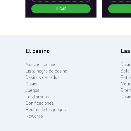
JUGAR
El casino
Las
Nuevos casinos
Casin
Lista negra de casino
Soft
Casinos cerrados
Estra
Casino
Notic
Juegos
Site
Los torneos
Casin
Bonificaciones
Reglas de los juegos
Rewards