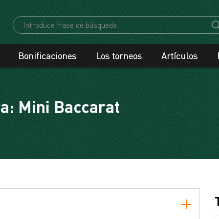
Bonificaciones
Los torneos
Artículos
ra: Mini Baccarat