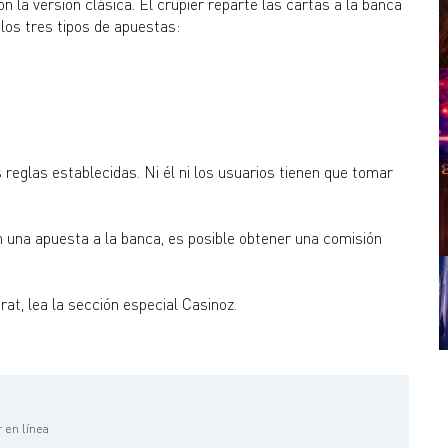
 la versión clásica. El crupier reparte las cartas a la banca
 los tres tipos de apuestas:
 reglas establecidas. Ni él ni los usuarios tienen que tomar
n una apuesta a la banca, es posible obtener una comisión
t, lea la sección especial Casinoz.
 en línea