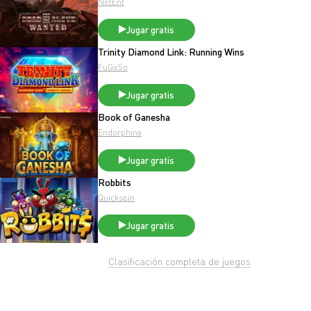
NetEnt
Jugar gratis
Trinity Diamond Link: Running Wins
FuGaSo
Jugar gratis
Book of Ganesha
Endorphina
Jugar gratis
Robbits
Quickspin
Jugar gratis
Clasificación completa de juegos