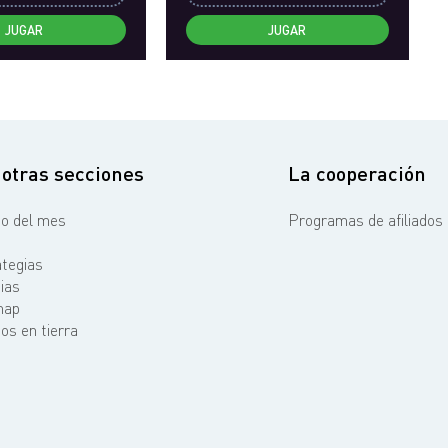
JUGAR
JUGAR
 otras secciones
La cooperación
o del mes
Programas de afiliados
tegias
ias
map
os en tierra