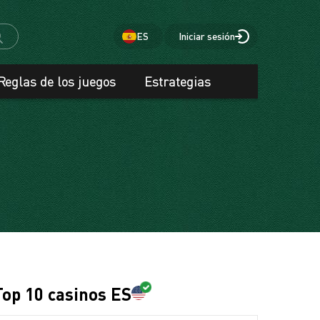
ES
Iniciar sesión
Reglas de los juegos
Estrategias
Top 10 casinos ES