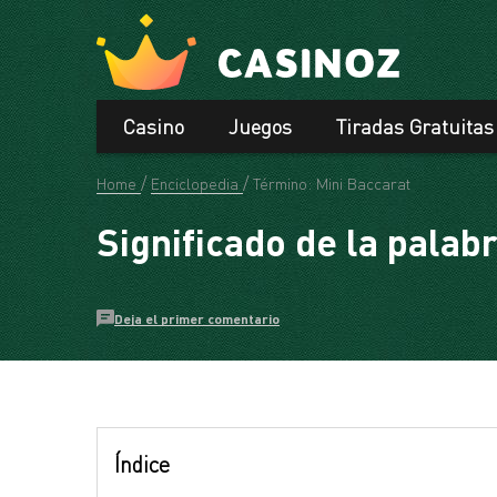
Casino
Juegos
Tiradas Gratuitas
Home
Enciclopedia
Término: Mini Baccarat
Significado de la palab
Deja el primer comentario
Índice