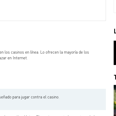
n los casinos en línea. Lo ofrecen la mayoría de los
zar en Internet.
señado para jugar contra el casino.