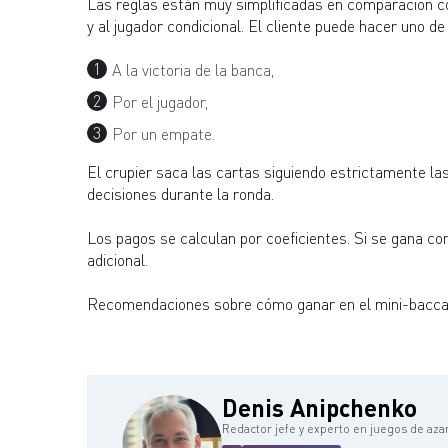
Las reglas están muy simplificadas en comparación con
y al jugador condicional. El cliente puede hacer uno de
A la victoria de la banca,
Por el jugador,
Por un empate.
El crupier saca las cartas siguiendo estrictamente las
decisiones durante la ronda.
Los pagos se calculan por coeficientes. Si se gana co
adicional.
Recomendaciones sobre cómo ganar en el mini-baccara
Denis Anipchenko
Redactor jefe y experto en juegos de azar