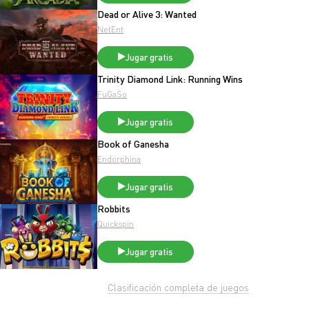
Dead or Alive 3: Wanted
NetEnt
Jugar gratis
Trinity Diamond Link: Running Wins
FuGaSo
Jugar gratis
Book of Ganesha
Endorphina
Jugar gratis
Robbits
Quickspin
Jugar gratis
Clasificación completa de juegos