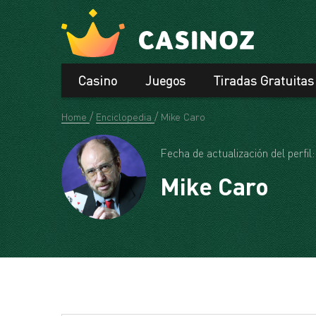
Casino
Juegos
Tiradas Gratuitas
Home
Enciclopedia
Mike Caro
Fecha de actualización del perf
Mike Caro