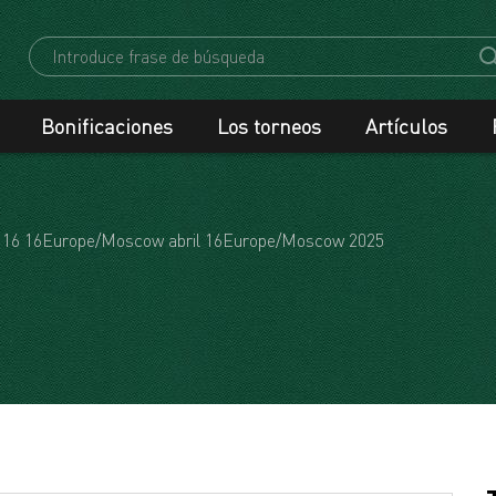
Bonificaciones
Los torneos
Artículos
il: 16 16Europe/Moscow abril 16Europe/Moscow 2025