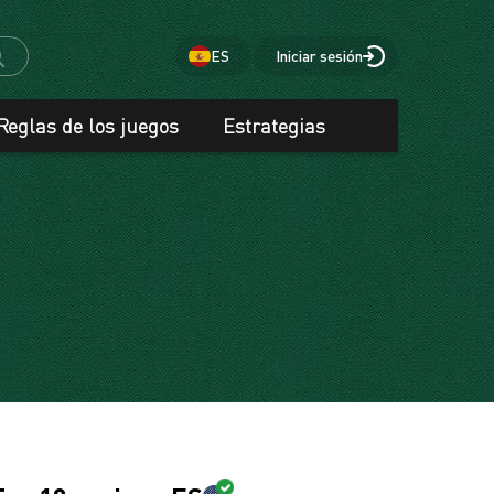
ES
Iniciar sesión
Reglas de los juegos
Estrategias