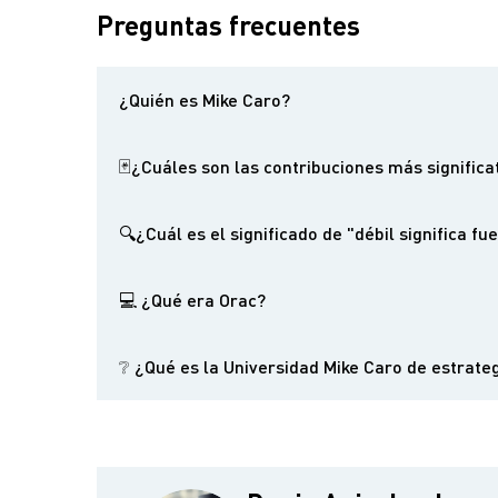
Preguntas frecuentes
¿Quién es Mike Caro?
Mike Caro es un jugador de póquer profesional estadou
numerosos libros sobre el póquer y el juego y antiguo
🃏¿Cuáles son las contribuciones más significa
sus innovadoras y perspicaces contribuciones al juego
Las contribuciones más significativas del Sr. Caro incl
particular sus ideas sobre la psicología del jugador y l
🔍¿Cuál es el significado de "débil significa fue
innumerables jugadores, su temprana adopción de la te
Probe, y el establecimiento de la Mike Caro Universit
"Débil significa fuerte" y "Fuerte significa débil" so
desempeñó un papel clave en el desarrollo de los tor
una táctica engañosa común en la que los jugadores 
💻 ¿Qué era Orac?
defensores del póquer en línea.
Por ejemplo, un jugador con una mano muy fuerte pued
los oponentes, mientras que un jugador con una mano 
Orac, que es Caro deletreado al revés, fue un program
conceptos son fundamentales para entender la psicolo
primer intento serio del mundo de crear una inteligenci
❔ ¿Qué es la Universidad Mike Caro de estrateg
World Series of Poker sorprendió a muchos jugadores pr
juegos estratégicos.
La Mike Caro University of Poker, Gaming and Life St
mundo, fundada por Mike Caro. Su objetivo era propor
póquer, teoría del juego y habilidades para la vida, re
y elevar la comprensión del póquer como una actividad