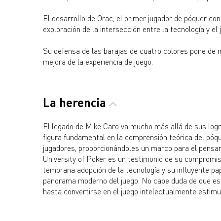
El desarrollo de Orac, el primer jugador de póquer con i
exploración de la intersección entre la tecnología y el 
Su defensa de las barajas de cuatro colores pone de m
mejora de la experiencia de juego.
La herencia
El legado de Mike Caro va mucho más allá de sus logr
figura fundamental en la comprensión teórica del póq
jugadores, proporcionándoles un marco para el pensam
University of Poker es un testimonio de su compromiso
temprana adopción de la tecnología y su influyente pa
panorama moderno del juego. No cabe duda de que es un
hasta convertirse en el juego intelectualmente estimu