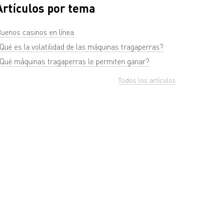
Artículos por tema
uenos casinos en línea
Qué es la volatilidad de las máquinas tragaperras?
Qué máquinas tragaperras le permiten ganar?
Todos los artículos