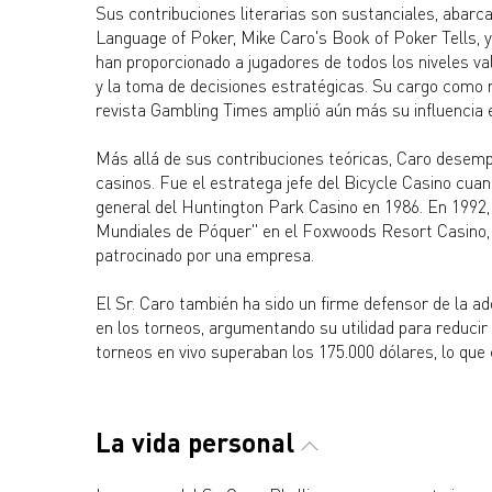
Sus contribuciones literarias son sustanciales, abar
Language of Poker, Mike Caro's Book of Poker Tells, 
han proporcionado a jugadores de todos los niveles vali
y la toma de decisiones estratégicas. Su cargo como re
revista Gambling Times amplió aún más su influencia e
Más allá de sus contribuciones teóricas, Caro desemp
casinos. Fue el estratega jefe del Bicycle Casino cuan
general del Huntington Park Casino en 1986. En 1992,
Mundiales de Póquer" en el Foxwoods Resort Casino, 
patrocinado por una empresa.
El Sr. Caro también ha sido un firme defensor de la ad
en los torneos, argumentando su utilidad para reducir
torneos en vivo superaban los 175.000 dólares, lo que
La vida personal