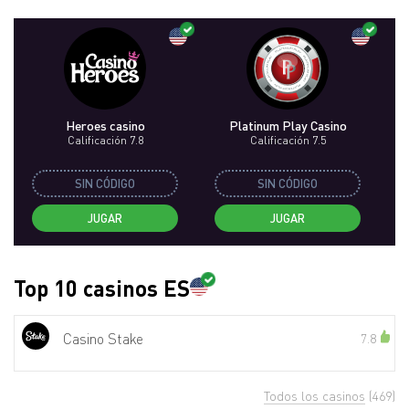
Heroes casino
Platinum Play Casino
Calificación 7.8
Calificación 7.5
SIN CÓDIGO
SIN CÓDIGO
JUGAR
JUGAR
Top 10 casinos ES
Casino Stake
7.8
Todos los casinos
(469)