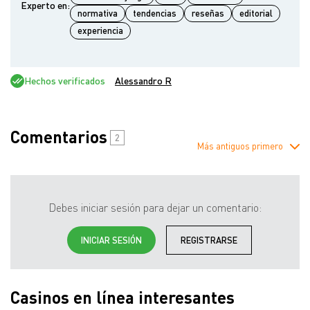
Experto en:
normativa
tendencias
reseñas
editorial
experiencia
Hechos verificados
Alessandro R
Comentarios
2
Más antiguos primero
Debes iniciar sesión para dejar un comentario:
INICIAR SESIÓN
REGISTRARSE
Casinos en línea interesantes