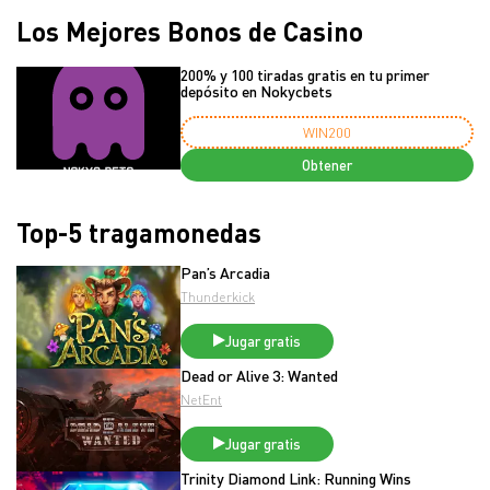
Los Mejores Bonos de Casino
200% y 100 tiradas gratis en tu primer
depósito en Nokycbets
WIN200
Obtener
Top-5 tragamonedas
Pan’s Arcadia
Thunderkick
Jugar gratis
Dead or Alive 3: Wanted
NetEnt
Jugar gratis
Trinity Diamond Link: Running Wins