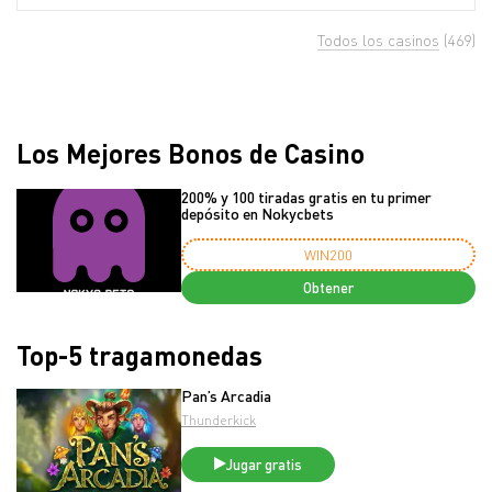
Todos los casinos
(469)
Los Mejores Bonos de Casino
200% y 100 tiradas gratis en tu primer
depósito en Nokycbets
WIN200
Obtener
Top-5 tragamonedas
Pan’s Arcadia
Thunderkick
Jugar gratis