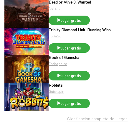
Dead or Alive 3: Wanted
NetEnt
Jugar gratis
Trinity Diamond Link: Running Wins
FuGaSo
Jugar gratis
Book of Ganesha
Endorphina
Jugar gratis
Robbits
Quickspin
Jugar gratis
Clasificación completa de juegos