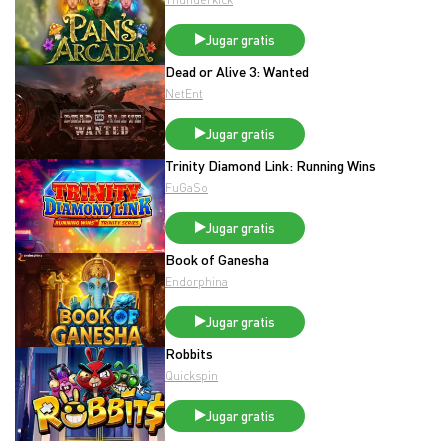
Jugar gratis
Dead or Alive 3: Wanted
NetEnt
Jugar gratis
Trinity Diamond Link: Running Wins
FuGaSo
Jugar gratis
Book of Ganesha
Endorphina
Jugar gratis
Robbits
Quickspin
Jugar gratis