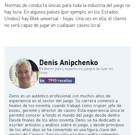
Normas de conducta únicas para toda la industria del juego no
hay lista. En algunos países (por ejemplo, en los Estados
Unidos), hay Blek universal - hojas. Una vez en ella, el cliente
no será capaz de jugar en cualquier casino local.
Denis Anipchenko
Redactor jefe y experto en juegos de azar en
línea
7990 reseñas
Denis es un auténtico profesional con muchos años de
experiencia en el sector del juego. Su carrera comenzó a
finales de los noventa, cuando trabajó como crupier, jefe de
boxes, gerente y director de casino. Esta experiencia única le
permitió conocer a fondo el mundo del juego desde dentro.
Desde finales de los años noventa, Denis se ha dedicado a
escribir artículos y análisis sobre el juego, y desde principios
de los años diez se ha convertido en una figura clave del
equipo de Casinoz. Aquí no sólo escribe y edita contenidos,