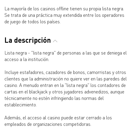
La mayoría de los casinos offline tienen su propia lista negra.
Se trata de una práctica muy extendida entre los operadores
de juego de todos los países.
La descripción
Lista negra - "lista negra" de personas a las que se deniega el
acceso a la institución.
Incluye estafadores, cazadores de bonos, camorristas y otros
clientes que la administración no quiere ver en las paredes del
casino. A menudo entran en la "lista negra" los contadores de
cartas en el blackjack y otros jugadores advenedizos, aunque
técnicamente no estén infringiendo las normas del
establecimiento.
Además, el acceso al casino puede estar cerrado a los
empleados de organizaciones competidoras.