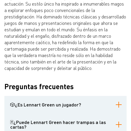
actuación. Su estilo único ha inspirado a innumerables magos
a explorar enfoques poco convencionales de la
prestidigitación. Ha dominado técnicas clásicas y desarrollado
juegos de manos y presentaciones originales que ahora se
estudian y emulan en todo el mundo. Su énfasis en la
naturalidad y el engaño, disfrazado dentro de un marco
aparentemente caótico, ha redefinido la forma en que la
cartomagia puede ser percibida y realizada. Ha demostrado
que la verdadera maestría no reside sólo en la habilidad
técnica, sino también en el arte de la presentación y en la
capacidad de sorprender y deleitar al público.
Preguntas frecuentes
🎲¿Es Lennart Green un jugador?
Aunque Lennart Green es un maestro de la manipulación de
cartas, no hay información pública que sugiera que es un jugador
🃏¿Puede Lennart Green hacer trampas a las
profesional. Su pericia reside en el arte de la magia y la ilusión,
cartas?
centrándose en hábiles juegos de manos más que en predecir o