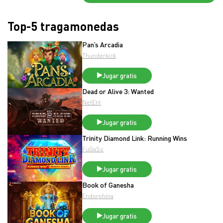
Top-5 tragamonedas
Pan’s Arcadia
Thunderkick
Jugar gratis
Dead or Alive 3: Wanted
NetEnt
Jugar gratis
Trinity Diamond Link: Running Wins
FuGaSo
Jugar gratis
Book of Ganesha
Endorphina
Jugar gratis