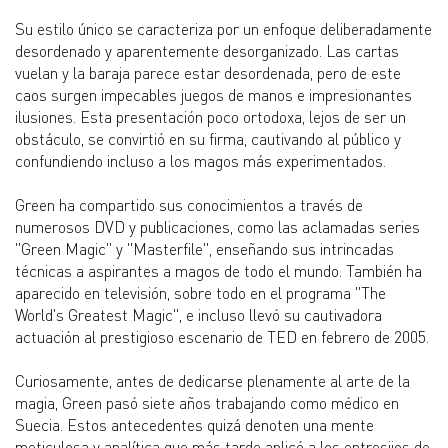
Su estilo único se caracteriza por un enfoque deliberadamente
desordenado y aparentemente desorganizado. Las cartas
vuelan y la baraja parece estar desordenada, pero de este
caos surgen impecables juegos de manos e impresionantes
ilusiones. Esta presentación poco ortodoxa, lejos de ser un
obstáculo, se convirtió en su firma, cautivando al público y
confundiendo incluso a los magos más experimentados.
Green ha compartido sus conocimientos a través de
numerosos DVD y publicaciones, como las aclamadas series
"Green Magic" y "Masterfile", enseñando sus intrincadas
técnicas a aspirantes a magos de todo el mundo. También ha
aparecido en televisión, sobre todo en el programa "The
World's Greatest Magic", e incluso llevó su cautivadora
actuación al prestigioso escenario de TED en febrero de 2005.
Curiosamente, antes de dedicarse plenamente al arte de la
magia, Green pasó siete años trabajando como médico en
Suecia. Estos antecedentes quizá denoten una mente
meticulosa y analítica que más tarde aplicó a los entresijos de