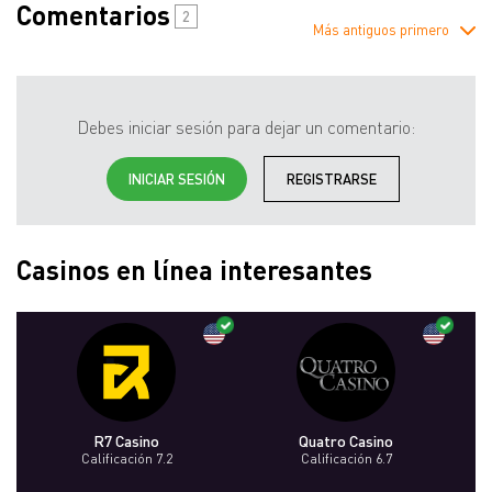
Comentarios
2
Más antiguos primero
Debes iniciar sesión para dejar un comentario:
INICIAR SESIÓN
REGISTRARSE
Casinos en línea interesantes
R7 Casino
Quatro Casino
Calificación 7.2
Calificación 6.7