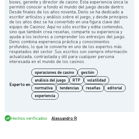
boxes, gerente y director de casino. Esta experiencia única le
permitió conocer a fondo el mundo del juego desde dentro.
Desde finales de los años noventa, Denis se ha dedicado a
escribir artículos y análisis sobre el juego, y desde principios
de los años diez se ha convertido en una figura clave del
equipo de Casinoz. Aquí no sólo escribe y edita contenidos,
sino que también crea reseñas, comparte su experiencia y
ayuda a los lectores a comprender los entresijos del juego.
Denis combina experiencia práctica y conocimientos
profundos, lo que le convierte en uno de los expertos más
respetados del sector. Sus escritos son siempre información
actualizada, contrastada y útil para cualquier persona
operaciones de casino
gestión
análisis del juego
RTP
volatilidad
Experto en:
normativa
tendencias
reseñas
editorial
experiencia
Hechos verificados
Alessandro R