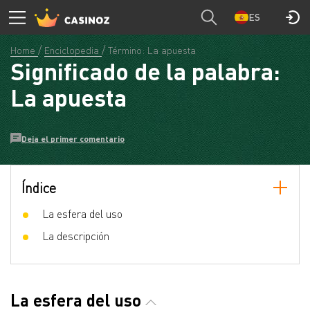
ES
Home
Enciclopedia
Término: La apuesta
Significado de la palabra:
La apuesta
Deja el primer comentario
Índice
La esfera del uso
La descripción
La esfera del uso