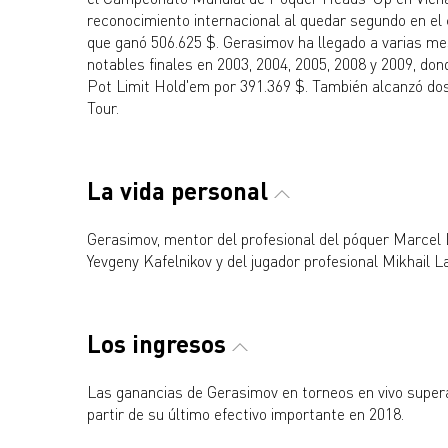
reconocimiento internacional al quedar segundo en el
que ganó 506.625 $. Gerasimov ha llegado a varias me
notables finales en 2003, 2004, 2005, 2008 y 2009, d
Pot Limit Hold'em por 391.369 $. También alcanzó do
Tour.
La vida personal
Gerasimov, mentor del profesional del póquer Marcel L
Yevgeny Kafelnikov y del jugador profesional Mikhail La
Los ingresos
Las ganancias de Gerasimov en torneos en vivo super
partir de su último efectivo importante en 2018.