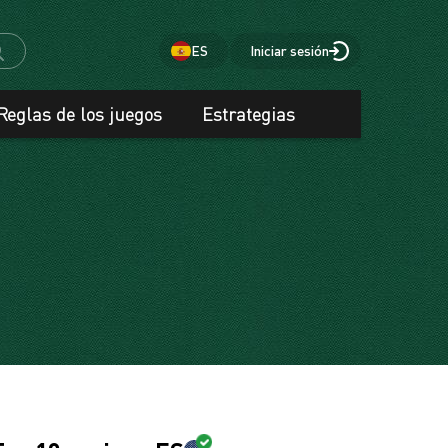
ES
Iniciar sesión
Reglas de los juegos
Estrategias