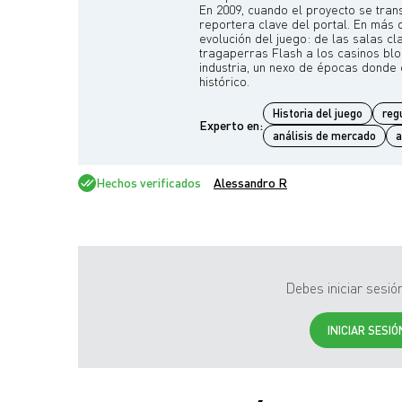
En 2009, cuando el proyecto se tran
reportera clave del portal. En más d
evolución del juego: de las salas cl
tragaperras Flash a los casinos blo
industria, un nexo de épocas donde 
Historia del juego
reg
Experto en:
análisis de mercado
a
Hechos verificados
Alessandro R
Debes iniciar sesió
INICIAR SESIÓ