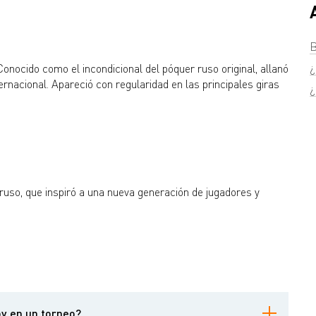
B
¿
onocido como el incondicional del póquer ruso original, allanó
rnacional. Apareció con regularidad en las principales giras
¿
uso, que inspiró a una nueva generación de jugadores y
ov en un torneo?