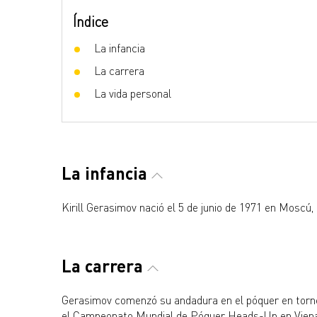
Índice
La infancia
La carrera
La vida personal
La infancia
Kirill Gerasimov nació el 5 de junio de 1971 en Moscú, 
La carrera
Gerasimov comenzó su andadura en el póquer en torne
el Campeonato Mundial de Póquer Heads-Up en Viena 