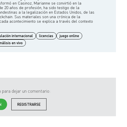
sformó en Casinoz, Marianne se convirtió en la
e 20 años de profesión, ha sido testigo de la
andestinas a la legalización en Estados Unidos, de las
ckchain. Sus materiales son una crónica de la
cada acontecimiento se explica a través del contexto
ulación internacional
licencias
juego online
nálisis en vivo
n para dejar un comentario:
N
REGISTRARSE