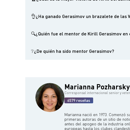
Su mayor premio fue de 506.625 $ por quedar segundo
2003.
👌¿Ha ganado Gerasimov un brazalete de las
No, ha llegado a varias mesas finales pero no ha gan
🔍¿Quién fue el mentor de Kirill Gerasimov en
Tuvo como mentor a Marcel Lüske.
❔¿De quién ha sido mentor Gerasimov?
Ha sido mentor de Yevgeny Kafelnikov y Mikhail Lakhit
Marianna Pozharsky
Corresponsal internacional senior y vete
6579 reseñas
Marianna nació en 1973. Comenzó su
primeras autoras de un sitio de noti
antes del apogeo de la industria onl
europeas hasta los clubes clandest