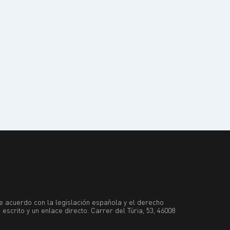
 de acuerdo con la legislación española y el derecho
scrito y un enlace directo. Carrer del Túria, 53, 46008