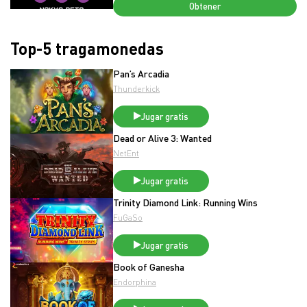
Obtener
Top-5 tragamonedas
Pan’s Arcadia
Thunderkick
Jugar gratis
Dead or Alive 3: Wanted
NetEnt
Jugar gratis
Trinity Diamond Link: Running Wins
FuGaSo
Jugar gratis
Book of Ganesha
Endorphina