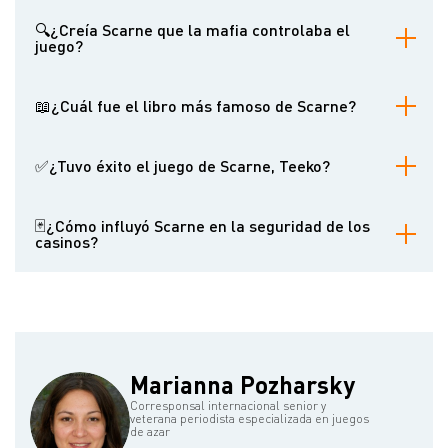
No era un experto en la mecánica del juego, pero evitaba las
apuestas ilegales. Se centró en denunciar las estafas en lugar de
🔍¿Creía Scarne que la mafia controlaba el
participar en ellas.
juego?
Argumentó que la "Mafia" era un mito y que el juego ilegal lo
dirigían operadores locales, no un sindicato único.
📖¿Cuál fue el libro más famoso de Scarne?
Scarne's New Complete Guide to Gambling (1961), considerado el
libro más completo sobre el juego jamás escrito.
✅¿Tuvo éxito el juego de Scarne, Teeko?
A pesar de su entusiasmo, Teeko fracasó comercialmente porque
una inundación del almacén destruyó las existencias.
🃏¿Cómo influyó Scarne en la seguridad de los
casinos?
Sus libros sacaron a la luz métodos para hacer trampas, lo que
llevó a los casinos a adoptar mejores medidas contra el fraude.
Marianna Pozharsky
Corresponsal internacional senior y
veterana periodista especializada en juegos
de azar