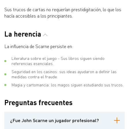
Sus trucos de cartas no requerían prestidigitación, lo que los
hacía accesibles a los principiantes.
La herencia
La influencia de Scarne persiste en:
Literatura sobre el juego - Sus libros siguen siendo
referencias esenciales.
Seguridad en los casinos: sus ideas ayudaron a definir las
medidas contra el fraude.
Magia y cartomancia: los magos siguen estudiando sus trucos.
Preguntas frecuentes
¿Fue John Scarne un jugador profesional?