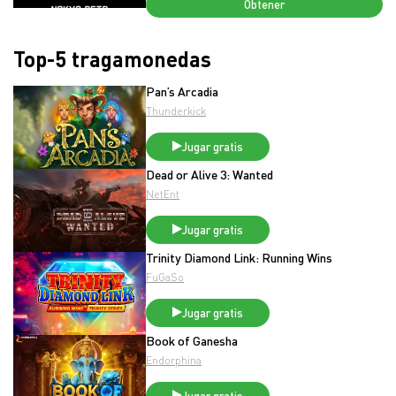
Obtener
Top-5 tragamonedas
Pan’s Arcadia
Thunderkick
Jugar gratis
Dead or Alive 3: Wanted
NetEnt
Jugar gratis
Trinity Diamond Link: Running Wins
FuGaSo
Jugar gratis
Book of Ganesha
Endorphina