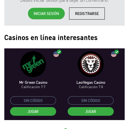
Debes iniciar sesión para dejar un comentario:
INICIAR SESIÓN
REGISTRARSE
Casinos en línea interesantes
Mr Green Casino
LeoVegas Casino
Calificación 7.7
Calificación 7.8
SIN CÓDIGO
SIN CÓDIGO
JUGAR
JUGAR