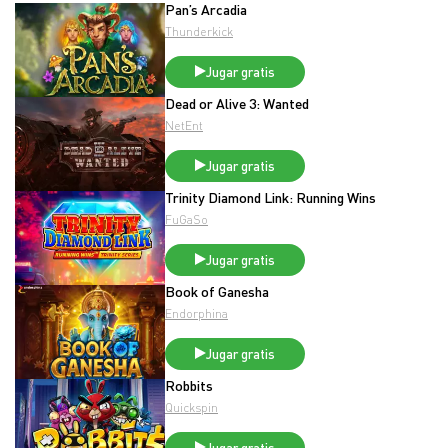
Pan’s Arcadia
Thunderkick
Jugar gratis
Dead or Alive 3: Wanted
NetEnt
Jugar gratis
Trinity Diamond Link: Running Wins
FuGaSo
Jugar gratis
Book of Ganesha
Endorphina
Jugar gratis
Robbits
Quickspin