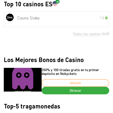
Top 10 casinos ES
Casino Stake
7.8
Todos los casinos
(469)
Los Mejores Bonos de Casino
200% y 100 tiradas gratis en tu primer
depósito en Nokycbets
WIN200
Obtener
Top-5 tragamonedas