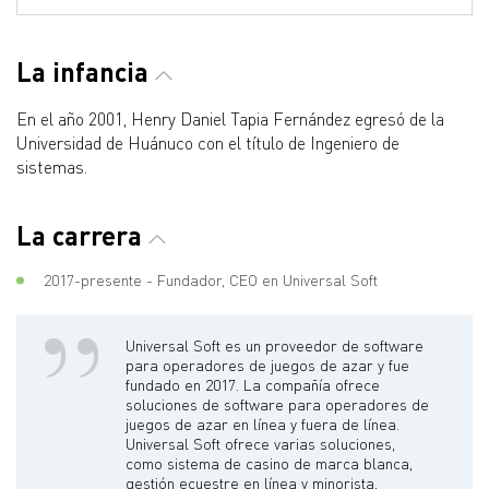
La infancia
En el año 2001, Henry Daniel Tapia Fernández egresó de la
Universidad de Huánuco con el título de Ingeniero de
sistemas.
La carrera
2017-presente - Fundador, CEO en Universal Soft
Universal Soft es un proveedor de software
para operadores de juegos de azar y fue
fundado en 2017. La compañía ofrece
soluciones de software para operadores de
juegos de azar en línea y fuera de línea.
Universal Soft ofrece varias soluciones,
como sistema de casino de marca blanca,
gestión ecuestre en línea y minorista,