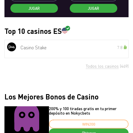
JUGAR
JUGAR
Top 10 casinos ES
Casino Stake
7.8
Todos los casinos
(469)
Los Mejores Bonos de Casino
200% y 100 tiradas gratis en tu primer
depósito en Nokycbets
WIN200