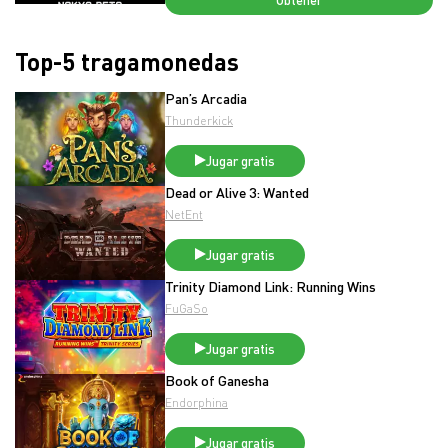
Obtener
Top-5 tragamonedas
Pan’s Arcadia
Thunderkick
Jugar gratis
Dead or Alive 3: Wanted
NetEnt
Jugar gratis
Trinity Diamond Link: Running Wins
FuGaSo
Jugar gratis
Book of Ganesha
Endorphina
Jugar gratis