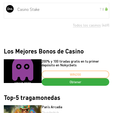
Casino Stake
7.8
Todos los casinos
(469)
Los Mejores Bonos de Casino
200% y 100 tiradas gratis en tu primer
depósito en Nokycbets
WIN200
Obtener
Top-5 tragamonedas
Pan’s Arcadia
Thunderkick