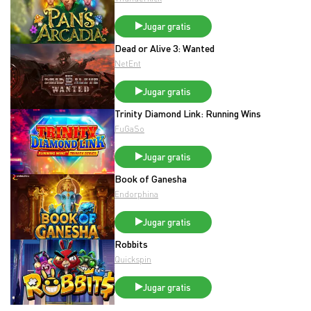
Jugar gratis
Dead or Alive 3: Wanted
NetEnt
Jugar gratis
Trinity Diamond Link: Running Wins
FuGaSo
Jugar gratis
Book of Ganesha
Endorphina
Jugar gratis
Robbits
Quickspin
Jugar gratis